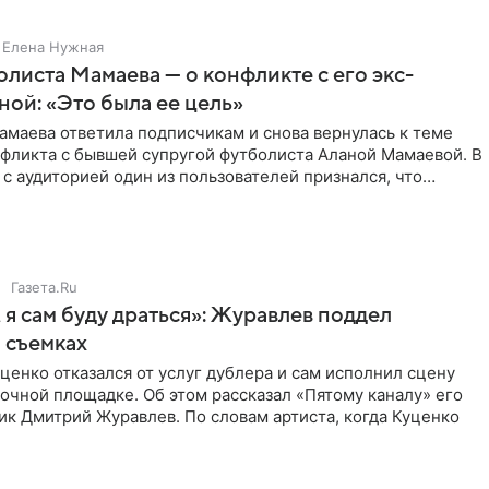
Елена Нужная
листа Мамаева — о конфликте с его экс-
ой: «Это была ее цель»
маева ответила подписчикам и снова вернулась к теме
нфликта с бывшей супругой футболиста Аланой Мамаевой. В
с аудиторией один из пользователей признался, что
о
Газета.Ru
 я сам буду драться»: Журавлев поддел
 съемках
ценко отказался от услуг дублера и сам исполнил сцену
очной площадке. Об этом рассказал «Пятому каналу» его
ик Дмитрий Журавлев. По словам артиста, когда Куценко