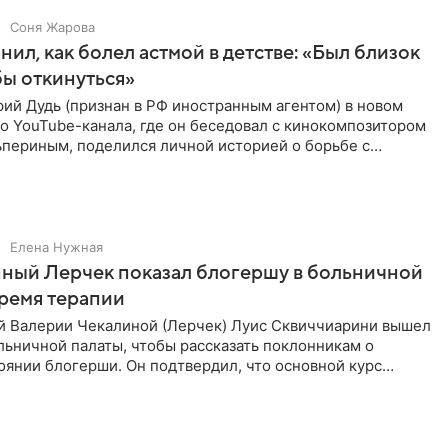
Соня Жарова
нил, как болел астмой в детстве: «Был близок
обы откинуться»
ий Дудь (признан в РФ иностранным агентом) в новом
о YouTube-канала, где он беседовал с кинокомпозитором
ьпериным, поделился личной историей о борьбе с
 астмой в
Елена Нужная
ный Лерчек показал блогершу в больничной
время терапии
 Валерии Чекалиной (Лерчек) Луис Сквиччиарини вышел
ольничной палаты, чтобы рассказать поклонникам о
янии блогерши. Он подтвердил, что основной курс
позади, но