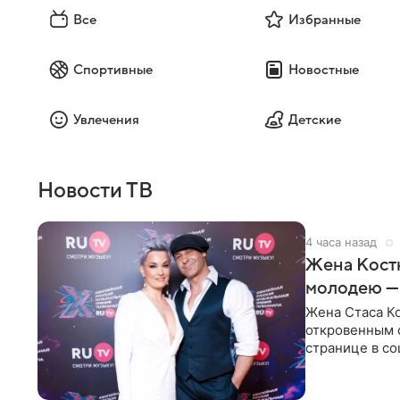
Все
Избранные
Спортивные
Новостные
Увлечения
Детские
Новости ТВ
4 часа назад
Жена Кост
молодею —
Жена Стаса К
откровенным 
странице в со
время отпуска