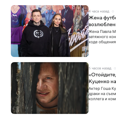
4 часа назад
Жена футбо
возлюбленн
Жена Павла Ма
затяжного ко
ходе общения 
раньше судил 
5 часов назад
«Отойдите,
Куценко на
Актер Гоша Ку
драки на съем
коллега и ком