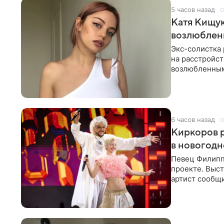
5 часов назад
Катя Кищук
возлюбле
Экс-солистка
на расстройст
возлюбленным
Дмитриев).
6 часов назад
Киркоров р
в новогодн
Певец Филипп
проекте. Выст
артист сообщи
Margo