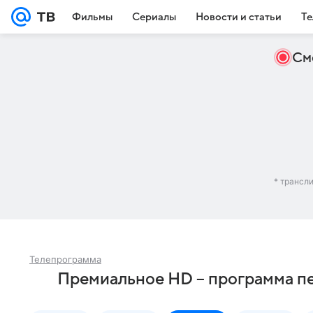
Фильмы
Сериалы
Новости и статьи
Те
См
* трансл
Телепрограмма
Премиальное HD – программа пе