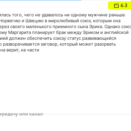
6.3
илась того, чего не удавалось ни одному мужчине раньше.
Норвегию и Швецию в миролюбивый союз, которым она
ерез своего маленького приемного сына Эрика. Однако сою
тому Маргарита планирует брак между Эриком и английской
лией должен обеспечить союзу статус развивающейся
 разворачивается заговор, который может разорвать
она верит, на части