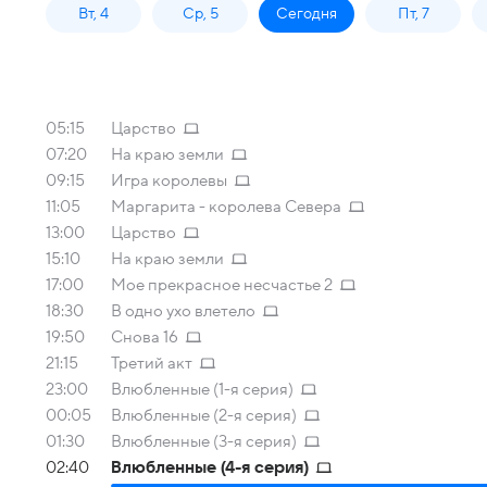
Вт, 4
Ср, 5
Сегодня
Пт, 7
05:15
Царство
07:20
На краю земли
09:15
Игра королевы
11:05
Маргарита - королева Севера
13:00
Царство
15:10
На краю земли
17:00
Мое прекрасное несчастье 2
18:30
В одно ухо влетело
19:50
Снова 16
21:15
Третий акт
23:00
Влюбленные (1-я серия)
00:05
Влюбленные (2-я серия)
01:30
Влюбленные (3-я серия)
02:40
Влюбленные (4-я серия)