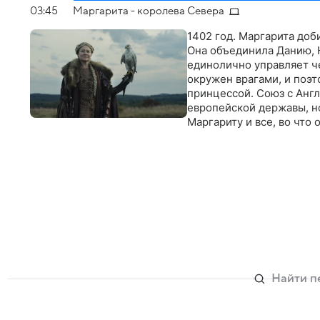
03:45
Маргарита - королева Севера
1402 год. Маргарита доб
Она объединила Данию, 
единолично управляет ч
окружен врагами, и поэ
принцессой. Союз с Анг
европейской державы, но
Маргариту и все, во что 