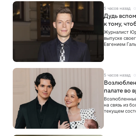
5 часов назад
Дудь вспом
к тому, чт
Журналист Юр
выпуске своег
Евгением Гал
бронхиальной
5 часов назад
Возлюблен
палате во 
Возлюбленный
на связь из б
текущем состо
химиотерапии 