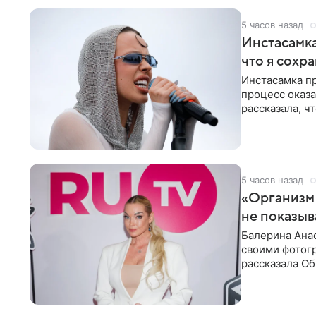
5 часов назад
Инстасамка
что я сохр
Инстасамка пр
процесс оказа
рассказала, ч
«ужасно
5 часов назад
«Организм 
не показыв
Балерина Анас
своими фотогр
рассказала О
что на