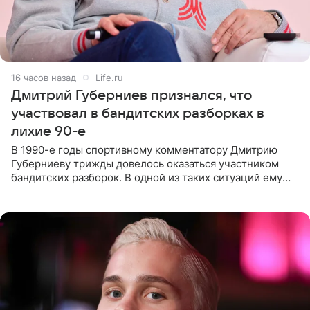
16 часов назад
Life.ru
Дмитрий Губерниев признался, что
участвовал в бандитских разборках в
лихие 90-е
В 1990-е годы спортивному комментатору Дмитрию
Губерниеву трижды довелось оказаться участником
бандитских разборок. В одной из таких ситуаций ему
выдали тяжелый предмет и приказали вступить в драку,
однако он