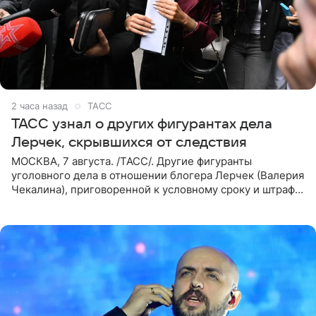
2 часа назад
ТАСС
ТАСС узнал о других фигурантах дела
Лерчек, скрывшихся от следствия
МОСКВА, 7 августа. /ТАСС/. Другие фигуранты
уголовного дела в отношении блогера Лерчек (Валерия
Чекалина), приговоренной к условному сроку и штрафу,
а также ее бывшего супруга и его бывшего бизнес-
партнера,