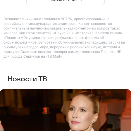
Познавательный канал холдинга ВГТРК, ориентированный на
российскую и международную аудиторию. Канал наполняется
оригинальным научно-познавательным контентом из эфиров таких
каналов, как «Моя планета», «Наука 2.0», «История». Зрители канала
«Планета HD» увидят лучшие документальные фильмы об
окружающем мире, репортажи об уникальных экспедициях, рассказы
о культурах народов мира, передачи о российской науке, истории и
культуре. Смотрите полную телепрограмму телеканала Планета HD
для города Серпухов на «ТВ Mail».
Новости ТВ