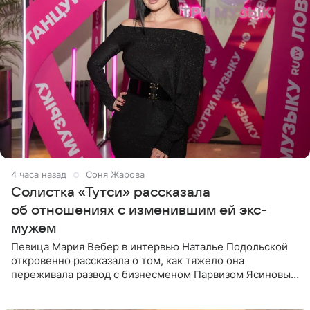
4 часа назад
Соня Жарова
Солистка «Тутси» рассказала
об отношениях с изменившим ей экс-
мужем
Певица Мария Вебер в интервью Наталье Подольской
откровенно рассказала о том, как тяжело она
переживала развод с бизнесменом Парвизом Ясиновым.
Артистка призналась, что измена бывшего супруга стала
для нее