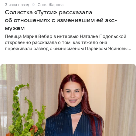
3 часа назад
Соня Жарова
Солистка «Тутси» рассказала
об отношениях с изменившим ей экс-
мужем
Певица Мария Вебер в интервью Наталье Подольской
откровенно рассказала о том, как тяжело она
переживала развод с бизнесменом Парвизом Ясиновым.
Артистка призналась, что измена бывшего супруга стала
для нее