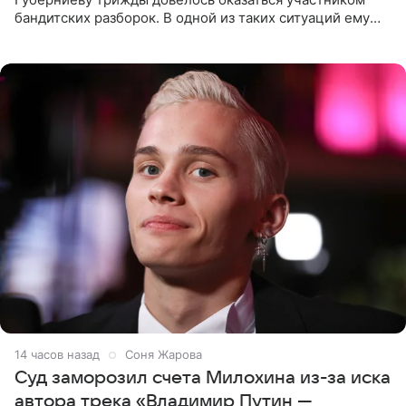
бандитских разборок. В одной из таких ситуаций ему
выдали тяжелый предмет и приказали вступить в драку,
однако он
14 часов назад
Соня Жарова
Суд заморозил счета Милохина из-за иска
автора трека «Владимир Путин —