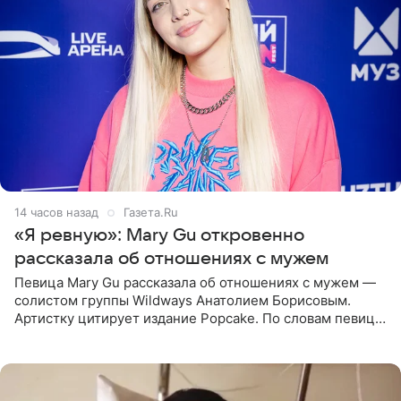
14 часов назад
Газета.Ru
«Я ревную»: Mary Gu откровенно
рассказала об отношениях с мужем
Певица Mary Gu рассказала об отношениях с мужем —
солистом группы Wildways Анатолием Борисовым.
Артистку цитирует издание Popcake. По словам певицы,
залог любви — это принять недостатки другого
человека. Также