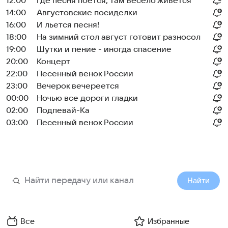
12:00
Где песня поется, там весело живется
14:00
Августовские посиделки
16:00
И льется песня!
18:00
На зимний стол август готовит разносол
19:00
Шутки и пение - иногда спасение
20:00
Концерт
22:00
Песенный венок России
23:00
Вечерок вечереется
00:00
Ночью все дороги гладки
02:00
Подпевай-Ка
03:00
Песенный венок России
Найти
Все
Избранные