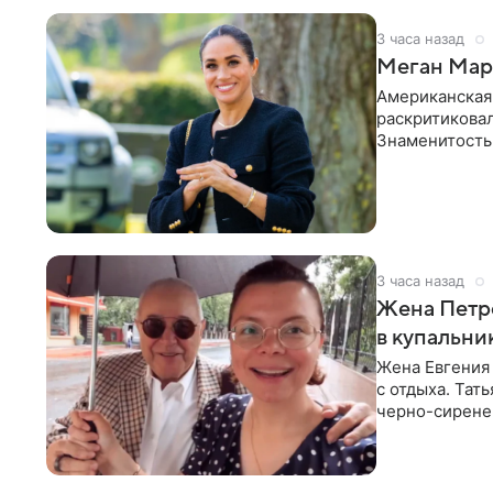
3 часа назад
Меган Марк
Американская
раскритикова
Знаменитость
Сассекской, п
3 часа назад
Жена Петр
в купальни
Жена Евгения
с отдыха. Тат
черно-сиренев
«Татьяна,