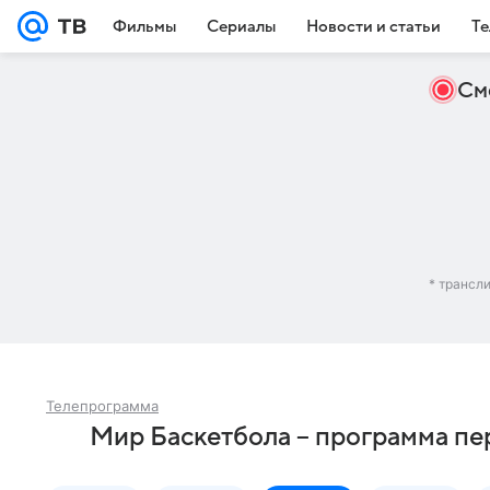
Фильмы
Сериалы
Новости и статьи
Те
См
* трансл
Телепрограмма
Мир Баскетбола – программа пе