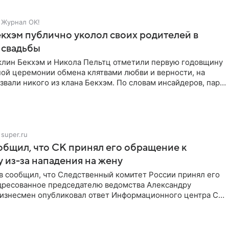
Журнал OK!
кхэм публично уколол своих родителей в
 свадьбы
клин Бекхэм и Никола Пельтц отметили первую годовщину
ной церемонии обмена клятвами любви и верности, на
звали никого из клана Бекхэм. По словам инсайдеров, пара
super.ru
бщил, что СК принял его обращение к
 из-за нападения на жену
в сообщил, что Следственный комитет России принял его
дресованное председателю ведомства Александру
Бизнесмен опубликовал ответ Информационного центра СК
е. В