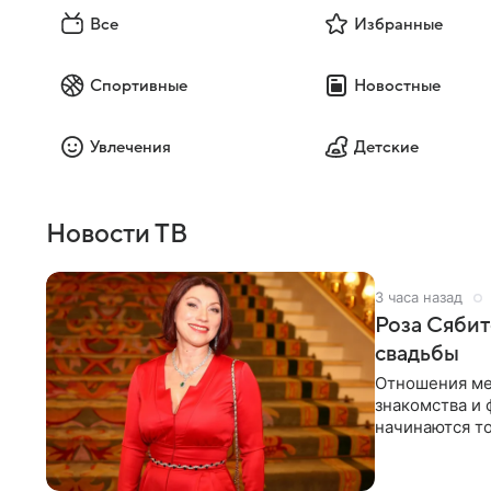
Все
Избранные
Спортивные
Новостные
Увлечения
Детские
Новости ТВ
3 часа назад
Роза Сябит
свадьбы
Отношения ме
знакомства и 
начинаются то
многого,