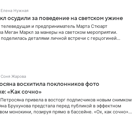
Елена Нужная
л осудили за поведение на светском ужине
 телеведущая и предприниматель Марта Стюарт
ла Меган Маркл за манеры на светском мероприятии.
 поделилась деталями личной встречи с герцогиней
ишет PageSix. По
Соня Жарова
осяна восхитила поклонников фото
ке: «Как сочно»
 Петросяна привела в восторг подписчиков новым снимком
ьяна Брухунова предстала перед публикой в эффектном
ом монокини, позируя прямо в бассейне. «Ох, как сочно»,