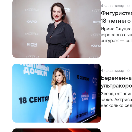
4 часа назад
Фигуристка
18-летнего
Ирина Слуцкая
взрослого сын
антураж — со
фигуристка
4 часа назад
Беременная
ультракор
Звезда «Папин
юбке. Актриса
несколько сел
социальной се