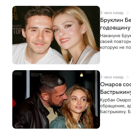
3 часа назад
Бруклин Бе
годовщину
Накануне Бру
своей повтор
которую не по
считает это
3 часа назад
Омаров соо
Бастрыкину
Курбан Омаро
обращение, а
Бастрыкину. 
в личном блог