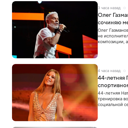
3 часа назад
Олег Газма
сочиняю м
Олег Газманов
не исполнител
композиции, а
музыканта,
4 часа назад
44-летняя 
спортивно
44-летняя Нат
тренировка во
социальной се
красном