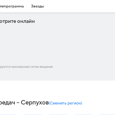
лепрограмма
Звезды
отрите онлайн
ируется московская сетка вещания
редач – Серпухов
(
Сменить регион
)