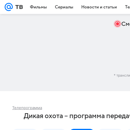
Фильмы
Сериалы
Новости и статьи
Те
См
* трансл
Телепрограмма
Дикая охота – программа переда