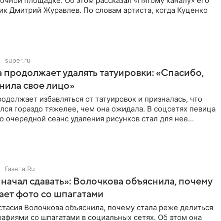
очной площадке. Об этом рассказал «Пятому каналу» его
ик Дмитрий Журавлев. По словам артиста, когда Куценко
super.ru
 продолжает удалять татуировки: «Спасибо,
анила свое лицо»
одолжает избавляться от татуировок и призналась, что
лся гораздо тяжелее, чем она ожидала. В соцсетях певица
то очередной сеанс удаления рисунков стал для нее
Газета.Ru
начал сдавать»: Волочкова объяснила, почему
ает фото со шпагатами
тасия Волочкова объяснила, почему стала реже делиться
афиями со шпагатами в социальных сетях. Об этом она