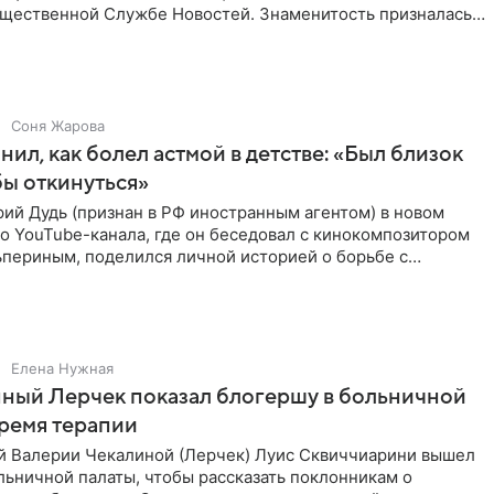
бщественной Службе Новостей. Знаменитость призналась,
Соня Жарова
нил, как болел астмой в детстве: «Был близок
обы откинуться»
ий Дудь (признан в РФ иностранным агентом) в новом
о YouTube-канала, где он беседовал с кинокомпозитором
ьпериным, поделился личной историей о борьбе с
 астмой в
Елена Нужная
ный Лерчек показал блогершу в больничной
время терапии
 Валерии Чекалиной (Лерчек) Луис Сквиччиарини вышел
ольничной палаты, чтобы рассказать поклонникам о