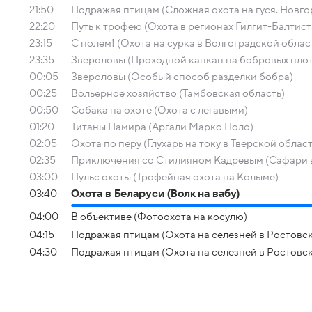
21:50
Подражая птицам (Сложная охота на гуся. Новго
22:20
Путь к трофею (Охота в регионах Гилгит-Балтис
23:15
С полем! (Охота на сурка в Волгоградской облас
23:35
Звероловы (Проходной капкан на бобровых пло
00:05
Звероловы (Особый способ разделки бобра)
00:25
Вольерное хозяйство (Тамбовская область)
00:50
Собака на охоте (Охота с легавыми)
01:20
Титаны Памира (Аргали Марко Поло)
02:05
Охота по перу (Глухарь на току в Тверской облас
02:35
Приключения со Стилияном Кадревым (Сафари в 
03:00
Пульс охоты (Трофейная охота на Колыме)
03:40
Охота в Беларуси (Волк на вабу)
04:00
В объективе (Фотоохота на косулю)
04:15
Подражая птицам (Охота на селезней в Ростовско
04:30
Подражая птицам (Охота на селезней в Ростовск