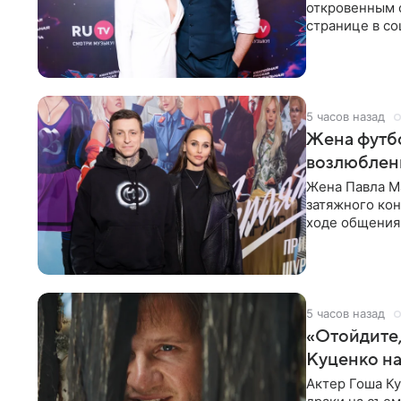
откровенным 
странице в со
время отпуска
5 часов назад
Жена футбо
возлюбленн
Жена Павла Ма
затяжного ко
ходе общения 
раньше судил 
5 часов назад
«Отойдите,
Куценко на
Актер Гоша Ку