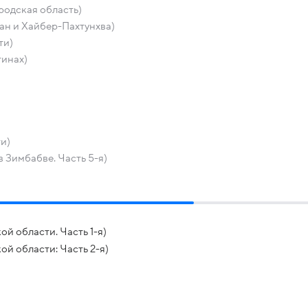
родская область)
тан и Хайбер-Пахтунхва)
ти)
тинах)
ти)
Зимбабве. Часть 5-я)
й области. Часть 1-я)
ой области: Часть 2-я)