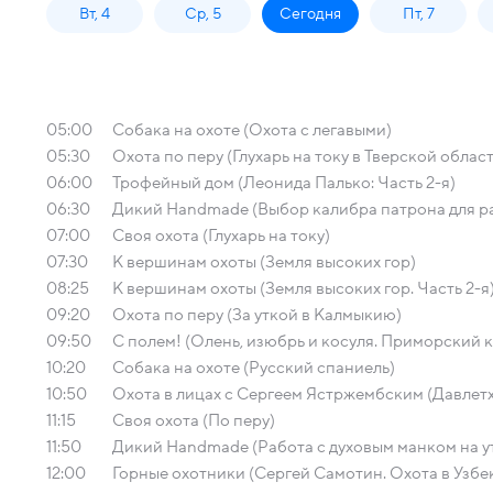
Вт, 4
Ср, 5
Сегодня
Пт, 7
05:00
Собака на охоте (Охота с легавыми)
05:30
Охота по перу (Глухарь на току в Тверской облас
06:00
Трофейный дом (Леонида Палько: Часть 2-я)
06:30
Дикий Handmade (Выбор калибра патрона для р
07:00
Своя охота (Глухарь на току)
07:30
К вершинам охоты (Земля высоких гор)
08:25
К вершинам охоты (Земля высоких гор. Часть 2-я
09:20
Охота по перу (За уткой в Калмыкию)
09:50
С полем! (Олень, изюбрь и косуля. Приморский 
10:20
Собака на охоте (Русский спаниель)
10:50
Охота в лицах с Сергеем Ястржембским (Давлет
11:15
Своя охота (По перу)
11:50
Дикий Handmade (Работа с духовым манком на ут
12:00
Горные охотники (Сергей Самотин. Охота в Узбе