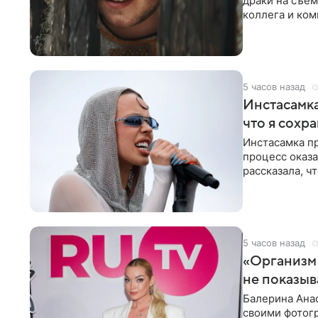
драки на съем
коллега и ком
5 часов назад
Инстасамка
что я сохр
Инстасамка пр
процесс оказа
рассказала, ч
«ужасно
5 часов назад
«Организм 
не показыв
Балерина Анас
своими фотогр