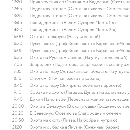
12:20
Приключения со Стилияном Кадревым (Охота на 
12:55
Подражая птицам (Охота на вяхиря в Смоленско
13:25
Подражая птицам (Охота на вяхиря в Смоленско
13:45
Таксидермисты (Вадим Сухарев: Часть 1-я)
14:20
Таксидермисты (Вадим Сухарев. Часть 2-я)
15:00
Охота в Беларуси (На гуся весной)
15:30
Пульс охоты (Трофейная охота в Карачаево-Чер
16:05
Пульс охоты (Трофейная охота в Карачаево-Чер
16:35
Охота на Русском Севере (На утку с подсадной)
17:05
Звероловы (Подготовка снаряжения к сезону ох
17:35
Охота по перу (Астраханская область. На утку п
18:15
С полем! (Ночная охота на кабана)
18:45
Охота по перу (Вяхирь на осеннем перелете)
19:10
Собака на охоте (Легавая. Дупель на заливных лу
19:40
Дикий Handmade (Переснаряжение патрона для 
20:00
Охота в Беларуси (В охотугодьях Гродненской зе
20:20
В Северную Осетию за благородным оленем
20:50
Охота на охоту (Литва. На бобра и нутрию)
21:20
Охота и рыбалка в Якутии (Снежный баран)