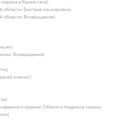
марала в Казахстане)
й области. Быстрая маскировка)
й области. Возвращение)
кесии)
кесии. Возвращение)
оты)
оздней осенью)
гах)
нарезного оружия. Обжим и подрезка гильзы)
мли)