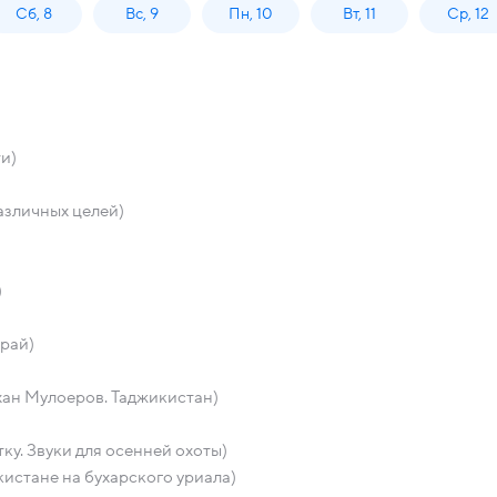
Сб, 8
Вс, 9
Пн, 10
Вт, 11
Ср, 12
ти)
азличных целей)
)
край)
хан Мулоеров. Таджикистан)
ку. Звуки для осенней охоты)
кистане на бухарского уриала)