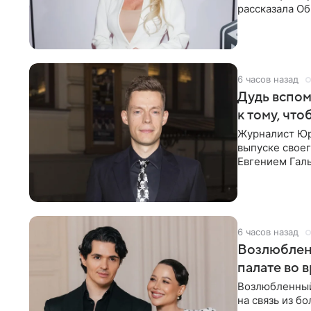
рассказала О
что на
6 часов назад
Дудь вспом
к тому, чт
Журналист Юр
выпуске своег
Евгением Гал
бронхиальной
6 часов назад
Возлюблен
палате во 
Возлюбленный
на связь из б