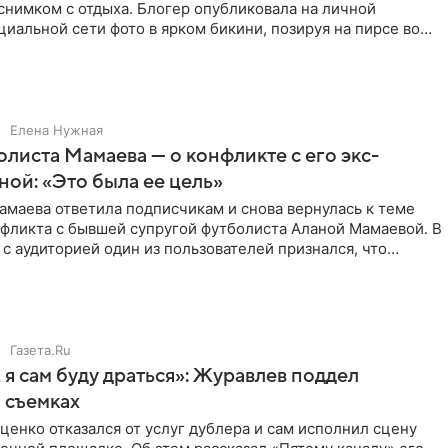
снимком с отдыха. Блогер опубликовала на личной
циальной сети фото в ярком бикини, позируя на пирсе во
 в Турции,
Елена Нужная
листа Мамаева — о конфликте с его экс-
ой: «Это была ее цель»
маева ответила подписчикам и снова вернулась к теме
нфликта с бывшей супругой футболиста Аланой Мамаевой. В
с аудиторией один из пользователей признался, что
о
Газета.Ru
 я сам буду драться»: Журавлев поддел
 съемках
ценко отказался от услуг дублера и сам исполнил сцену