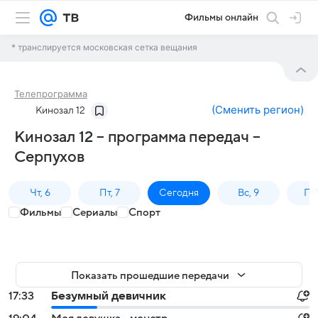
Фильмы онлайн
* транслируется московская сетка вещания
Телепрограмма
(
Сменить регион
)
Кинозал 12
Кинозал 12 – программа передач –
Серпухов
Чт, 6
Пт, 7
Сегодня
Вс, 9
Пн,
Фильмы
Сериалы
Спорт
Показать прошедшие передачи
17:33
Безумный девичник