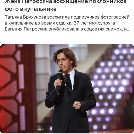
Жена Петросяна восхищение поклонников
фото в купальнике
Татьяна Брухунова восхитила подписчиков фотографией
в купальнике во время отдыха. 37-летняя супруга
Евгения Петросяна опубликовала в соцсетях снимок, на
котором позирует у бассейна в белоснежном монокини
с