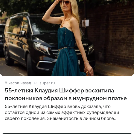
8 часов назад
super.ru
55-летняя Клаудия Шиффер восхитила
поклонников образом в изумрудном платье
55-летняя Клаудия Шиффер вновь доказала, что
остаётся одной из самых эффектных супермоделей
своего поколения. Знаменитость в личном блоге
поделилась фотографиями с недавней свадьбы, где
появилась в роли гостьи,