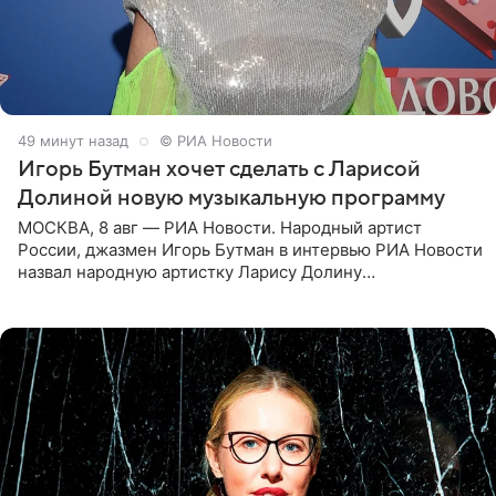
49 минут назад
© РИА Новости
Игорь Бутман хочет сделать с Ларисой
Долиной новую музыкальную программу
МОСКВА, 8 авг — РИА Новости. Народный артист
России, джазмен Игорь Бутман в интервью РИА Новости
назвал народную артистку Ларису Долину
великолепной певицей и рассказал о желании сделать с
ней новую совместную