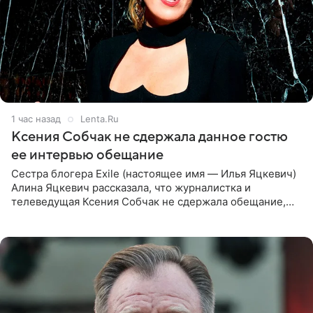
1 час назад
Lenta.Ru
Ксения Собчак не сдержала данное гостю
ее интервью обещание
Сестра блогера Exile (настоящее имя — Илья Яцкевич)
Алина Яцкевич рассказала, что журналистка и
телеведущая Ксения Собчак не сдержала обещание,
которое дала ему во время интервью с ним. Об этом она
заявила в