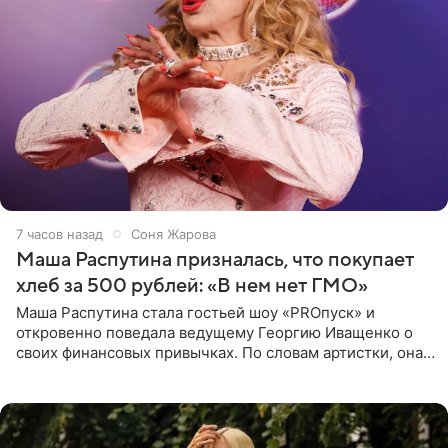
7 часов назад
Соня Жарова
Маша Распутина призналась, что покупает
хлеб за 500 рублей: «В нем нет ГМО»
Маша Распутина стала гостьей шоу «PROпуск» и
откровенно поведала ведущему Георгию Иващенко о
своих финансовых привычках. По словам артистки, она
давно перестала следить за тратами и может позволить
себе жить,