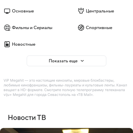
Основные
Центральные
Фильмы и Сериалы
Спортивные
Новостные
Показать еще
ViP Megahit — это настоящие кинохиты, мировые блокбастеры,
любимые кинофраншизы, фильмы-лауреаты и культовые ленты. Канал
вещает в HD-формате. Смотрите полную телепрограмму телеканала
viju+ Megahit для города Севастополь на «ТВ Mail».
Новости ТВ