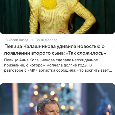
13 часов назад
Соня Жарова
Певица Калашникова удивила новостью о
появлении второго сына: «Так сложилось»
Певица Анна Калашникова сделала неожиданное
признание, о котором молчала долгие годы. В
разговоре с «МК» артистка сообщила, что воспитывает
не одного, а сразу двух сыновей. «На самом деле я
всегда мечтала, что