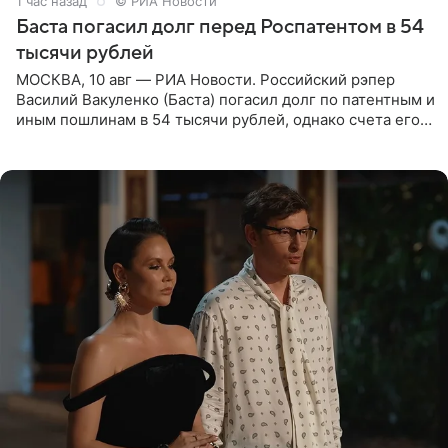
1 час назад
© РИА Новости
Баста погасил долг перед Роспатентом в 54
тысячи рублей
МОСКВА, 10 авг — РИА Новости. Российский рэпер
Василий Вакуленко (Баста) погасил долг по патентным и
иным пошлинам в 54 тысячи рублей, однако счета его
компании все еще заблокированы, следует из
материалов