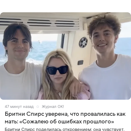
композитором картины выступил рэпер QП (Вадим
Карпенко). Об этом
47 минут назад
Журнал OK!
Бритни Спирс уверена, что провалилась как
мать: «Сожалею об ошибках прошлого»
Бритни Спирс поделилась откровением: она чувствует,