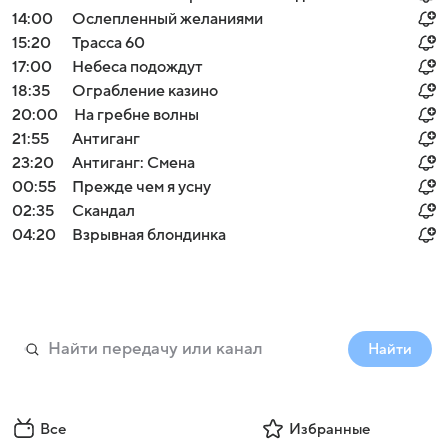
14:00
Ослепленный желаниями
15:20
Трасса 60
17:00
Небеса подождут
18:35
Ограбление казино
20:00
На гребне волны
21:55
Антиганг
23:20
Антиганг: Смена
00:55
Прежде чем я усну
02:35
Скандал
04:20
Взрывная блондинка
Найти
Все
Избранные