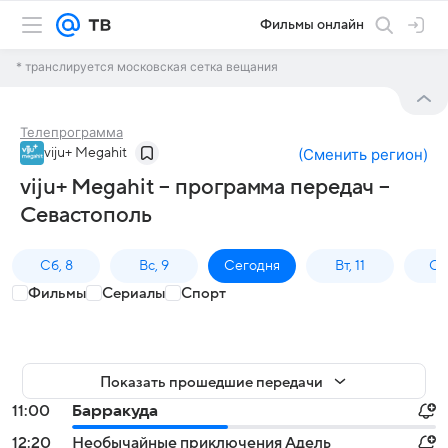
Фильмы онлайн
* транслируется московская сетка вещания
Телепрограмма
viju+ Megahit
(
Сменить регион
)
viju+ Megahit – программа передач –
Севастополь
Сб, 8
Вс, 9
Сегодня
Вт, 11
Ср,
Фильмы
Сериалы
Спорт
Показать прошедшие передачи
11:00
Барракуда
12:20
Необычайные приключения Адель