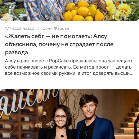
17 часов назад
Соня Жарова
«Жалеть себя — не помогает»: Алсу
объяснила, почему не страдает после
развода
Алсу в разговоре с PopCake призналась: она запрещает
себе паниковать и раскисать. Ее метод прост — делать
все возможное своими руками, а итог доверять высшим
силам. Певица утверждает, что истерики и потеря