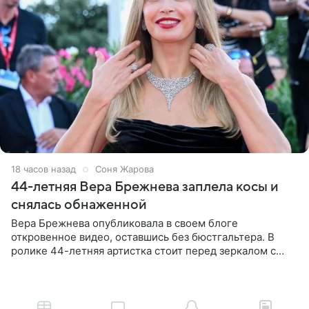
18 часов назад
Соня Жарова
44-летняя Вера Брежнева заплела косы и
снялась обнаженной
Вера Брежнева опубликовала в своем блоге
откровенное видео, оставшись без бюстгальтера. В
ролике 44-летняя артистка стоит перед зеркалом с
обнаженной грудью. Волосы певица собрала в косы и
надела головной убор.