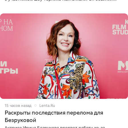
певицу в нечестной игре, и словесная перепалка
переросла в
15 часов назад
Lenta.Ru
Раскрыты последствия перелома для
Безруковой
Актриса Ирина Безрукова прервет работу из-за