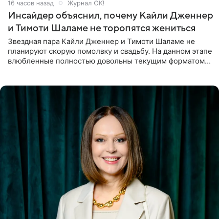
16 часов назад
Журнал OK!
Инсайдер объяснил, почему Кайли Дженнер
и Тимоти Шаламе не торопятся жениться
Звездная пара Кайли Дженнер и Тимоти Шаламе не
планируют скорую помолвку и свадьбу. На данном этапе
влюбленные полностью довольны текущим форматом
своих отношений и сознательно не хотят торопить
события. Сейчас