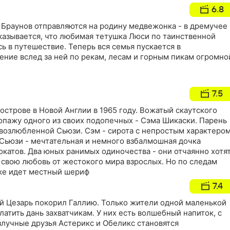
6.8
 Браунов отправляются на родину медвежонка - в дремучее
казывается, что любимая тетушка Люси по таинственной
ь в путешествие. Теперь вся семья пускается в
ние вслед за ней по рекам, лесам и горным пикам огромно
7.5
острове в Новой Англии в 1965 году. Вожатый скаутского
опажу одного из своих подопечных - Сэма Шикаски. Парень
 возлюбленной Сьюзи. Сэм - сирота с непростым характером
 Сьюзи - мечтательная и немного взбалмошная дочка
катов. Два юных ранимых одиночества - они отчаянно хотя
 свою любовь от жестокого мира взрослых. Но по следам
же идет местный шериф
7.4
 Цезарь покорил Галлию. Только жители одной маленькой
латить дань захватчикам. У них есть волшебный напиток, с
лучные друзья Астерикс и Обеликс становятся