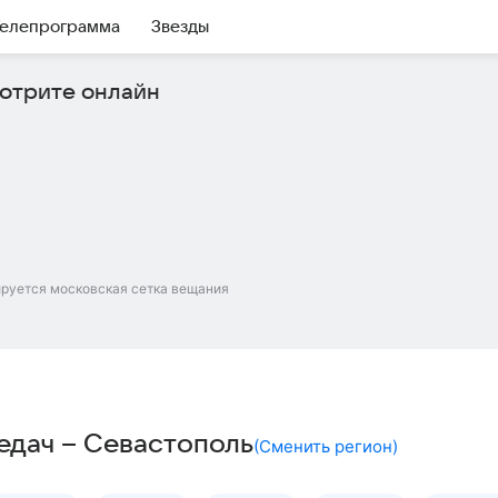
елепрограмма
Звезды
отрите онлайн
ируется московская сетка вещания
едач – Севастополь
(
Сменить регион
)