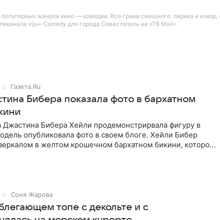
популярных жанров кино — комедии. Все грани смешного: лирика и юмор, с
канала viju+ Comedy для города Севастополь на «ТВ Mail».
Газета.Ru
тина Бибера показала фото в бархатном
кини
а Джастина Бибера Хейли продемонстрирвала фигуру в
одель опубликовала фото в своем блоге. Хейли Бибер
 зеркалом в желтом крошечном бархатном бикини, которое
Соня Жарова
блегающем топе с декольте и с