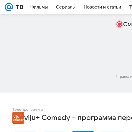
Фильмы
Сериалы
Новости и статьи
Т
См
* трансл
Телепрограмма
viju+ Comedy – программа пер