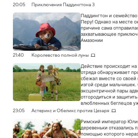
20:05
Приключения Паддингтона 3
Паддингтон и семейство
Перу! Однако на месте о
причине сама отправилас
захватывающее приключе
Амазонии
21:40
Королевство полной луны
Действие происходит на 
отряда обнаруживает пр
сбежал вместе со своей
изгой среди мальчишек.
эксцентричной пары адво
отгородиться и защитить
влюбленных беглецов у
23:05
Астерикс и Обеликс против Цезаря
Римский император Юлий
деревеньки отказались п
помощью которого нераз