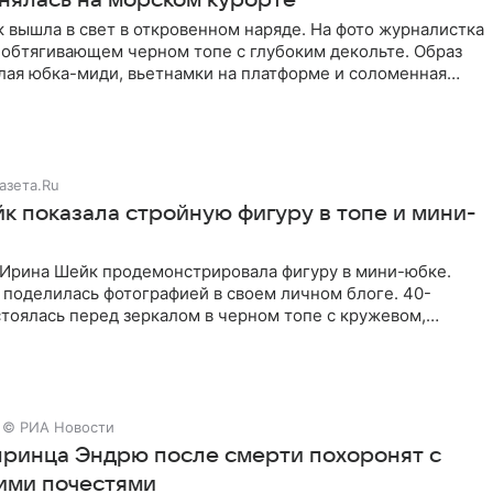
снялась на морском курорте
 вышла в свет в откровенном наряде. На фото журналистка
 обтягивающем черном топе с глубоким декольте. Образ
лая юбка-миди, вьетнамки на платформе и соломенная
азета.Ru
к показала стройную фигуру в топе и мини-
Ирина Шейк продемонстрировала фигуру в мини-юбке.
 поделилась фотографией в своем личном блоге. 40-
тоялась перед зеркалом в черном топе с кружевом,
лнила
© РИА Новости
принца Эндрю после смерти похоронят с
ими почестями