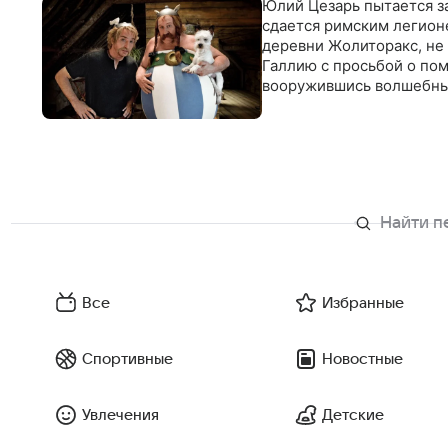
Юлий Цезарь пытается за
сдается римским легионе
деревни Жолиторакс, не 
Галлию с просьбой о по
вооружившись волшебным
Все
Избранные
Спортивные
Новостные
Увлечения
Детские