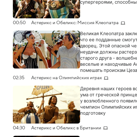
супергероями, способны
00:50
Астерикс и Обеликс: Миссия Клеопатра
Великая Клеопатра закл
что ее подданные смогут
дворец. Этой опасной че
неудачи должны растерз
старого друга - волшебн
веселые и находчивые А
помешать проискам Цеза
02:35
Астерикс на Олимпийских играх
Деревня наших героев в
ума от греческой принц
у возлюбленного появилс
чемпион Олимпийских иг
подготовку
04:30
Астерикс и Обеликс в Британии