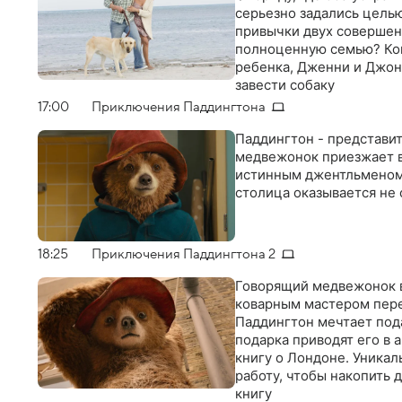
серьезно задались целью
привычки двух совершен
полноценную семью? Кон
ребенка, Дженни и Джон,
завести собаку
17:00
Приключения Паддингтона
Паддингтон - представи
медвежонок приезжает в
истинным джентльменом.
столица оказывается не
18:25
Приключения Паддингтона 2
Говорящий медвежонок во
коварным мастером пере
Паддингтон мечтает под
подарка приводят его в 
книгу о Лондоне. Уникал
работу, чтобы накопить 
книгу