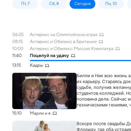
Пт, 7
Сб, 8
Сегодня
Пн, 10
06:25
Астерикс на Олимпийских играх
08:15
Астерикс и Обеликс в Британии
10:00
Астерикс и Обеликс: Миссия Клеопатра
11:40
Поцелуй на удачу
13:15
Кадры
Билли и Ник всю жизнь 
их карьеру. Стараясь док
судьбе, получив желанн
студентов колледжей. Но
половина дела. Сейчас 
техническими гениями, ч
15:10
Марли и я
Вскоре после свадьбы Д
Флориду, где оба устра