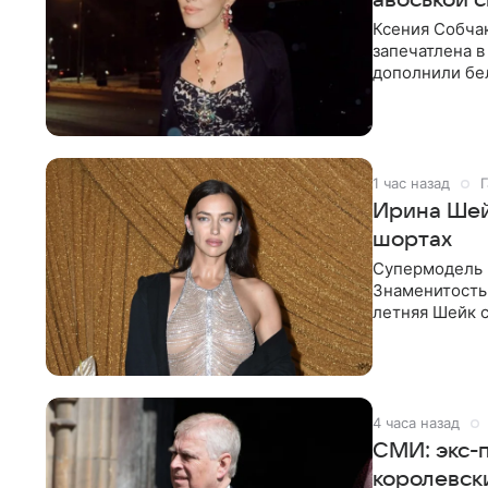
авоськой 
Ксения Собчак
запечатлена в
дополнили бе
шляпа.
1 час назад
Г
Ирина Шей
шортах
Супермодель 
Знаменитость
летняя Шейк с
который допо
4 часа назад
СМИ: экс-
королевск