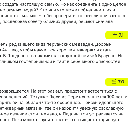
 создать настоящую семью. Но как соединить в одно целое
но разных людей? Кто или что может объединить их в
ечно же, малыш! Чтобы проверить, готовы ли они завести
 последовав совету близких друзей, решают сначала
7.1
тель редчайшего вида перуанских медведей. Добрый
 Англию, чтобы научиться хорошим манерам и стать
 В Лондоне он знакомится с дружной семьей Браунов. Но
 слишком гостеприимной и таит в себе много опасностей
7.0
звращается! На этот раз ему предстоит встретиться с
воплощений. Тетушке Люси из Перу исполняется 100 лет, и
арить ей на юбилей что-то особенное. Поиски идеального
антикварный магазин, где он находит чудесную раскладную
ьное издание стоит немало, и Паддингтон устраивается на
денег. Пока мишка трудится, кто-то похищает старинную