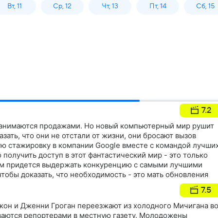
Вт, 11
Ср, 12
Чт, 13
Пт, 14
Сб, 15
7.2
занимаются продажами. Но новый компьютерный мир рушит
азать, что они не отстали от жизни, они бросают вызов
ую стажировку в компании Google вместе с командой лучши
 получить доступ в этот фантастический мир - это только
им придется выдержать конкуренцию с самыми лучшими
тобы доказать, что необходимость - это мать обновления
7.5
жон и Дженни Гроган переезжают из холодного Мичигана в
иваются репортерами в местную газету. Молодожены