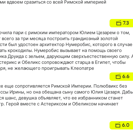
ми вдвоем сразиться со всей Римской империей
7.3
ючила пари с римским императором Юлием Цезарем о том,
 всего за три месяца построить грандиозный золотой
сти был удостоен архитектор Нумеробис, которого в случае
ать крокодилы. Нумеробис вызывает на помощь своего
ика Друида с зельем, дарующим сверхъестественную силу. 
стерикс и Обеликс сопровождают старца в Египет, чтобы
ря, не желающего проигрывать Клеопатре
6.6
се еще сопротивляется Римской Империи. Полюбвикс без
ессы Ирины, но она обещана сыну самого Юлия Цезаря. Даб
я шанс, девушка объявляет, что ее избранником станет
р. Герой вместе с Астериксом и Обеликсом начинает
6.0