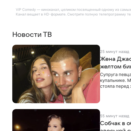
ViP Comedy — киноканал, целиком посвященный одному из самых 
Канал вещает в HD-формате. Смотрите полную телепрограмму теле
Новости ТВ
25 минут назад
Жена Джас
желтом би
Супруга певц
купальнике. М
стояла перед
дополнила
55 минут назад
Собчак в о