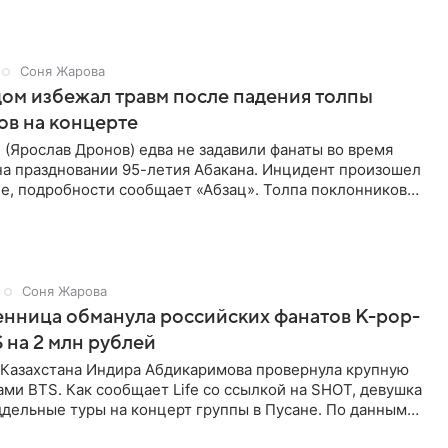
Соня Жарова
ом избежал травм после падения толпы
ов на концерте
(Ярослав Дронов) едва не задавили фанаты во время
на праздновании 95-летия Абакана. Инцидент произошел
е, подробности сообщает «Абзац». Толпа поклонников
Соня Жарова
нница обманула российских фанатов K-pop-
 на 2 млн рублей
з Казахстана Индира Абдикаримова провернула крупную
ами BTS. Как сообщает Life со ссылкой на SHOT, девушка
дельные туры на концерт группы в Пусане. По данным