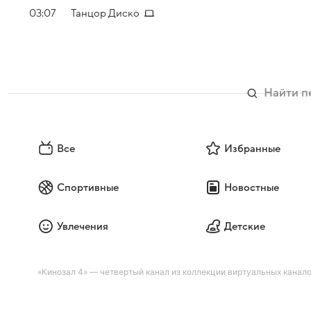
03:07
Танцор Диско
Все
Избранные
Спортивные
Новостные
Увлечения
Детские
«Кинозал 4» — четвертый канал из коллекции виртуальных канало