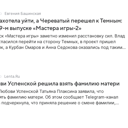
Евгения Башинская
ахотела уйти, а Череватый перешел к Темным:
 9-м выпуске «Мастера игры-2»
к «Мастера игры» заметно изменил расстановку сил. Влад
ласился перейти на сторону Темных, в проект пришел
к, а Курбан Омаров и Анна Седокова оказались под таким
Lenta.Ru
ви Успенской решила взять фамилию матери
юбови Успенской Татьяна Плаксина заявила, что
ять фамилию матери. Об этом сообщает Telegram-канал
а подчеркнула, что приняла решение о смене фамилии,
енно от