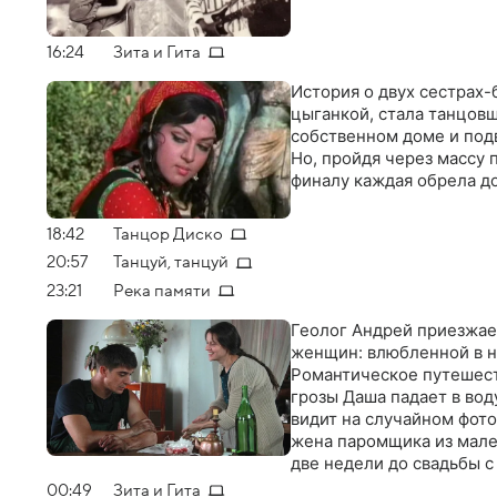
16:24
Зита и Гита
История о двух сестрах-
цыганкой, стала танцовщ
собственном доме и под
Но, пройдя через массу 
финалу каждая обрела д
18:42
Танцор Диско
20:57
Танцуй, танцуй
23:21
Река памяти
Геолог Андрей приезжае
женщин: влюбленной в н
Романтическое путешест
грозы Даша падает в вод
видит на случайном фот
жена паромщика из мален
две недели до свадьбы с
00:49
Зита и Гита