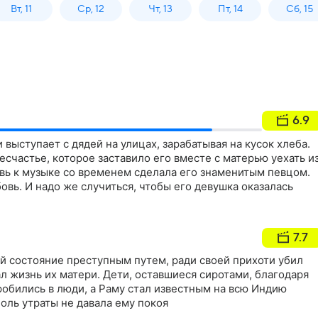
Вт, 11
Ср, 12
Чт, 13
Пт, 14
Сб, 15
6.9
 выступает с дядей на улицах, зарабатывая на кусок хлеба.
счастье, которое заставило его вместе с матерью уехать и
овь к музыке со временем сделала его знаменитым певцом.
овь. И надо же случиться, чтобы его девушка оказалась
7.7
й состояние преступным путем, ради своей прихоти убил
ал жизнь их матери. Дети, оставшиеся сиротами, благодаря
обились в люди, а Раму стал известным на всю Индию
оль утраты не давала ему покоя