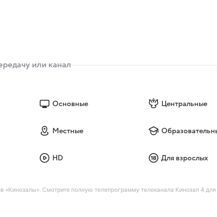
Основные
Центральные
Местные
Образовательн
HD
Для взрослых
в «Кинозалы». Смотрите полную телепрограмму телеканала Кинозал 4 для 