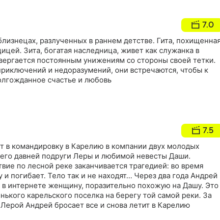
7.0
близнецах, разлученных в раннем детстве. Гита, похищенна
ицей. Зита, богатая наследница, живет как служанка в
вергается постоянным унижениям со стороны своей тетки.
приключений и недоразумений, они встречаются, чтобы к
олгожданное счастье и любовь
7.5
т в командировку в Карелию в компании двух молодых
его давней подруги Леры и любимой невесты Даши.
вие по лесной реке заканчивается трагедией: во время
у и погибает. Тело так и не находят… Через два года Андрей
о в интернете женщину, поразительно похожую на Дашу. Это
ького карельского поселка на берегу той самой реки. За
 Лерой Андрей бросает все и снова летит в Карелию