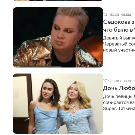
13 часов назад
Седокова з
что было в
Девятый выпус
Череватый сог
новый участни
давлением.
17 часов назад
Дочь Любо
Дочь певицы Л
собирается вз
Super. Татьян
поскольку им