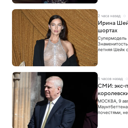
2 часа назад
Ирина Шейк
шортах
Супермодель 
Знаменитость
летняя Шейк с
который допо
5 часов назад
СМИ: экс-п
королевск
МОСКВА, 9 ав
Маунтбеттена-
почестями, не
ссылкой на