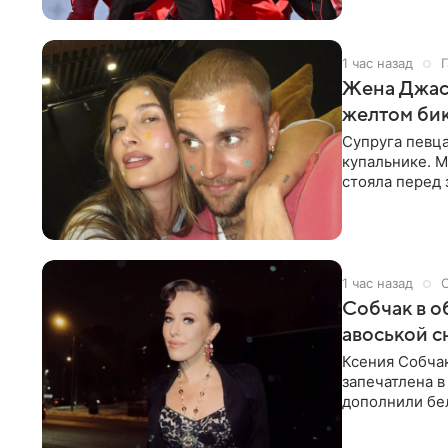
1 час назад
Г
Жена Джаст
желтом би
Супруга певц
купальнике. М
стояла перед
дополнила
1 час назад
Собчак в о
авоськой с
Ксения Собчак
запечатлена в
дополнили бе
шляпа.