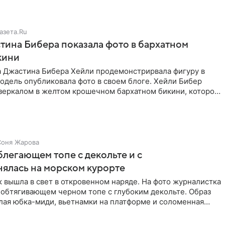
азета.Ru
ина Бибера показала фото в бархатном
кини
а Джастина Бибера Хейли продемонстрирвала фигуру в
одель опубликовала фото в своем блоге. Хейли Бибер
 зеркалом в желтом крошечном бархатном бикини, которое
Соня Жарова
блегающем топе с декольте и с
нялась на морском курорте
 вышла в свет в откровенном наряде. На фото журналистка
 обтягивающем черном топе с глубоким декольте. Образ
лая юбка-миди, вьетнамки на платформе и соломенная