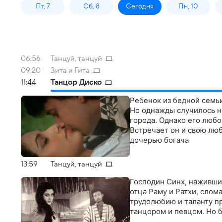
Пт, 7
Сб, 8
Сегодня
Пн, 10
06:56
Танцуй, танцуй
09:20
Зита и Гита
11:44
Танцор Диско
Ребенок из бедной семьи
Но однажды случилось не
города. Однако его люб
Встречает он и свою люб
дочерью богача
13:59
Танцуй, танцуй
Господин Синх, наживши
отца Раму и Ратхи, слом
трудолюбию и таланту пр
танцором и певцом. Но б