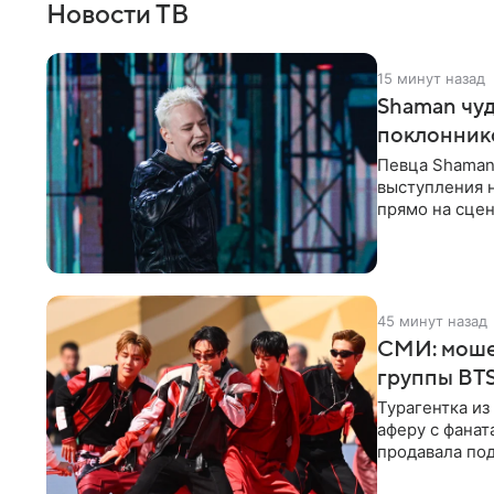
Новости ТВ
15 минут назад
Shaman чуд
поклонник
Певца Shaman 
выступления 
прямо на сцен
навалилась на
45 минут назад
СМИ: моше
группы BTS
Турагентка и
аферу с фанат
продавала под
издания,