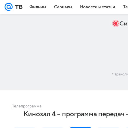
Фильмы
Сериалы
Новости и статьи
Те
См
* трансл
Телепрограмма
Кинозал 4 – программа передач 