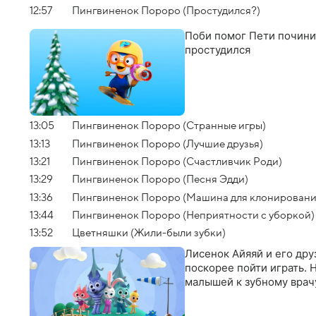
12:57
Пингвиненок Пороро (Простудился?)
Поби помог Пети починит
простудился
13:05
Пингвиненок Пороро (Странные игры)
13:13
Пингвиненок Пороро (Лучшие друзья)
13:21
Пингвиненок Пороро (Счастливчик Роди)
13:29
Пингвиненок Пороро (Песня Эдди)
13:36
Пингвиненок Пороро (Машина для клонировани
13:44
Пингвиненок Пороро (Неприятности с уборкой)
13:52
Цветняшки (Жили-были зубки)
Лисенок Айяяй и его дру
поскорее пойти играть. Н
малышей к зубному врач