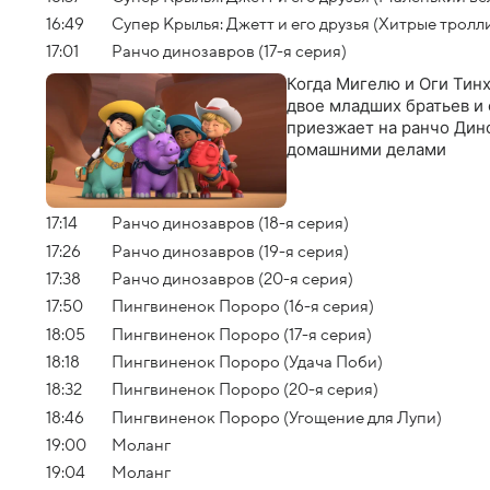
16:49
Супер Крылья: Джетт и его друзья (Хитрые тролл
17:01
Ранчо динозавров (17-я серия)
Когда Мигелю и Оги Тин
двое младших братьев и 
приезжает на ранчо Дин
домашними делами
17:14
Ранчо динозавров (18-я серия)
17:26
Ранчо динозавров (19-я серия)
17:38
Ранчо динозавров (20-я серия)
17:50
Пингвиненок Пороро (16-я серия)
18:05
Пингвиненок Пороро (17-я серия)
18:18
Пингвиненок Пороро (Удача Поби)
18:32
Пингвиненок Пороро (20-я серия)
18:46
Пингвиненок Пороро (Угощение для Лупи)
19:00
Моланг
19:04
Моланг