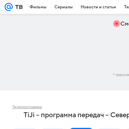
Фильмы
Сериалы
Новости и статьи
Те
См
* трансл
Телепрограмма
TiJi – программа передач – Сев