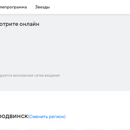
лепрограмма
Звезды
отрите онлайн
ируется московская сетка вещания
еродвинск
(
Сменить регион
)