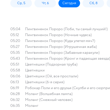
Ср, 5
Чт, 6
Сегодня
Сб, 8
05:04
Пингвиненок Пороро (Поби, ты самый лучший!)
05:12
Пингвиненок Пороро (Ночные чудеса)
05:20
Пингвиненок Пороро (Куда улетел мяч?)
05:27
Пингвиненок Пороро (Игрушечная жаба)
05:35
Пингвиненок Пороро (Забавные каракули)
05:43
Пингвиненок Пороро (Кронг и падающая звезда
05:51
Цветняшки (Подзорная труба)
05:58
Цветняшки
06:06
Цветняшки (Ой, все проспали)
06:13
Цветняшки (6-я серия)
06:19
Робокар Поли и его друзья (Скулби и его сюрпри
06:28
Моланг (Волшебная лампа)
06:32
Моланг (Снежный человек)
06:35
Моланг