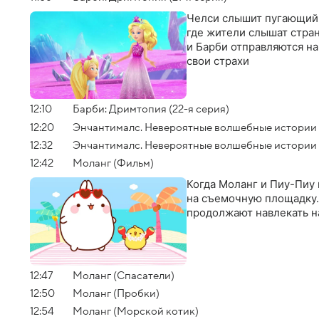
Челси слышит пугающий ш
где жители слышат стран
и Барби отправляются на
свои страхи
12:10
Барби: Дримтопия (22-я серия)
12:20
Энчантималс. Невероятные волшебные истории (
12:32
Энчантималс. Невероятные волшебные истории 
12:42
Моланг (Фильм)
Когда Моланг и Пиу-Пиу 
на съемочную площадку. 
продолжают навлекать н
12:47
Моланг (Спасатели)
12:50
Моланг (Пробки)
12:54
Моланг (Морской котик)