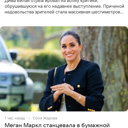
Дима Билан отреагировал на волну критики,
обрушившуюся на его недавнее выступление. Причиной
недовольства зрителей стала массивная шестиметровая
конструкция сцены, которая полностью перекрыла
обзор артиста для
1 час назад
Соня Жарова
Меган Маркл станцевала в бумажной