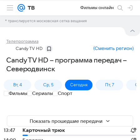
Фильмы онлайн
* транслируется московская сетка вещания
Телепрограмма
(
Сменить регион
)
Candy TV HD
Candy TV HD – программа передач –
Северодвинск
Вт, 4
Ср, 5
Сегодня
Пт, 7
Сб
Фильмы
Сериалы
Спорт
Показать прошедшие передачи
13:47
Карточный трюк