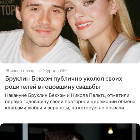
15 часов назад
Журнал OK!
Бруклин Бекхэм публично уколол своих
родителей в годовщину свадьбы
Накануне Бруклин Бекхэм и Никола Пельтц отметили
первую годовщину своей повторной церемонии обмена
клятвами любви и верности, на которую не позвали
никого из клана Бекхэм. По словам инсайдеров, пара
считает это