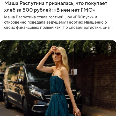
Маша Распутина призналась, что покупает
хлеб за 500 рублей: «В нем нет ГМО»
Маша Распутина стала гостьей шоу «PROпуск» и
откровенно поведала ведущему Георгию Иващенко о
своих финансовых привычках. По словам артистки, она
давно перестала следить за тратами и может позволить
себе жить,