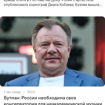
опубликовала хореограф Диана Кобзева. Бузова вышла
на занятие спортом в 32-градусную жару ранним утром,
1 час назад
ТАСС
Бутман: России необходима своя
консерватория для неакадемической музыки