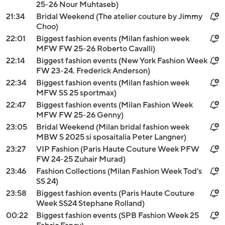
25-26 Nour Muhtaseb)
21:34
Bridal Weekend (The atelier couture by Jimmy
Choo)
22:01
Biggest fashion events (Milan fashion week
MFW FW 25-26 Roberto Cavalli)
22:14
Biggest fashion events (New York Fashion Week
FW 23-24. Frederick Anderson)
22:34
Biggest fashion events (Milan fashion week
MFW SS 25 sportmax)
22:47
Biggest fashion events (Milan Fashion Week
MFW FW 25-26 Genny)
23:05
Bridal Weekend (Milan bridal fashion week
MBW S 2025 si sposaitalia Peter Langner)
23:27
VIP Fashion (Paris Haute Couture Week PFW
FW 24-25 Zuhair Murad)
23:46
Fashion Collections (Milan Fashion Week Tod's
SS 24)
23:58
Biggest fashion events (Paris Haute Couture
Week SS24 Stephane Rolland)
00:22
Biggest fashion events (SPB Fashion Week 25