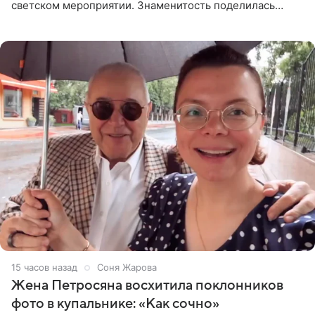
светском мероприятии. Знаменитость поделилась
деталями личной встречи с герцогиней Сассекской,
пишет PageSix. По
15 часов назад
Соня Жарова
Жена Петросяна восхитила поклонников
фото в купальнике: «Как сочно»