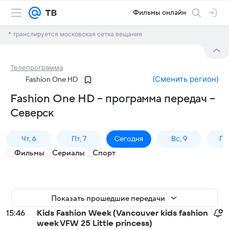
Фильмы онлайн
* транслируется московская сетка вещания
Телепрограмма
(
Сменить регион
)
Fashion One HD
Fashion One HD – программа передач –
Северск
Чт, 6
Пт, 7
Сегодня
Вс, 9
Пн,
Фильмы
Сериалы
Спорт
Показать прошедшие передачи
15:46
Kids Fashion Week (Vancouver kids fashion
week VFW 25 Little princess)