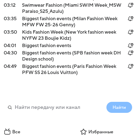
03:12
Swimwear Fashion (Miami SWIM Week_MSW
Paraiso_S25_Azulu)
03:35
Biggest fashion events (Milan Fashion Week
MFW FW 25-26 Genny)
03:50
Kids Fashion Week (New York fashion week
NYFW 23 Boujie Kidz)
04:01
Biggest fashion events
04:30
Biggest fashion events (SPB fashion week DH
Design school)
04:49
Biggest fashion events (Paris Fashion Week
PFW SS 26 Louis Vuitton)
Найти
Все
Избранные