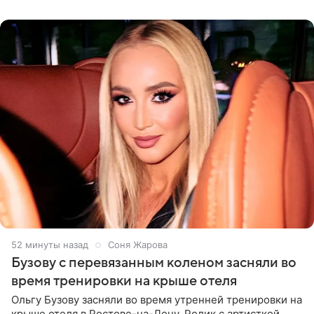
России
52 минуты назад
Соня Жарова
Бузову с перевязанным коленом засняли во
время тренировки на крыше отеля
Ольгу Бузову засняли во время утренней тренировки на
крыше отеля в Ростове-на-Дону. Ролик с артисткой