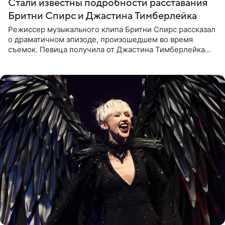
Стали известны подробности расставания
Бритни Спирс и Джастина Тимберлейка
Режиссер музыкального клипа Бритни Спирс рассказал
о драматичном эпизоде, произошедшем во время
съемок. Певица получила от Джастина Тимберлейка
сообщение о расставании прямо на площадке. По
словам постановщика,