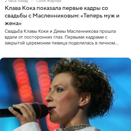
2 часа назад
Соня Жарова
Клава Кока показала первые кадры со
свадьбы с Масленниковым: «Теперь муж и
жена»
Свадьба Клавы Коки и Димы Масленникова прошла
вдали от посторонних глаз. Первыми кадрами с
закрытой церемонии певица поделилась в личном
блоге. Артистка выложила серию свадебных снимков и
оставила лаконичную