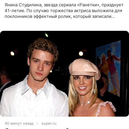
Янина Студилина, звезда сериала «Ранетки», празднует
41-летие. По случаю торжества актриса выложила для
поклонников эффектный ролик, который записали
прошлой ночью. В кадре артистка предстала в
вечернем
40 минут назад
super.ru