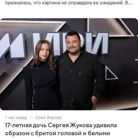
призналась, что картина не оправдала ее ожиданий. В
личном блоге модель рассказала, что они с компанией
не стали
1 час назад
Соня Жарова
17-летняя дочь Сергея Жукова удивила
образом с бритой головой и белыми