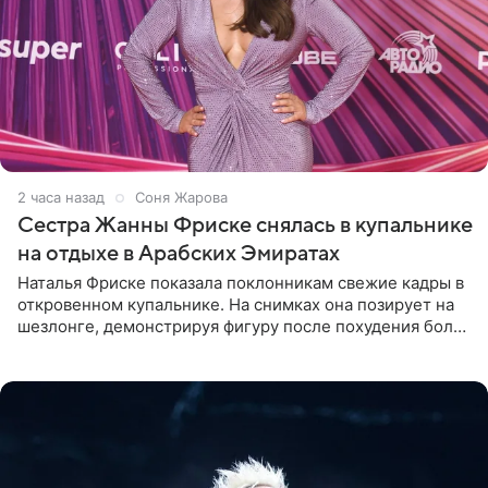
2 часа назад
Соня Жарова
Сестра Жанны Фриске снялась в купальнике
на отдыхе в Арабских Эмиратах
Наталья Фриске показала поклонникам свежие кадры в
откровенном купальнике. На снимках она позирует на
шезлонге, демонстрируя фигуру после похудения более
чем на десять килограммов. В подписи к посту