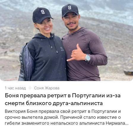
1 час назад
Соня Жарова
Боня прервала ретрит в Португалии из-за
смерти близкого друга-альпиниста
Виктория Боня прервала свой ретрит в Португалии и
срочно вылетела домой. Причиной стало известие о
гибели знаменитого непальского альпиниста Нирмала
«Нимса» Пурджи, которого модель называла своим