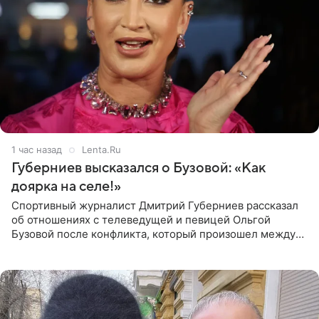
1 час назад
Lenta.Ru
Губерниев высказался о Бузовой: «Как
доярка на селе!»
Спортивный журналист Дмитрий Губерниев рассказал
об отношениях с телеведущей и певицей Ольгой
Бузовой после конфликта, который произошел между
ними в 2021 году в прямом эфире канала «Матч ТВ». В
разговоре с