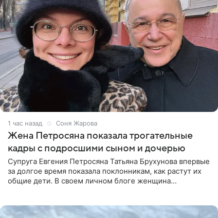
1 час назад
Соня Жарова
Жена Петросяна показала трогательные
кадры с подросшими сыном и дочерью
Супруга Евгения Петросяна Татьяна Брухунова впервые
за долгое время показала поклонникам, как растут их
общие дети. В своем личном блоге женщина
опубликовала редкие кадры с шестилетним сыном
Ваганом и