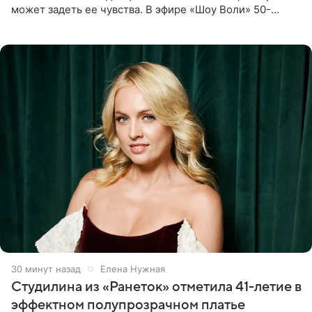
может задеть ее чувства. В эфире «Шоу Воли» 50-
летняя знаменитость откровенно призналась, что не
считает свою дочь
30 минут назад
Елена Нужная
Студилина из «Ранеток» отметила 41-летие в
эффектном полупрозрачном платье