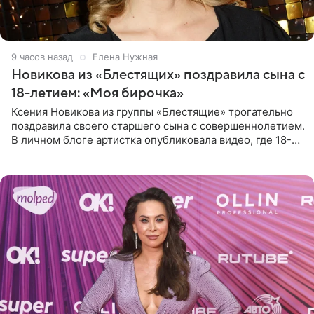
9 часов назад
Елена Нужная
Новикова из «Блестящих» поздравила сына с
18-летием: «Моя бирочка»
Ксения Новикова из группы «Блестящие» трогательно
поздравила своего старшего сына с совершеннолетием.
В личном блоге артистка опубликовала видео, где 18-
летний Мирон легко подхватил маму на руки и закружил
во