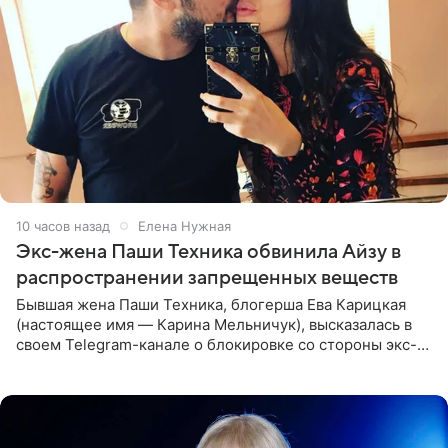
10 часов назад
Елена Нужная
Экс-жена Паши Техника обвинила Айзу в
распространении запрещенных веществ
Бывшая жена Паши Техника, блогерша Ева Карицкая
(настоящее имя — Карина Мельничук), высказалась в
своем Telegram-канале о блокировке со стороны экс-
супруги Гуфа Айзы-Лилуны Ай. Карицкая утверждает,
что ее