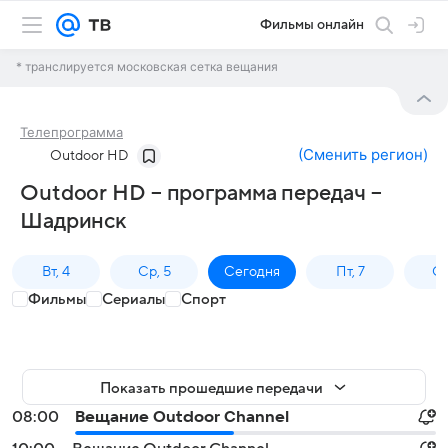
Фильмы онлайн
* транслируется московская сетка вещания
Телепрограмма
(
Сменить регион
)
Outdoor HD
Outdoor HD – программа передач –
Шадринск
Вт, 4
Ср, 5
Сегодня
Пт, 7
Сб
Фильмы
Сериалы
Спорт
Показать прошедшие передачи
08:00
Вещание Outdoor Channel