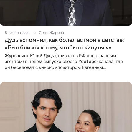
8 часов назад
Соня Жарова
Дудь вспомнил, как болел астмой в детстве:
«Был близок к тому, чтобы откинуться»
Журналист Юрий Дудь (признан в РФ иностранным
агентом) в новом выпуске своего YouTube-канала, где
он беседовал с кинокомпозитором Евгением
Гальпериным, поделился личной историей о борьбе с
бронхиальной астмой в