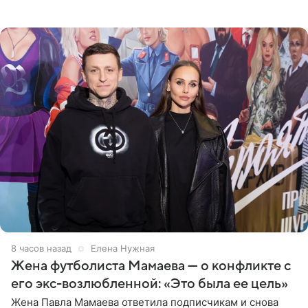
фото в ярком бикини, позируя на пирсе во время отпуска
в Турции,
8 часов назад
Елена Нужная
Жена футболиста Мамаева — о конфликте с
его экс-возлюбленной: «Это была ее цель»
Жена Павла Мамаева ответила подписчикам и снова