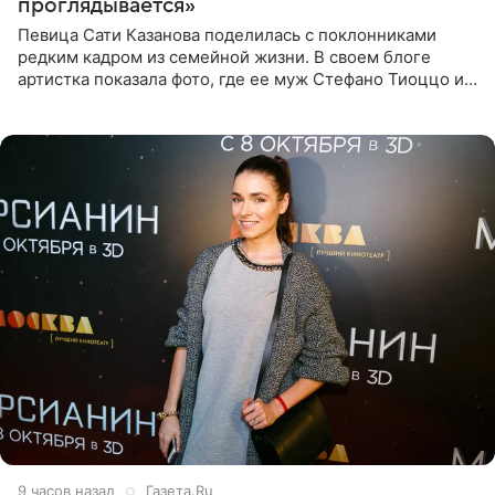
проглядывается»
Певица Сати Казанова поделилась с поклонниками
редким кадром из семейной жизни. В своем блоге
артистка показала фото, где ее муж Стефано Тиоццо и
их маленькая дочь спят рядом. На снимке отец и
малышка лежат в
9 часов назад
Газета.Ru