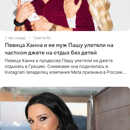
1 час назад
Газета.Ru
Певица Ханна и ее муж Пашу улетели на
частном джете на отдых без детей
Певица Ханна и продюсер Пашу улетели на джете
отдыхать в Грецию. Снимками она поделилась в
Instagram (владелец компания Meta признана в России
экстремистской и запрещена). Ханна и Пашу показали
серию снимков,