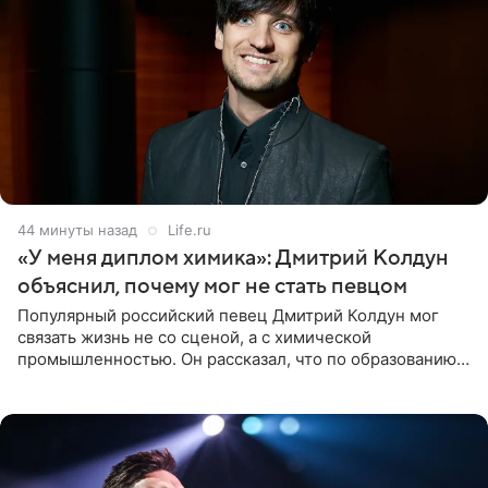
44 минуты назад
Life.ru
«У меня диплом химика»: Дмитрий Колдун
объяснил, почему мог не стать певцом
Популярный российский певец Дмитрий Колдун мог
связать жизнь не со сценой, а с химической
промышленностью. Он рассказал, что по образованию
является специалистом по полимерным материалам и
до начала музыкальной