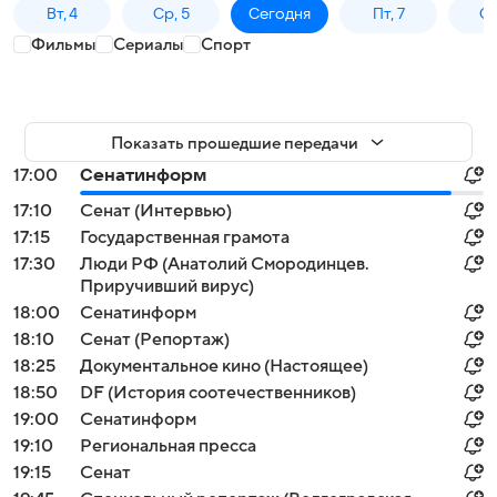
Вт, 4
Ср, 5
Сегодня
Пт, 7
Сб
Фильмы
Сериалы
Спорт
Показать прошедшие передачи
17:00
Сенатинформ
17:10
Сенат (Интервью)
17:15
Государственная грамота
17:30
Люди РФ (Анатолий Смородинцев.
Приручивший вирус)
18:00
Сенатинформ
18:10
Сенат (Репортаж)
18:25
Документальное кино (Настоящее)
18:50
DF (История соотечественников)
19:00
Сенатинформ
19:10
Региональная пресса
19:15
Сенат