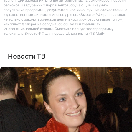
трансляции заседаний, мнение авторитетных ньюсмейкеров, новости
регионов и зарубежных парламентов, обучающие и научно-
популярные программы, документальное кино, лучшие отечественные
художественные фильмы и многое другое. «Вместе-РФ» рассказывает
не только о законотворческой деятельности, он рассказывает о том,
как живет Федерация сегодня, об обычаях и традициях
многонациональной страны. Смотрите полную телепрограмму
телеканала Вместе-РФ для города Шадринск на «ТВ Mail».
Новости ТВ