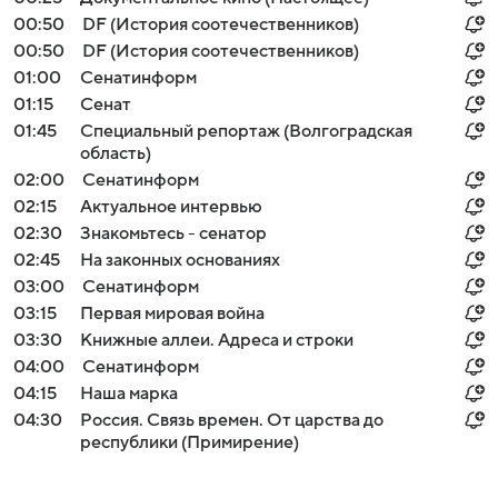
00:50
DF (История соотечественников)
00:50
DF (История соотечественников)
01:00
Сенатинформ
01:15
Сенат
01:45
Специальный репортаж (Волгоградская
область)
02:00
Сенатинформ
02:15
Актуальное интервью
02:30
Знакомьтесь - сенатор
02:45
На законных основаниях
03:00
Сенатинформ
03:15
Первая мировая война
03:30
Книжные аллеи. Адреса и строки
04:00
Сенатинформ
04:15
Наша марка
04:30
Россия. Связь времен. От царства до
республики (Примирение)