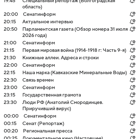
19:45
Специальный репортаж (Волгоградская
область)
20:00
Сенатинформ
20:15
Актуальное интервью
20:50
Парламентская газета (Обзор номера 31 июля
2026 года)
21:00
Сенатинформ
21:15
Первая мировая война (1914-1918 г: Часть 9-я)
21:30
Книжные аллеи. Адреса и строки
22:00
Сенатинформ
22:15
Наша марка (Кавказские Минеральные Воды)
22:30
Связь времен
23:00
Сенатинформ
23:15
Государственная грамота
23:30
Люди РФ (Анатолий Смородинцев.
Приручивший вирус)
00:00
Сенатинформ
00:15
Сенат (Репортаж)
00:20
Региональная пресса
00:25
Документальное кино (Настоящее)