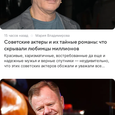
15 часов назад
Мария Владимирова
Советские актеры и их тайные романы: что
скрывали любимцы миллионов
Красивые, харизматичные, востребованные да еще и
надежные мужья и верные спутники — неудивительно,
что этих советских актеров обожали и уважали все
женщины большой страны, и наверняка не раз ставили
их в