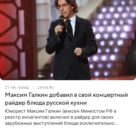
21 час назад
Lenta.Ru
Максим Галкин добавил в свой концертный
райдер блюда русской кухни
Юморист Максим Галкин (внесен Минюстом РФ в
реестр иноагентов) включил в райдер для своих
зарубежных выступлений блюда исключительно
русской кухни. Об этом сообщает РИА Новости.
Согласно документу, в гримерную