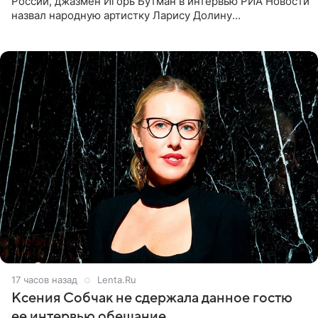
России, джазмен Игорь Бутман в интервью РИА Новости
назвал народную артистку Ларису Долину
великолепной певицей и рассказал о желании сделать с
ней новую совместную
17 часов назад
Lenta.Ru
Ксения Собчак не сдержала данное гостю
ее интервью обещание