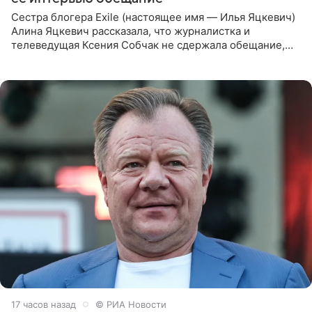
Сестра блогера Exile (настоящее имя — Илья Яцкевич)
Алина Яцкевич рассказала, что журналистка и
телеведущая Ксения Собчак не сдержала обещание,
которое дала ему во время интервью с ним. Об этом она
заявила в
17 часов назад
© РИА Новости