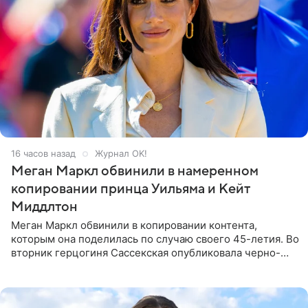
16 часов назад
Журнал OK!
Меган Маркл обвинили в намеренном
копировании принца Уильяма и Кейт
Миддлтон
Меган Маркл обвинили в копировании контента,
которым она поделилась по случаю своего 45-летия. Во
вторник герцогиня Сассекская опубликовала черно-
белую фотографию, на которой она прыгает в бассейн с
воздушными