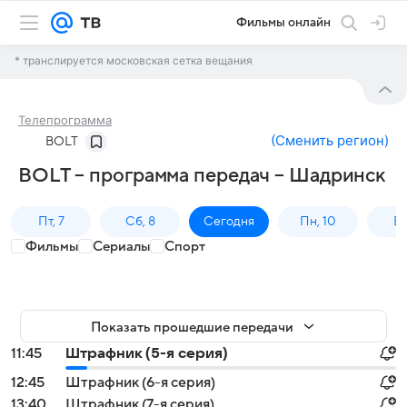
Фильмы онлайн
* транслируется московская сетка вещания
Телепрограмма
(
Сменить регион
)
BOLT
BOLT – программа передач – Шадринск
Пт, 7
Сб, 8
Сегодня
Пн, 10
Вт,
Фильмы
Сериалы
Спорт
Показать прошедшие передачи
11:45
Штрафник (5-я серия)
12:45
Штрафник (6-я серия)
13:40
Штрафник (7-я серия)