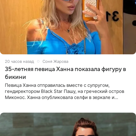
20 часов назад
Соня Жарова
35-летняя певица Ханна показала фигуру в
бикини
Певица Ханна отправилась вместе с супругом,
гендиректором Black Star Пашу, на греческий остров
Миконос. Ханна опубликовала селфи в зеркале и
призналась, что сейчас особенно довольна собой. По
словам певицы, она