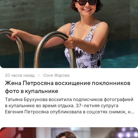
20 часов назад
Соня Жарова
Жена Петросяна восхищение поклонников
фото в купальнике
Татьяна Брухунова восхитила подписчиков фотографией
в купальнике во время отдыха. 37-летняя супруга
Евгения Петросяна опубликовала в соцсетях снимок, на
котором позирует у бассейна в белоснежном монокини
с