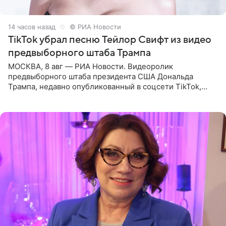
14 часов назад
© РИА Новости
TikTok убрал песню Тейлор Свифт из видео
предвыборного штаба Трампа
МОСКВА, 8 авг — РИА Новости. Видеоролик
предвыборного штаба президента США Дональда
Трампа, недавно опубликованный в соцсети TikTok,
остался без звуковой дорожки в виде песни August
(«Август») американской