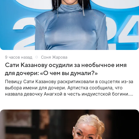
9 часов назад
Соня Жарова
Сати Казанову осудили за необычное имя
для дочери: «О чем вы думали?»
Певицу Сати Казанову раскритиковали в соцсетях из-за
выбора имени для дочери. Артистка сообщила, что
назвала девочку Анагхой в честь индуистской богини.
При этом исполнительница скрывала это имя от
поклонников