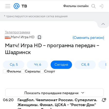
Фильмы онлайн
* транслируется московская сетка вещания
Телепрограмма
Матч! Игра HD
(
Сменить регион
)
Матч! Игра HD – программа передач –
Шадринск
Ср, 5
Чт, 6
Сегодня
Сб, 8
Вс
Фильмы
Сериалы
Спорт
Показать прошедшие передачи
06:20
Гандбол. Чемпионат России. Суперлига.
Женщины. Финал. ЦСКА - "Ростов-Дон"