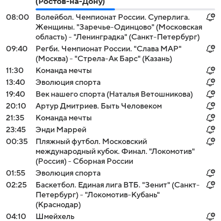
(Ростов-на-Дону)
08:00
Волейбол. Чемпионат России. Суперлига.
Женщины. "Заречье-Одинцово" (Московская
область) - "Ленинградка" (Санкт-Петербург)
09:40
Регби. Чемпионат России. "Слава МАР"
(Москва) - "Стрела-Ак Барс" (Казань)
11:30
Команда мечты
13:40
Эволюция спорта
19:40
Век нашего спорта (Наталья Ветошникова)
20:10
Артур Дмитриев. Быть Человеком
21:35
Команда мечты
23:45
Энди Маррей
00:35
Пляжный футбол. Московский
международный кубок. Финал. "Локомотив"
(Россия) - Сборная России
01:55
Эволюция спорта
02:25
Баскетбол. Единая лига ВТБ. "Зенит" (Санкт-
Петербург) - "Локомотив-Кубань"
(Краснодар)
04:10
Шмейхель