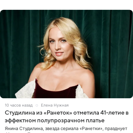
летняя знаменитость откровенно призналась, что не
считает свою дочь
10 часов назад
Елена Нужная
Студилина из «Ранеток» отметила 41-летие в
эффектном полупрозрачном платье
Янина Студилина, звезда сериала «Ранетки», празднует