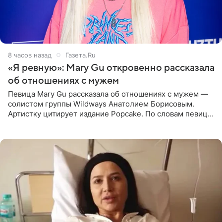
8 часов назад
Газета.Ru
«Я ревную»: Mary Gu откровенно рассказала
об отношениях с мужем
Певица Mary Gu рассказала об отношениях с мужем —
солистом группы Wildways Анатолием Борисовым.
Артистку цитирует издание Popcake. По словам певицы,
залог любви — это принять недостатки другого
человека. Также