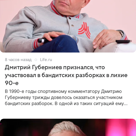
8 часов назад
Life.ru
Дмитрий Губерниев признался, что
участвовал в бандитских разборках в лихие
90-е
В 1990-е годы спортивному комментатору Дмитрию
Губерниеву трижды довелось оказаться участником
бандитских разборок. В одной из таких ситуаций ему
выдали тяжелый предмет и приказали вступить в драку,
однако он