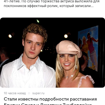
41-летие. По случаю торжества актриса выложила для
поклонников эффектный ролик, который записали
прошлой ночью. В кадре артистка предстала в
вечернем
10 часов назад
super.ru
Стали известны подробности расставания