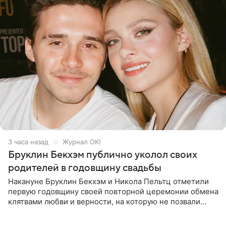
3 часа назад
Журнал OK!
Бруклин Бекхэм публично уколол своих
родителей в годовщину свадьбы
Накануне Бруклин Бекхэм и Никола Пельтц отметили
первую годовщину своей повторной церемонии обмена
клятвами любви и верности, на которую не позвали
никого из клана Бекхэм. По словам инсайдеров, пара
считает это