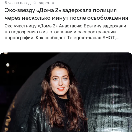
5 часов назад
super.ru
Экс‑звезду «Дома 2» задержала полиция
через несколько минут после освобождения
Экс‑участницу «Дома 2» Анастасию Брагину задержали
по подозрению в изготовлении и распространении
порнографии. Как сообщает Telegram-канал SHOT,
девушка может оказаться в СИЗО. Следствие
ходатайствует об