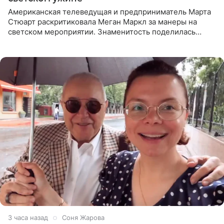
Американская телеведущая и предприниматель Марта
Стюарт раскритиковала Меган Маркл за манеры на
светском мероприятии. Знаменитость поделилась
деталями личной встречи с герцогиней Сассекской,
пишет PageSix. По
3 часа назад
Соня Жарова