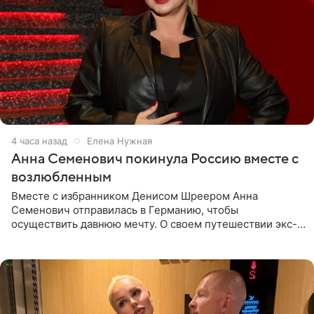
4 часа назад
Елена Нужная
Анна Семенович покинула Россию вместе с
возлюбленным
Вместе с избранником Денисом Шреером Анна
Семенович отправилась в Германию, чтобы
осуществить давнюю мечту. О своем путешествии экс-
солистка «Блестящих» рассказала поклонникам на
личной странице в социальной