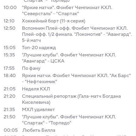
"Спартак" - "Торпедо"
10:00
"Яркие матчи". Фонбет Чемпионат КХЛ.
"Северсталь" - "Спартак"
12:10
Хоккейный борт (11-я серия)
12:50
Вспомним Плей-офф. Фонбет Чемпионат КХЛ.
Плей-офф. 1/2 финала. "Локомотив" - "Авангард".
5-й матч
15:05
Топ-20 надежд
15:35
"Лучшие клубы". Фонбет Чемпионат КХЛ.
"Авангард" - ЦСКА
17:55
По фану
18:40
Яркие матчи. Фонбет Чемпионат КХЛ. "Ак Барс"
- "Нефтехимик"
21:05
Неделя КХЛ
21:20
Специальный репортаж (Гала-матч Богдана
Киселевича)
21:35
МХЛ удивляет
21:50
"Лучшие клубы". Фонбет Чемпионат КХЛ.
"Спартак" - "Торпедо"
00:05
Любить Билла