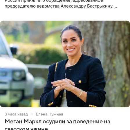
России принял его обращение, адресованное
председателю ведомства Александру Бастрыкину.
Бизнесмен опубликовал ответ Информационного
центра СК в личном блоге. В
3 часа назад
Елена Нужная
Меган Маркл осудили за поведение на
светском ужине