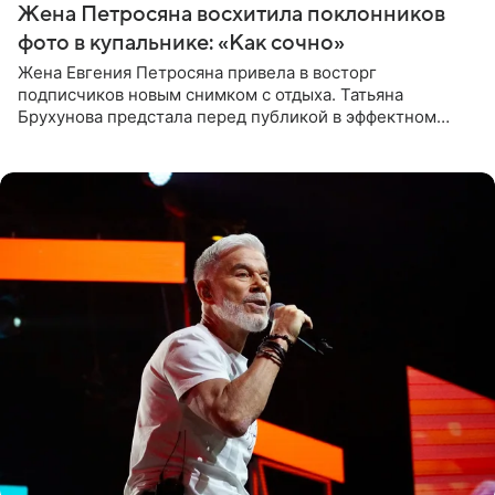
Жена Петросяна восхитила поклонников
фото в купальнике: «Как сочно»
Жена Евгения Петросяна привела в восторг
подписчиков новым снимком с отдыха. Татьяна
Брухунова предстала перед публикой в эффектном
черно-сиреневом монокини, позируя прямо в бассейне.
«Ох, как сочно», «Татьяна,