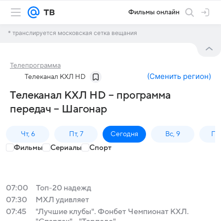
Фильмы онлайн
* транслируется московская сетка вещания
Телепрограмма
(
Сменить регион
)
Телеканал КХЛ HD
Телеканал КХЛ HD – программа
передач – Шагонар
Чт, 6
Пт, 7
Сегодня
Вс, 9
Пн,
Фильмы
Сериалы
Спорт
07:00
Топ-20 надежд
07:30
МХЛ удивляет
07:45
"Лучшие клубы". Фонбет Чемпионат КХЛ.