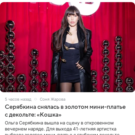
5 часов назад
Соня Жарова
Серябкина снялась в золотом мини-платье
с декольте: «Кошка»
Ольга Серябкина вышла на сцену в откровенном
вечернем наряде. Для выхода 41-летняя артистка
выбрала золотое мини-платье с глубоким декольте.