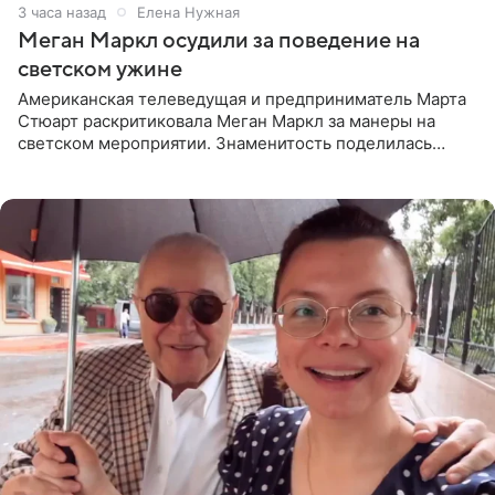
3 часа назад
Елена Нужная
Меган Маркл осудили за поведение на
светском ужине
Американская телеведущая и предприниматель Марта
Стюарт раскритиковала Меган Маркл за манеры на
светском мероприятии. Знаменитость поделилась
деталями личной встречи с герцогиней Сассекской,
пишет PageSix. По