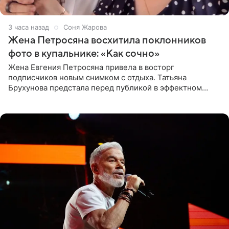
3 часа назад
Соня Жарова
Жена Петросяна восхитила поклонников
фото в купальнике: «Как сочно»
Жена Евгения Петросяна привела в восторг
подписчиков новым снимком с отдыха. Татьяна
Брухунова предстала перед публикой в эффектном
черно-сиреневом монокини, позируя прямо в бассейне.
«Ох, как сочно», «Татьяна,