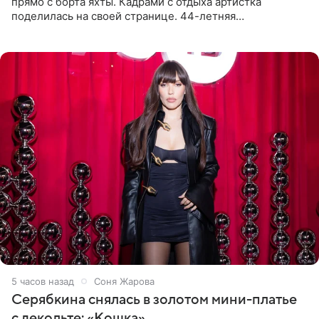
прямо с борта яхты. Кадрами с отдыха артистка
поделилась на своей странице. 44-летняя
знаменитость предстала перед поклонниками в ярком
розовом купальнике с
5 часов назад
Соня Жарова
Серябкина снялась в золотом мини-платье
с декольте: «Кошка»