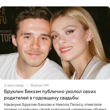
многого,
3 часа назад
Журнал OK!
Бруклин Бекхэм публично уколол своих
родителей в годовщину свадьбы
Накануне Бруклин Бекхэм и Никола Пельтц отметили
первую годовщину своей повторной церемонии обмена