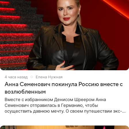
4 часа назад
Елена Нужная
Анна Семенович покинула Россию вместе с
возлюбленным
Вместе с избранником Денисом Шреером Анна
Семенович отправилась в Германию, чтобы
осуществить давнюю мечту. О своем путешествии экс-
солистка «Блестящих» рассказала поклонникам на
личной странице в социальной