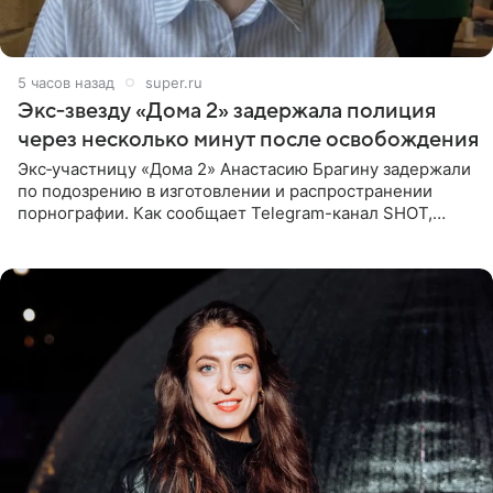
5 часов назад
super.ru
Экс‑звезду «Дома 2» задержала полиция
через несколько минут после освобождения
Экс‑участницу «Дома 2» Анастасию Брагину задержали
по подозрению в изготовлении и распространении
порнографии. Как сообщает Telegram-канал SHOT,
девушка может оказаться в СИЗО. Следствие
ходатайствует об