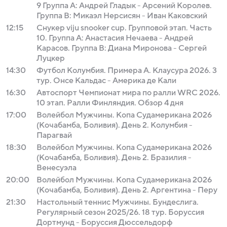
9 Группа A: Андрей Гладык - Арсений Королев.
Группа B: Микаэл Нерсисян - Иван Каковский
12:15
Снукер viju snooker cup. Групповой этап. Часть
10. Группа A: Анастасия Нечаева - Андрей
Карасов. Группа B: Диана Миронова - Сергей
Луцкер
14:30
Футбол Колумбия. Примера А. Клаусура 2026. 3
тур. Онсе Кальдас - Америка де Кали
16:30
Автоспорт Чемпионат мира по ралли WRC 2026.
10 этап. Ралли Финляндия. Обзор 4 дня
17:00
Волейбол Мужчины. Копа Судамерикана 2026
(Кочабамба, Боливия). День 2. Колумбия -
Парагвай
18:30
Волейбол Мужчины. Копа Судамерикана 2026
(Кочабамба, Боливия). День 2. Бразилия -
Венесуэла
20:00
Волейбол Мужчины. Копа Судамерикана 2026
(Кочабамба, Боливия). День 2. Аргентина - Перу
21:30
Настольный теннис Мужчины. Бундеслига.
Регулярный сезон 2025/26. 18 тур. Боруссия
Дортмунд - Боруссия Дюссельдорф