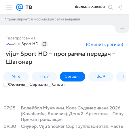
Фильмы онлайн
* транслируется московская сетка вещания
Телепрограмма
viju+ Sport HD
(
Сменить регион
)
viju+ Sport HD – программа передач –
Шагонар
Чт, 6
Пт, 7
Сегодня
Вс, 9
Пн,
Фильмы
Сериалы
Спорт
07:25
Волейбол Мужчины. Копа Судамерикана 2026
(Кочабамба, Боливия). День 2. Аргентина - Перу.
Прямая трансляция
09:30
Снукер. Viju Snooker Cup Групповой этап. Часть