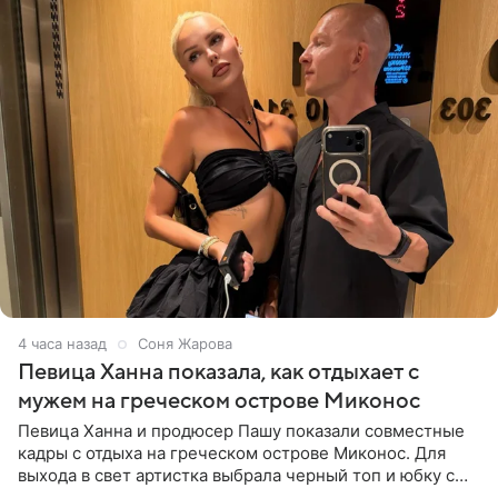
4 часа назад
Соня Жарова
Певица Ханна показала, как отдыхает с
мужем на греческом острове Миконос
Певица Ханна и продюсер Пашу показали совместные
кадры с отдыха на греческом острове Миконос. Для
выхода в свет артистка выбрала черный топ и юбку с
высоким разрезом. Дополнили образ босоножки в тон,