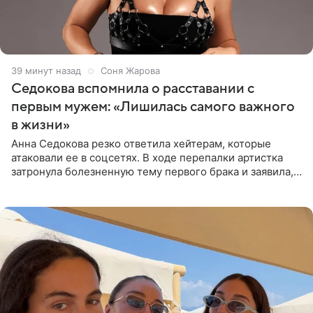
39 минут назад
Соня Жарова
Седокова вспомнила о расставании с
первым мужем: «Лишилась самого важного
в жизни»
Анна Седокова резко ответила хейтерам, которые
атаковали ее в соцсетях. В ходе перепалки артистка
затронула болезненную тему первого брака и заявила,
что чужие судьбы — не ее зона ответственности. От
Валентина