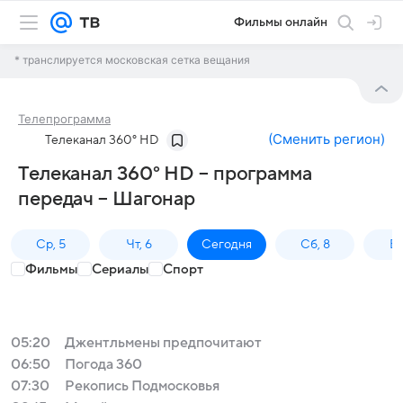
Фильмы онлайн
* транслируется московская сетка вещания
Телепрограмма
(
Сменить регион
)
Телеканал 360° HD
Телеканал 360° HD – программа
передач – Шагонар
Ср, 5
Чт, 6
Сегодня
Сб, 8
Вс
Фильмы
Сериалы
Спорт
05:20
Джентльмены предпочитают
06:50
Погода 360
07:30
Рекопись Подмосковья