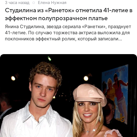
3 часа назад
Елена Нужная
Студилина из «Ранеток» отметила 41-летие в
эффектном полупрозрачном платье
Янина Студилина, звезда сериала «Ранетки», празднует
41-летие. По случаю торжества актриса выложила для
поклонников эффектный ролик, который записали
прошлой ночью. В кадре артистка предстала в
вечернем