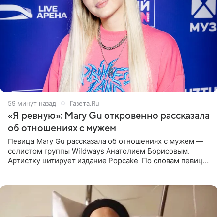
59 минут назад
Газета.Ru
«Я ревную»: Mary Gu откровенно рассказала
об отношениях с мужем
Певица Mary Gu рассказала об отношениях с мужем —
солистом группы Wildways Анатолием Борисовым.
Артистку цитирует издание Popcake. По словам певицы,
залог любви — это принять недостатки другого
человека. Также