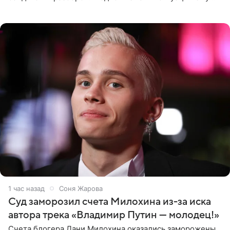
выдали тяжелый предмет и приказали вступить в драку,
однако он
1 час назад
Соня Жарова
Суд заморозил счета Милохина из-за иска
автора трека «Владимир Путин — молодец!»
Счета блогера Дани Милохина оказались заморожены