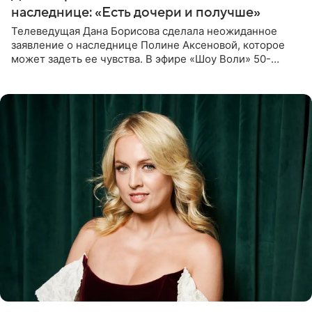
наследнице: «Есть дочери и получше»
Телеведущая Дана Борисова сделала неожиданное
заявление о наследнице Полине Аксеновой, которое
может задеть ее чувства. В эфире «Шоу Воли» 50-
летняя знаменитость откровенно призналась, что не
считает свою дочь