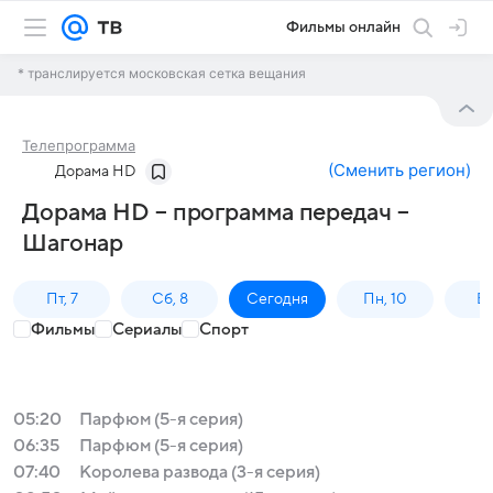
Фильмы онлайн
* транслируется московская сетка вещания
Телепрограмма
(
Сменить регион
)
Дорама HD
Дорама HD – программа передач –
Шагонар
Пт, 7
Сб, 8
Сегодня
Пн, 10
Вт,
Фильмы
Сериалы
Спорт
05:20
Парфюм (5-я серия)
06:35
Парфюм (5-я серия)
07:40
Королева развода (3-я серия)