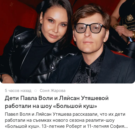
5 часов назад
Соня Жарова
Дети Павла Воли и Ляйсан Утяшевой
работали на шоу «Большой куш»
Павел Воля и Ляйсан Утяшева рассказали, что их дети
работали на съемках нового сезона реалити-шоу
«Большой куш». 13-летние Роберт и 11-летняя София
отправились вместе с родителями в Таиланд и успели