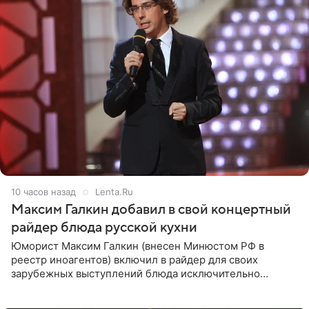
10 часов назад
Lenta.Ru
Максим Галкин добавил в свой концертный
райдер блюда русской кухни
Юморист Максим Галкин (внесен Минюстом РФ в
реестр иноагентов) включил в райдер для своих
зарубежных выступлений блюда исключительно
русской кухни. Об этом сообщает РИА Новости.
Согласно документу, в гримерную