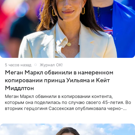
5 часов назад
Журнал OK!
Меган Маркл обвинили в намеренном
копировании принца Уильяма и Кейт
Миддлтон
Меган Маркл обвинили в копировании контента,
которым она поделилась по случаю своего 45-летия. Во
вторник герцогиня Сассекская опубликовала черно-
белую фотографию, на которой она прыгает в бассейн с
воздушными