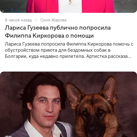
8 часов назад
Соня Жарова
Лариса Гузеева публично попросила
Филиппа Киркорова о помощи
Лариса Гузеева попросила Филиппа Киркорова помочь с
обустройством приюта для бездомных собак в
Болгарии, куда недавно прилетела. Артистка рассказала
о местных волонтерах, которые временно забирают
животных к