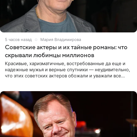
5 часов назад
Мария Владимирова
Советские актеры и их тайные романы: что
скрывали любимцы миллионов
Красивые, харизматичные, востребованные да еще и
надежные мужья и верные спутники — неудивительно,
что этих советских актеров обожали и уважали все
женщины большой страны, и наверняка не раз ставили
их в