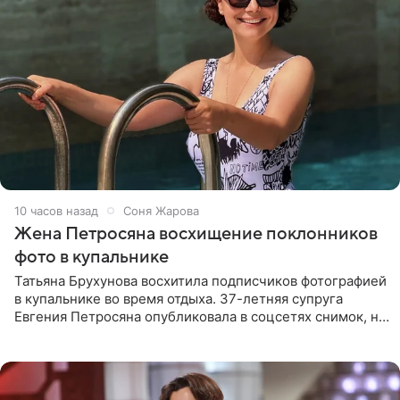
10 часов назад
Соня Жарова
Жена Петросяна восхищение поклонников
фото в купальнике
Татьяна Брухунова восхитила подписчиков фотографией
в купальнике во время отдыха. 37-летняя супруга
Евгения Петросяна опубликовала в соцсетях снимок, на
котором позирует у бассейна в белоснежном монокини
с