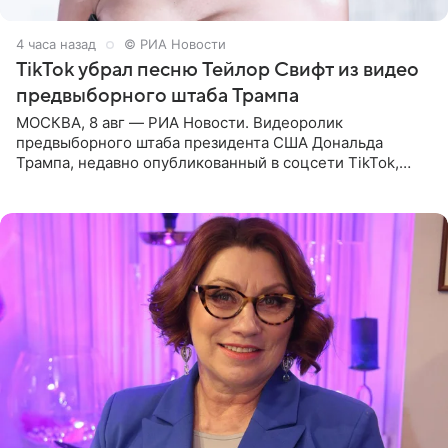
4 часа назад
© РИА Новости
TikTok убрал песню Тейлор Свифт из видео
предвыборного штаба Трампа
МОСКВА, 8 авг — РИА Новости. Видеоролик
предвыборного штаба президента США Дональда
Трампа, недавно опубликованный в соцсети TikTok,
остался без звуковой дорожки в виде песни August
(«Август») американской