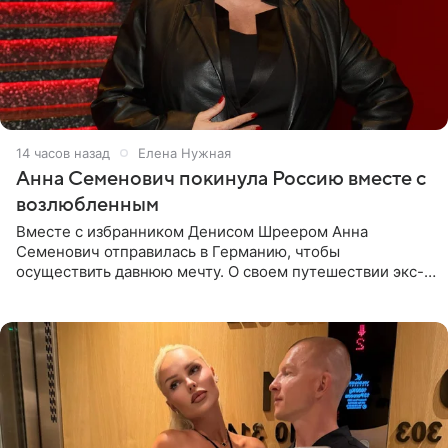
14 часов назад
Елена Нужная
Анна Семенович покинула Россию вместе с
возлюбленным
Вместе с избранником Денисом Шреером Анна
Семенович отправилась в Германию, чтобы
осуществить давнюю мечту. О своем путешествии экс-
солистка «Блестящих» рассказала поклонникам на
личной странице в социальной