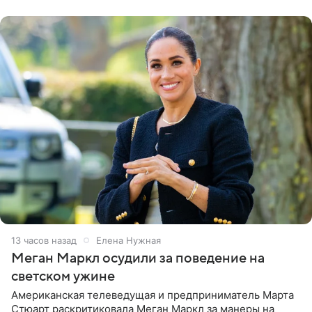
центра СК в личном блоге. В
13 часов назад
Елена Нужная
Меган Маркл осудили за поведение на
светском ужине
Американская телеведущая и предприниматель Марта
Стюарт раскритиковала Меган Маркл за манеры на