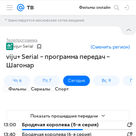
Фильмы онлайн
* транслируется московская сетка вещания
Телепрограмма
viju+ Serial
(
Сменить регион
)
viju+ Serial – программа передач –
Шагонар
Чт, 6
Пт, 7
Сегодня
Вс, 9
Пн,
Фильмы
Сериалы
Спорт
Показать прошедшие передачи
13:00
Бродячая королева (5-я серия)
13:40
Бродячая королева (6-я серия)