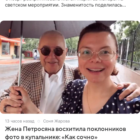
светском мероприятии. Знаменитость поделилась
деталями личной встречи с герцогиней Сассекской,
пишет PageSix. По
13 часов назад
Соня Жарова
Жена Петросяна восхитила поклонников
фото в купальнике: «Как сочно»