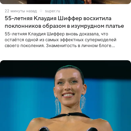
22 минуты назад
super.ru
55-летняя Клаудия Шиффер восхитила
поклонников образом в изумрудном платье
55-летняя Клаудия Шиффер вновь доказала, что
остаётся одной из самых эффектных супермоделей
своего поколения. Знаменитость в личном блоге
поделилась фотографиями с недавней свадьбы, где
появилась в роли гостьи,