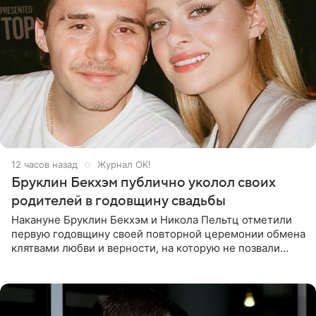
12 часов назад
Журнал OK!
Бруклин Бекхэм публично уколол своих
родителей в годовщину свадьбы
Накануне Бруклин Бекхэм и Никола Пельтц отметили
первую годовщину своей повторной церемонии обмена
клятвами любви и верности, на которую не позвали
никого из клана Бекхэм. По словам инсайдеров, пара
считает это