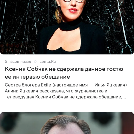
5 часов назад
Lenta.Ru
Ксения Собчак не сдержала данное гостю
ее интервью обещание
Сестра блогера Exile (настоящее имя — Илья Яцкевич)
Алина Яцкевич рассказала, что журналистка и
телеведущая Ксения Собчак не сдержала обещание,
которое дала ему во время интервью с ним. Об этом она
заявила в