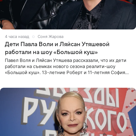
4 часа назад
Соня Жарова
Дети Павла Воли и Ляйсан Утяшевой
работали на шоу «Большой куш»
Павел Воля и Ляйсан Утяшева рассказали, что их дети
работали на съемках нового сезона реалити-шоу
«Большой куш». 13-летние Роберт и 11-летняя София
отправились вместе с родителями в Таиланд и успели
поработать