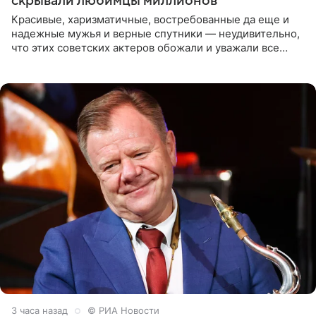
скрывали любимцы миллионов
Красивые, харизматичные, востребованные да еще и
надежные мужья и верные спутники — неудивительно,
что этих советских актеров обожали и уважали все
женщины большой страны, и наверняка не раз ставили
их в
3 часа назад
© РИА Новости