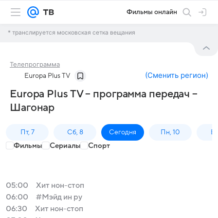
Фильмы онлайн
* транслируется московская сетка вещания
Телепрограмма
(
Сменить регион
)
Europa Plus TV
Europa Plus TV – программа передач –
Шагонар
Пт, 7
Сб, 8
Сегодня
Пн, 10
Вт,
Фильмы
Сериалы
Спорт
05:00
Хит нон-стоп
06:00
#Мэйд ин ру
06:30
Хит нон-стоп