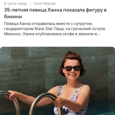
8 часов назад
Соня Жарова
35-летняя певица Ханна показала фигуру в
бикини
Певица Ханна отправилась вместе с супругом,
гендиректором Black Star Пашу, на греческий остров
Миконос. Ханна опубликовала селфи в зеркале и
призналась, что сейчас особенно довольна собой. По
словам певицы, она