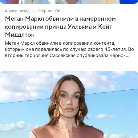
4 часа назад
Журнал OK!
Меган Маркл обвинили в намеренном
копировании принца Уильяма и Кейт
Миддлтон
Меган Маркл обвинили в копировании контента,
которым она поделилась по случаю своего 45-летия. Во
вторник герцогиня Сассекская опубликовала черно-
белую фотографию, на которой она прыгает в бассейн с
воздушными