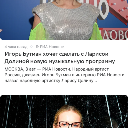
4 часа назад
© РИА Новости
Игорь Бутман хочет сделать с Ларисой
Долиной новую музыкальную программу
МОСКВА, 8 авг — РИА Новости. Народный артист
России, джазмен Игорь Бутман в интервью РИА Новости
назвал народную артистку Ларису Долину
великолепной певицей и рассказал о желании сделать с
ней новую совместную