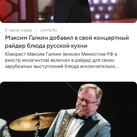
9 часов назад
Lenta.Ru
Максим Галкин добавил в свой концертный
райдер блюда русской кухни
Юморист Максим Галкин (внесен Минюстом РФ в
реестр иноагентов) включил в райдер для своих
зарубежных выступлений блюда исключительно
русской кухни. Об этом сообщает РИА Новости.
Согласно документу, в гримерную