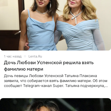
1 час назад
Lenta.Ru
Дочь Любови Успенской решила взять
фамилию матери
Дочь певицы Любови Успенской Татьяна Плаксина
заявила, что собирается взять фамилию матери. Об этом
сообщает Telegram-канал Super. Татьяна подчеркнула,
что приняла решение о смене фамилии, поскольку
именно от