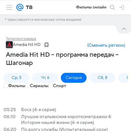
Фильмы онлайн
* транслируется московская сетка вещания
Телепрограмма
Amedia Hit HD
(
Сменить регион
)
Amedia Hit HD – программа передач –
Шагонар
Ср, 5
Чт, 6
Сегодня
Сб, 8
Вс
Фильмы
Сериалы
Спорт
05:25
Босх (4-я серия)
06:10
Лучшие итальянские короткометражки 4:
Истории нашей жизни (6-я серия)
06:20
По долгу службы (Испытательный срок)