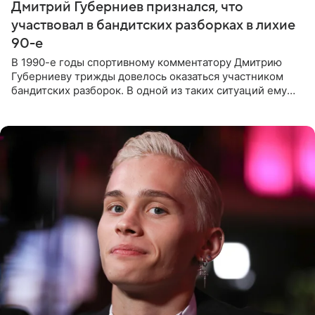
Дмитрий Губерниев признался, что
участвовал в бандитских разборках в лихие
90-е
В 1990-е годы спортивному комментатору Дмитрию
Губерниеву трижды довелось оказаться участником
бандитских разборок. В одной из таких ситуаций ему
выдали тяжелый предмет и приказали вступить в драку,
однако он