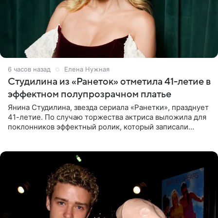
6 часов назад
Елена Нужная
Студилина из «Ранеток» отметила 41-летие в
эффектном полупрозрачном платье
Янина Студилина, звезда сериала «Ранетки», празднует
41-летие. По случаю торжества актриса выложила для
поклонников эффектный ролик, который записали
прошлой ночью. В кадре артистка предстала в
вечернем