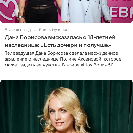
5 часов назад
Елена Нужная
Дана Борисова высказалась о 18-летней
наследнице: «Есть дочери и получше»
Телеведущая Дана Борисова сделала неожиданное
заявление о наследнице Полине Аксеновой, которое
может задеть ее чувства. В эфире «Шоу Воли» 50-
летняя знаменитость откровенно призналась, что не
считает свою дочь