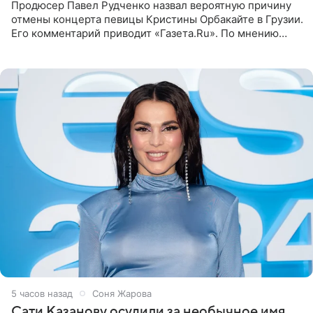
Продюсер Павел Рудченко назвал вероятную причину
отмены концерта певицы Кристины Орбакайте в Грузии.
Его комментарий приводит «Газета.Ru». По мнению
медиаменеджера, на решение администрации Батума
могли
5 часов назад
Соня Жарова
Сати Казанову осудили за необычное имя