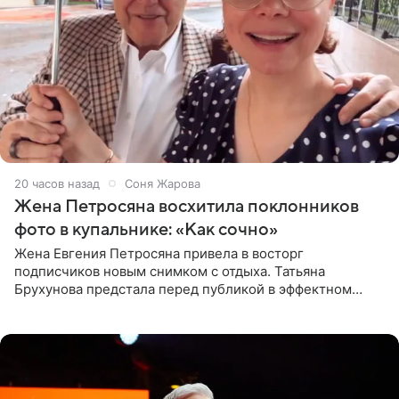
20 часов назад
Соня Жарова
Жена Петросяна восхитила поклонников
фото в купальнике: «Как сочно»
Жена Евгения Петросяна привела в восторг
подписчиков новым снимком с отдыха. Татьяна
Брухунова предстала перед публикой в эффектном
черно-сиреневом монокини, позируя прямо в бассейне.
«Ох, как сочно», «Татьяна,