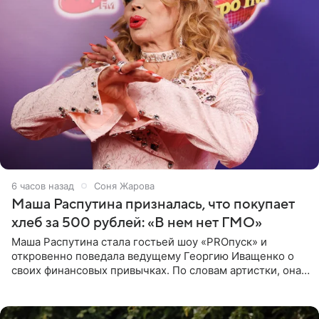
6 часов назад
Соня Жарова
Маша Распутина призналась, что покупает
хлеб за 500 рублей: «В нем нет ГМО»
Маша Распутина стала гостьей шоу «PROпуск» и
откровенно поведала ведущему Георгию Иващенко о
своих финансовых привычках. По словам артистки, она
давно перестала следить за тратами и может позволить
себе жить,