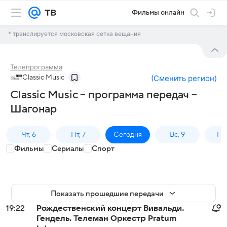
Фильмы онлайн
* транслируется московская сетка вещания
Телепрограмма
Classic Music
(
Сменить регион
)
Classic Music – программа передач –
Шагонар
Чт, 6
Пт, 7
Сегодня
Вс, 9
Пн,
Фильмы
Сериалы
Спорт
Показать прошедшие передачи
19:22
Рождественский концерт Вивальди.
Гендель. Телеман Оркестр Pratum