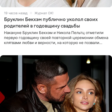
19 часов назад
Журнал OK!
Бруклин Бекхэм публично уколол своих
родителей в годовщину свадьбы
Накануне Бруклин Бекхэм и Никола Пельтц отметили
первую годовщину своей повторной церемонии обмена
клятвами любви и верности, на которую не позвали
никого из клана Бекхэм. По словам инсайдеров, пара
считает это