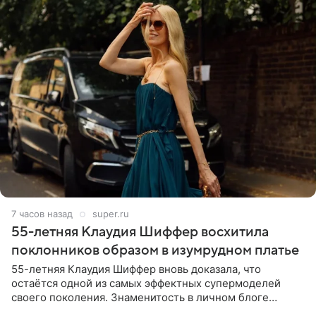
7 часов назад
super.ru
55-летняя Клаудия Шиффер восхитила
поклонников образом в изумрудном платье
55-летняя Клаудия Шиффер вновь доказала, что
остаётся одной из самых эффектных супермоделей
своего поколения. Знаменитость в личном блоге
поделилась фотографиями с недавней свадьбы, где