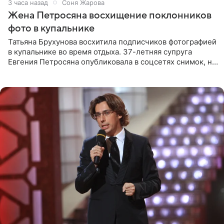
3 часа назад
Соня Жарова
Жена Петросяна восхищение поклонников
фото в купальнике
Татьяна Брухунова восхитила подписчиков фотографией
в купальнике во время отдыха. 37-летняя супруга
Евгения Петросяна опубликовала в соцсетях снимок, на
котором позирует у бассейна в белоснежном монокини
с