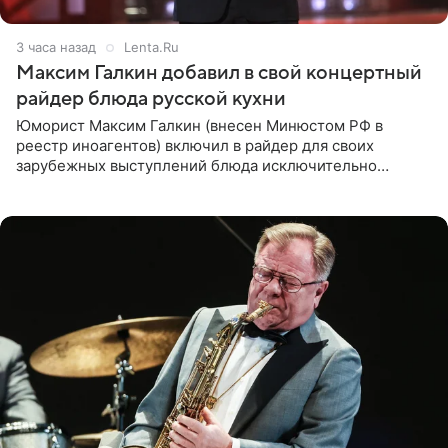
3 часа назад
Lenta.Ru
Максим Галкин добавил в свой концертный
райдер блюда русской кухни
Юморист Максим Галкин (внесен Минюстом РФ в
реестр иноагентов) включил в райдер для своих
зарубежных выступлений блюда исключительно
русской кухни. Об этом сообщает РИА Новости.
Согласно документу, в гримерную