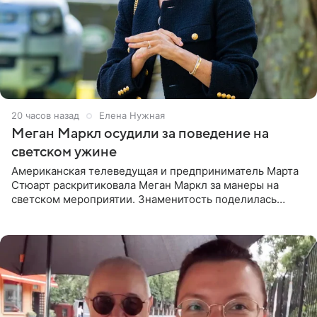
20 часов назад
Елена Нужная
Меган Маркл осудили за поведение на
светском ужине
Американская телеведущая и предприниматель Марта
Стюарт раскритиковала Меган Маркл за манеры на
светском мероприятии. Знаменитость поделилась
деталями личной встречи с герцогиней Сассекской,
пишет PageSix. По