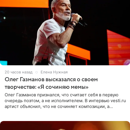
20 часов назад
Елена Нужная
Олег Газманов высказался о своем
творчестве: «Я сочиняю мемы»
Олег Газманов признался, что считает себя в первую
очередь поэтом, а не исполнителем. В интервью vesti.ru
артист объяснил, что не сочиняет композиции, а
позволяет им появляться через себя. По словам
музыканта,