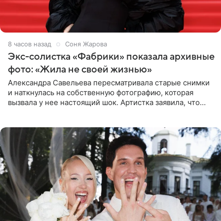
8 часов назад
Соня Жарова
Экс-солистка «Фабрики» показала архивные
фото: «Жила не своей жизнью»
Александра Савельева пересматривала старые снимки
и наткнулась на собственную фотографию, которая
вызвала у нее настоящий шок. Артистка заявила, что
пропасть между ее прошлым и нынешним обликом
огромна. При