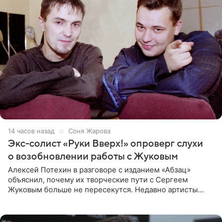
14 часов назад
Соня Жарова
Экс-солист «Руки Вверх!» опроверг слухи
о возобновлении работы с Жуковым
Алексей Потехин в разговоре с изданием «Абзац»
объяснил, почему их творческие пути с Сергеем
Жуковым больше не пересекутся. Недавно артисты
воссоединились на большом концерте «30 нам уже!»,
который прошел в