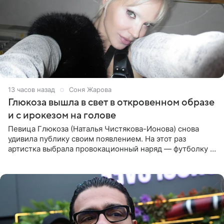
13 часов назад
Соня Жарова
Глюкоза вышла в свет в откровенном образе
и с ирокезом на голове
Певица Глюкоза (Наталья Чистякова-Ионова) снова
удивила публику своим появлением. На этот раз
артистка выбрала провокационный наряд — футболку с
принтом, имитирующим полуобнаженную грудь. Свой
образ Глюкоза