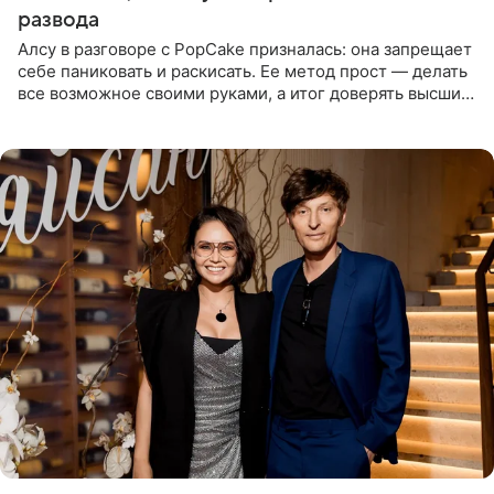
развода
Алсу в разговоре с PopCake призналась: она запрещает
себе паниковать и раскисать. Ее метод прост — делать
все возможное своими руками, а итог доверять высшим
силам. Певица утверждает, что истерики и потеря