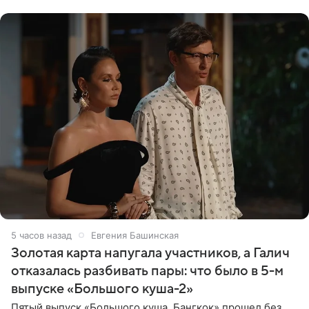
5 часов назад
Евгения Башинская
Золотая карта напугала участников, а Галич
отказалась разбивать пары: что было в 5-м
выпуске «Большого куша-2»
Пятый выпуск «Большого куша. Бангкок» прошел без