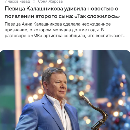
7 часов назад
Соня Жарова
Певица Калашникова удивила новостью о
появлении второго сына: «Так сложилось»
Певица Анна Калашникова сделала неожиданное
признание, о котором молчала долгие годы. В
разговоре с «МК» артистка сообщила, что воспитывает
не одного, а сразу двух сыновей. «На самом деле я
всегда мечтала, что