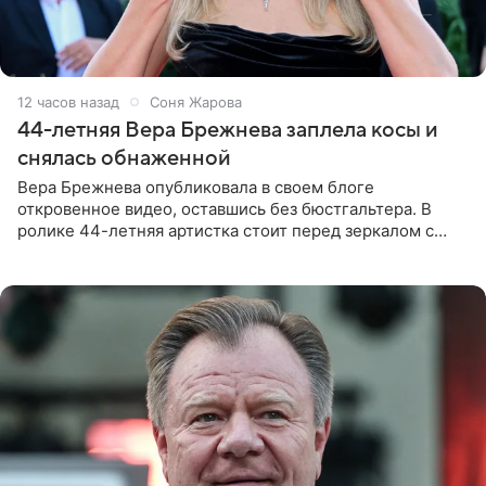
12 часов назад
Соня Жарова
44-летняя Вера Брежнева заплела косы и
снялась обнаженной
Вера Брежнева опубликовала в своем блоге
откровенное видео, оставшись без бюстгальтера. В
ролике 44-летняя артистка стоит перед зеркалом с
обнаженной грудью. Волосы певица собрала в косы и
надела головной убор.