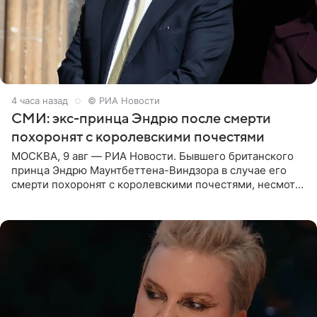
4 часа назад
© РИА Новости
СМИ: экс-принца Эндрю после смерти
похоронят с королевскими почестями
МОСКВА, 9 авг — РИА Новости. Бывшего британского
принца Эндрю Маунтбеттена-Виндзора в случае его
смерти похоронят с королевскими почестями, несмотря
на лишение всех титулов, сообщает Daily Mail со
ссылкой на