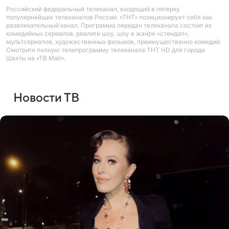
Российский федеральный телеканал, входящий в пятерку
популярнейших телеканалов России. «ТНТ» позиционирует себя как
развлекательный канал. Программа передач телеканала состоит из
комедийных сериалов, реалити шоу, шоу в жанре «стендап»,
мультсериалов, художественных фильмов, преимущественно комедий.
Смотрите полную телепрограмму телеканала ТНТ HD для города
Шахты на «ТВ Mail».
Новости ТВ