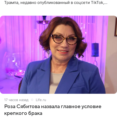
Трампа, недавно опубликованный в соцсети TikTok,
остался без звуковой дорожки в виде песни August
(«Август») американской
17 часов назад
Life.ru
Роза Сябитова назвала главное условие
крепкого брака