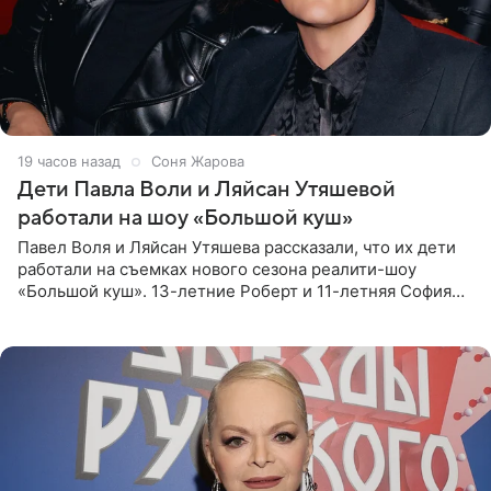
19 часов назад
Соня Жарова
Дети Павла Воли и Ляйсан Утяшевой
работали на шоу «Большой куш»
Павел Воля и Ляйсан Утяшева рассказали, что их дети
работали на съемках нового сезона реалити-шоу
«Большой куш». 13-летние Роберт и 11-летняя София
отправились вместе с родителями в Таиланд и успели
поработать