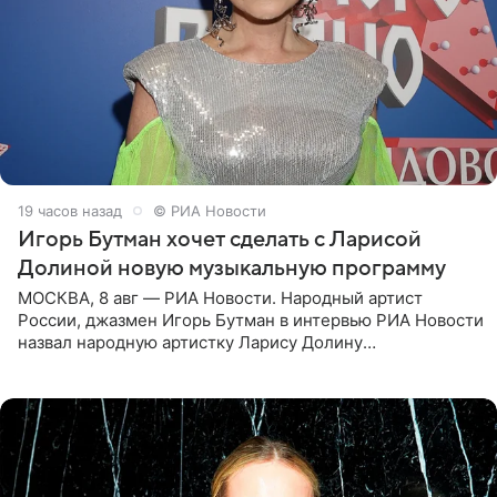
19 часов назад
© РИА Новости
Игорь Бутман хочет сделать с Ларисой
Долиной новую музыкальную программу
МОСКВА, 8 авг — РИА Новости. Народный артист
России, джазмен Игорь Бутман в интервью РИА Новости
назвал народную артистку Ларису Долину
великолепной певицей и рассказал о желании сделать с
ней новую совместную