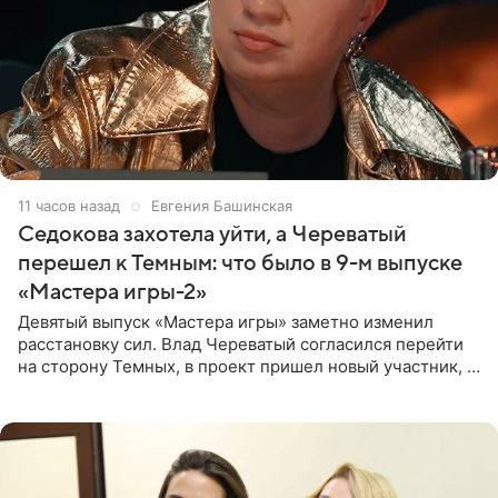
11 часов назад
Евгения Башинская
Седокова захотела уйти, а Череватый
перешел к Темным: что было в 9-м выпуске
«Мастера игры-2»
Девятый выпуск «Мастера игры» заметно изменил
расстановку сил. Влад Череватый согласился перейти
на сторону Темных, в проект пришел новый участник, а
Курбан Омаров и Анна Седокова оказались под таким
давлением.