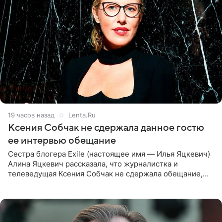
19 часов назад
Lenta.Ru
Ксения Собчак не сдержала данное гостю
ее интервью обещание
Сестра блогера Exile (настоящее имя — Илья Яцкевич)
Алина Яцкевич рассказала, что журналистка и
телеведущая Ксения Собчак не сдержала обещание,
которое дала ему во время интервью с ним. Об этом она
заявила в