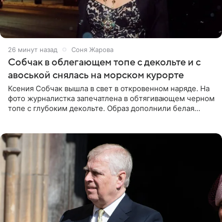
26 минут назад
Соня Жарова
Собчак в облегающем топе с декольте и с
авоськой снялась на морском курорте
Ксения Собчак вышла в свет в откровенном наряде. На
фото журналистка запечатлена в обтягивающем черном
топе с глубоким декольте. Образ дополнили белая
юбка-миди, вьетнамки на платформе и соломенная
шляпа.