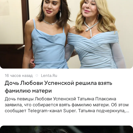
16 часов назад
Lenta.Ru
Дочь Любови Успенской решила взять
фамилию матери
Дочь певицы Любови Успенской Татьяна Плаксина
заявила, что собирается взять фамилию матери. Об этом
сообщает Telegram-канал Super. Татьяна подчеркнула,
что приняла решение о смене фамилии, поскольку
именно от