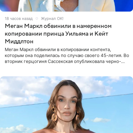
18 часов назад
Журнал OK!
Меган Маркл обвинили в намеренном
копировании принца Уильяма и Кейт
Миддлтон
Меган Маркл обвинили в копировании контента,
которым она поделилась по случаю своего 45-летия. Во
вторник герцогиня Сассекская опубликовала черно-
белую фотографию, на которой она прыгает в бассейн с
воздушными