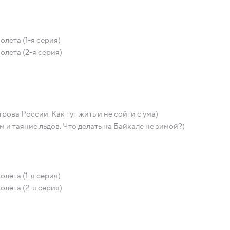
лета (1-я серия)
лета (2-я серия)
ва России. Как тут жить и не сойти с ума)
 и таяние льдов. Что делать на Байкале не зимой?)
лета (1-я серия)
лета (2-я серия)