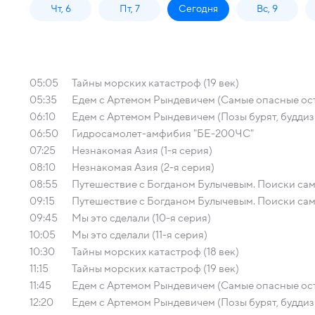
Чт, 6
Пт, 7
Сегодня
Вс, 9
05:05
Тайны морских катастроф (19 век)
05:35
Едем с Артемом Рындевичем (Самые опасные остро
06:10
Едем с Артемом Рындевичем (Позы бурят, буддизм
06:50
Гидросамолет-амфибия "БЕ-200ЧС"
07:25
Незнакомая Азия (1-я серия)
08:10
Незнакомая Азия (2-я серия)
08:55
Путешествие с Богданом Булычевым. Поиски само
09:15
Путешествие с Богданом Булычевым. Поиски само
09:45
Мы это сделали (10-я серия)
10:05
Мы это сделали (11-я серия)
10:30
Тайны морских катастроф (18 век)
11:15
Тайны морских катастроф (19 век)
11:45
Едем с Артемом Рындевичем (Самые опасные остро
12:20
Едем с Артемом Рындевичем (Позы бурят, буддизм