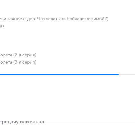
 и таяние льдов. Что делать на Байкале не зимой?)
а)
лета (2-я серия)
лета (3-я серия)