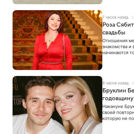
несколько дне
7 часов назад
Роза Сябит
свадьбы
Отношения ме
знакомства и 
начинаются то
многого,
8 часов назад
Бруклин Бе
годовщину
Накануне Бру
своей повтор
которую не по
считает это