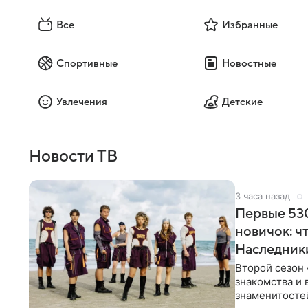
Все
Избранные
Спортивные
Новостные
Увлечения
Детские
Новости ТВ
3 часа назад
Первые 530
новичок: ч
Наследник
Второй сезон 
знакомства и 
знаменитостей