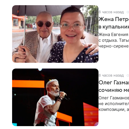
8 часов назад
Жена Петр
в купальни
Жена Евгения
с отдыха. Тат
черно-сиренев
«Татьяна,
8 часов назад
Олег Газма
сочиняю м
Олег Газманов
не исполнител
композиции, а
музыканта,