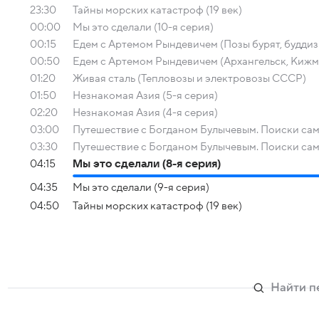
23:30
Тайны морских катастроф (19 век)
00:00
Мы это сделали (10-я серия)
00:15
Едем с Артемом Рындевичем (Позы бурят, буддизм
00:50
Едем с Артемом Рындевичем (Архангельск, Кижм
01:20
Живая сталь (Тепловозы и электровозы СССР)
01:50
Незнакомая Азия (5-я серия)
02:20
Незнакомая Азия (4-я серия)
03:00
Путешествие с Богданом Булычевым. Поиски само
03:30
Путешествие с Богданом Булычевым. Поиски само
04:15
Мы это сделали (8-я серия)
04:35
Мы это сделали (9-я серия)
04:50
Тайны морских катастроф (19 век)