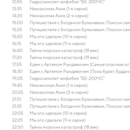
12:55
Гидросамолет-амфибия "БЕ-200ЧС"
13:35
Незнакомая Азия (1-я серия)
14:20
Незнакомая Азия (2-я серия)
15:00
Путешествие с Богданом Булычевым. Поиски само
15:25
Путешествие с Богданом Булычевым. Поиски само
15:55
Мы это сделали (10-я серия)
16:15
Мы это сделали (11-я серия)
16:40
Тайны морских катастроф (18 век)
17:20
Тайны морских катастроф (19 век)
17:55
Едем с Артемом Рындевичем (Самые опасные остро
18:30
Едем с Артемом Рындевичем (Позы бурят, буддизм
19:05
Гидросамолет-амфибия "БЕ-200ЧС"
19:45
Незнакомая Азия (1-я серия)
20:25
Незнакомая Азия (2-я серия)
21:10
Путешествие с Богданом Булычевым. Поиски само
21:35
Путешествие с Богданом Булычевым. Поиски само
22:05
Мы это сделали (10-я серия)
22:25
Мы это сделали (11-я серия)
22:50
Тайны морских катастроф (18 век)