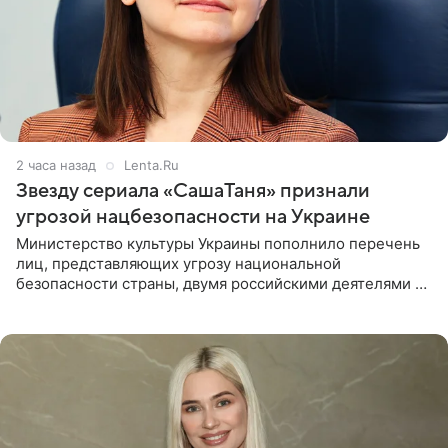
2 часа назад
Lenta.Ru
Звезду сериала «СашаТаня» признали
угрозой нацбезопасности на Украине
Министерство культуры Украины пополнило перечень
лиц, представляющих угрозу национальной
безопасности страны, двумя российскими деятелями —
в список включены актриса Валентина Рубцова,
известная зрителям по