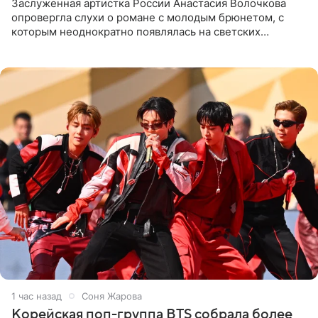
Заслуженная артистка России Анастасия Волочкова
опровергла слухи о романе с молодым брюнетом, с
которым неоднократно появлялась на светских
мероприятиях. Балерина заявила, что их связывают
исключительно близкие
1 час назад
Соня Жарова
Корейская поп-группа BTS собрала более