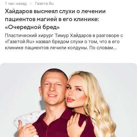
1 час назад
Газета.Ru
Хайдаров высмеял слухи о лечении
пациентов магией в его клинике:
«Очередной бред»
Пластический хирург Тимур Хайдаров в разговоре с
«Газетой.Ru» назвал бредом слухи о том, что в его
клинике пациентов лечили колдуны. По словам
звездного врача, он не понимает, кому нужно
распускать сплетни о