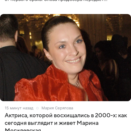
«СтарХит». Пригожин признался, что не лезет в дела
взрослых детей, и
15 минут назад
Мария Серяпова
Актриса, которой восхищались в 2000-х: как
сегодня выглядит и живет Марина
Могилевская