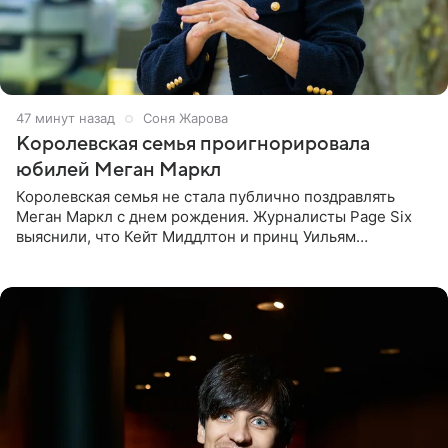
47 минут назад
Соня Жарова
Королевская семья проигнорировала
юбилей Меган Маркл
Королевская семья не стала публично поздравлять
Меган Маркл с днем рождения. Журналисты Page Six
выяснили, что Кейт Миддлтон и принц Уильям
проигнорировали эту дату в своих соцсетях. По словам
экспертов,