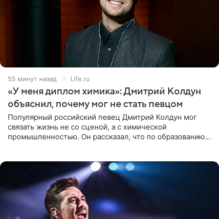
55 минут назад
Life.ru
«У меня диплом химика»: Дмитрий Колдун
объяснил, почему мог не стать певцом
Популярный российский певец Дмитрий Колдун мог
связать жизнь не со сценой, а с химической
промышленностью. Он рассказал, что по образованию
является специалистом по полимерным материалам и
до начала музыкальной