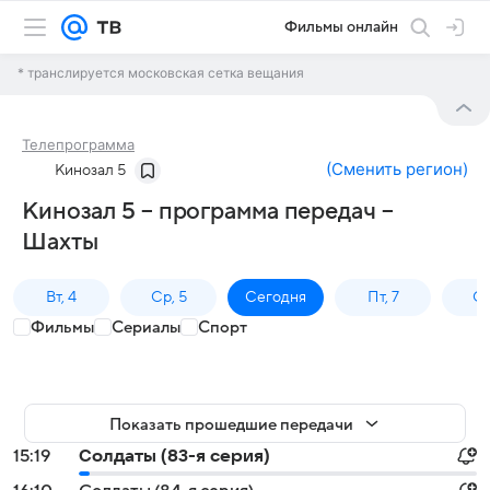
Фильмы онлайн
* транслируется московская сетка вещания
Телепрограмма
(
Сменить регион
)
Кинозал 5
Кинозал 5 – программа передач –
Шахты
Вт, 4
Ср, 5
Сегодня
Пт, 7
Сб
Фильмы
Сериалы
Спорт
Показать прошедшие передачи
15:19
Солдаты (83-я серия)