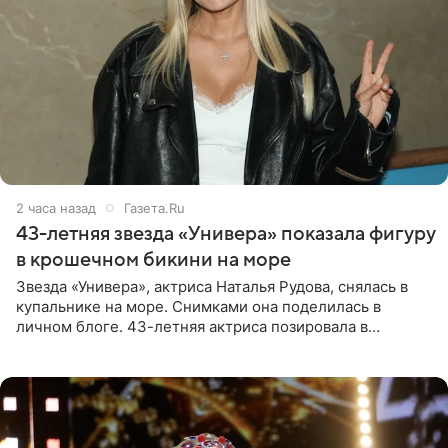
2 часа назад
Газета.Ru
43-летняя звезда «Универа» показала фигуру
в крошечном бикини на море
Звезда «Универа», актриса Наталья Рудова, снялась в
купальнике на море. Снимками она поделилась в
личном блоге. 43-летняя актриса позировала в
бордовом крошечном бикини с золотыми деталями.
Волосы Рудова