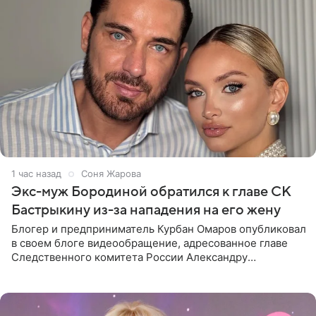
1 час назад
Соня Жарова
Экс-муж Бородиной обратился к главе СК
Бастрыкину из-за нападения на его жену
Блогер и предприниматель Курбан Омаров опубликовал
в своем блоге видеообращение, адресованное главе
Следственного комитета России Александру
Бастрыкину. Бизнесмен рассказал, что 1 августа в
центре Москвы трое