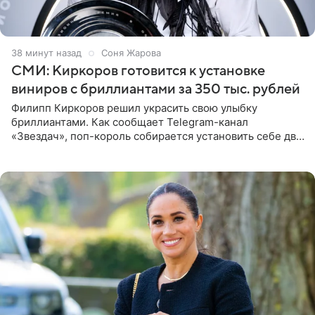
38 минут назад
Соня Жарова
СМИ: Киркоров готовится к установке
виниров с бриллиантами за 350 тыс. рублей
Филипп Киркоров решил украсить свою улыбку
бриллиантами. Как сообщает Telegram-канал
«Звездач», поп-король собирается установить себе два
винира с драгоценной огранкой. Сумма, которую артист
готов выложить за