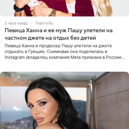
2 часа назад
Газета.Ru
Певица Ханна и ее муж Пашу улетели на
частном джете на отдых без детей
Певица Ханна и продюсер Пашу улетели на джете
отдыхать в Грецию. Снимками она поделилась в
Instagram (владелец компания Meta признана в России
экстремистской и запрещена). Ханна и Пашу показали
серию снимков,