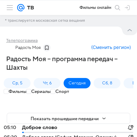
Фильмы онлайн
* транслируется московская сетка вещания
Телепрограмма
(
Сменить регион
)
Радость Моя
Радость Моя – программа передач –
Шахты
Ср, 5
Чт, 6
Сегодня
Сб, 8
Вс
Фильмы
Сериалы
Спорт
Показать прошедшие передачи
05:10
Доброе слово