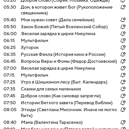
05:20
Доброе слово (София. Мозаика. Одежды)
05:30
Дом, в котором живет Бог (Рукоположение
священника)
05:40
Мне нужен совет (Дела семейные)
05:50
Закон Божий (Пятый Вселенский Собор)
06:00
Веселая зарядка в цирке Никулина
06:15
Мультфильм
06:25
Хуторок
06:35
Русская Фекла (История кино в России)
06:45
Вопросы Веры и Фомы (Федор Достоевский)
07:00
Веселая зарядка в цирке Никулина
07:15
Мультфильм
07:25
Утро в Шишкином лесу (Быт. Календарь)
07:35
Сказки для самых маленьких
07:45
Доброе слово (Как самовар запрягли)
07:50
Истории Ветхого завета (Перевод Библии)
08:05
Этюды (Светлана Мисочник. Иначе не могло
быть)
08:40
Мама (Валентина Тарасенко)