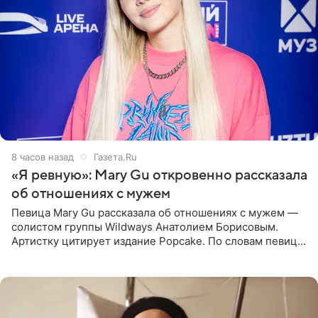
8 часов назад
Газета.Ru
«Я ревную»: Mary Gu откровенно рассказала
об отношениях с мужем
Певица Mary Gu рассказала об отношениях с мужем —
солистом группы Wildways Анатолием Борисовым.
Артистку цитирует издание Popcake. По словам певицы,
залог любви — это принять недостатки другого
человека. Также