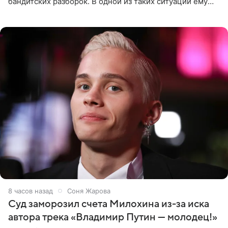
бандитских разборок. В одной из таких ситуаций ему
выдали тяжелый предмет и приказали вступить в драку,
однако он
8 часов назад
Соня Жарова
Суд заморозил счета Милохина из-за иска
автора трека «Владимир Путин — молодец!»