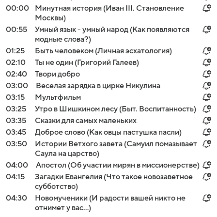
00:00
Минутная история (Иван III. Становление
Москвы)
00:55
Умный язык - умный народ (Как появляются
модные слова?)
01:25
Быть человеком (Личная эсхатология)
02:10
Ты не один (Григорий Галеев)
02:40
Твори добро
03:00
Веселая зарядка в цирке Никулина
03:15
Мультфильм
03:25
Утро в Шишкином лесу (Быт. Воспитанность)
03:35
Сказки для самых маленьких
03:45
Доброе слово (Как овцы пастушка пасли)
03:50
Истории Ветхого завета (Самуил помазывает
Саула на царство)
04:00
Апостол (Об участии мирян в миссионерстве)
04:15
Загадки Евангелия (Что такое новозаветное
субботство)
04:30
Новомученики (И радости вашей никто не
отнимет у вас...)