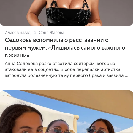
7 часов назад
Соня Жарова
Седокова вспомнила о расставании с
первым мужем: «Лишилась самого важного
в жизни»
Анна Седокова резко ответила хейтерам, которые
атаковали ее в соцсетях. В ходе перепалки артистка
затронула болезненную тему первого брака и заявила,
что чужие судьбы — не ее зона ответственности. От
Валентина