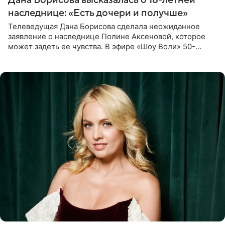
наследнице: «Есть дочери и получше»
Телеведущая Дана Борисова сделала неожиданное
заявление о наследнице Полине Аксеновой, которое
может задеть ее чувства. В эфире «Шоу Воли» 50-
летняя знаменитость откровенно призналась, что не
считает свою дочь