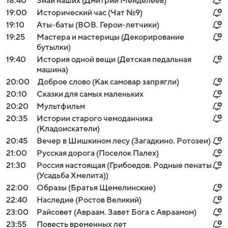
18:40
Знай наших (Дмитрий Менделеев)
19:00
Исторический час (Чат №9)
19:10
Аты-баты (ВОВ. Герои-летчики)
19:25
Мастера и мастерицы (Декорирование
бутылки)
19:40
История одной вещи (Детская педальная
машина)
20:00
Доброе слово (Как самовар запрягли)
20:10
Сказки для самых маленьких
20:20
Мультфильм
20:35
Истории старого чемоданчика
(Кладоискатели)
20:45
Вечер в Шишкином лесу (Загадкино. Ротозеи)
21:00
Русская дорога (Поселок Палех)
21:30
Россия настоящая (Грибоедов. Родные пенаты
(Усадьба Хмелита))
22:00
Образы (Братья Щемелинские)
22:40
Наследие (Ростов Великий)
23:00
Райсовет (Авраам. Завет Бога с Авраамом)
23:55
Повесть временных лет