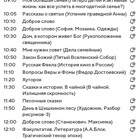
09:10
Моя большая семья (Пятеро детей и активная
жизнь: как все успеть в многодетной семье?)
10:05
Рассказы о святых (Успение праведной Анны)
10:10
Доброе слово
10:20
Доброе слово (София. Мозаика. Одежды)
10:30
Дом, в котором живет Бог (Рукоположение
священника)
10:40
Мне нужен совет (Дела семейные)
10:50
Закон Божий (Пятый Вселенский Собор)
11:00
Русская Фекла (История кино в России)
11:10
Вопросы Веры и Фомы (Федор Достоевский)
11:20
Хуторок
11:30
Сказки и истории. В чайной (В чайной.
Излишняя скромность)
11:40
Песочные сказки
11:50
День в Шишкином лесу (Художник. Разбор
рисунков-3)
12:00
Доброе слово (Станюкович. Максимка)
12:10
Факультатив. Литература (А.А.Блок.
Трагический тенор эпохи)