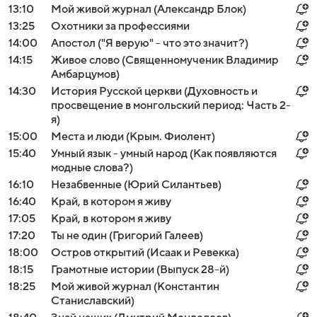
13:10
Мой живой журнал (Александр Блок)
13:25
Охотники за профессиями
14:00
Апостол ("Я верую" - что это значит?)
14:15
Живое слово (Священномученик Владимир
Амбарцумов)
14:30
История Русской церкви (Духовность и
просвещение в монгольский период: Часть 2-
я)
15:00
Места и люди (Крым. Фиолент)
15:40
Умный язык - умный народ (Как появляются
модные слова?)
16:10
Незабвенные (Юрий Силантьев)
16:40
Край, в котором я живу
17:05
Край, в котором я живу
17:20
Ты не один (Григорий Галеев)
18:00
Остров открытий (Исаак и Ревекка)
18:15
Грамотные истории (Выпуск 28-й)
18:25
Мой живой журнал (Константин
Станиславский)