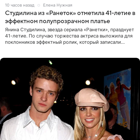
10 часов назад
Елена Нужная
Студилина из «Ранеток» отметила 41-летие в
эффектном полупрозрачном платье
Янина Студилина, звезда сериала «Ранетки», празднует
41-летие. По случаю торжества актриса выложила для
поклонников эффектный ролик, который записали
прошлой ночью. В кадре артистка предстала в
вечернем