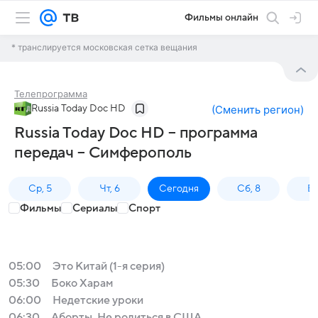
Фильмы онлайн
* транслируется московская сетка вещания
Телепрограмма
Russia Today Doc HD
(
Сменить регион
)
Russia Today Doc HD – программа
передач – Симферополь
Ср, 5
Чт, 6
Сегодня
Сб, 8
Вс
Фильмы
Сериалы
Спорт
05:00
Это Китай (1-я серия)
05:30
Боко Харам
06:00
Недетские уроки
06:30
Аборты. Не родиться в США