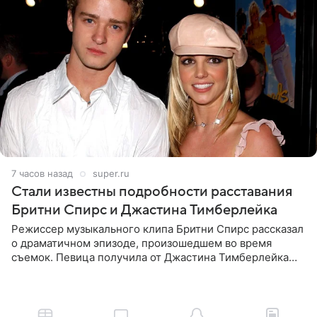
7 часов назад
super.ru
Стали известны подробности расставания
Бритни Спирс и Джастина Тимберлейка
Режиссер музыкального клипа Бритни Спирс рассказал
о драматичном эпизоде, произошедшем во время
съемок. Певица получила от Джастина Тимберлейка
сообщение о расставании прямо на площадке. По
словам постановщика,