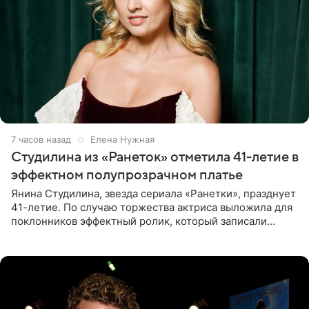
7 часов назад
Елена Нужная
Студилина из «Ранеток» отметила 41-летие в
эффектном полупрозрачном платье
Янина Студилина, звезда сериала «Ранетки», празднует
41-летие. По случаю торжества актриса выложила для
поклонников эффектный ролик, который записали
прошлой ночью. В кадре артистка предстала в
вечернем