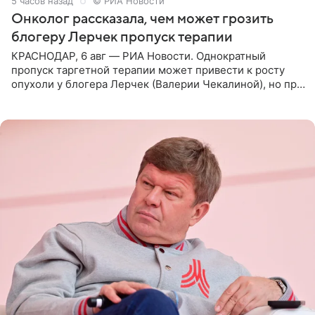
5 часов назад
© РИА Новости
Онколог рассказала, чем может грозить
блогеру Лерчек пропуск терапии
КРАСНОДАР, 6 авг — РИА Новости. Однократный
пропуск таргетной терапии может привести к росту
опухоли у блогера Лерчек (Валерии Чекалиной), но при
оперативном возобновлении лечения ущерб здоровью
не критичен,