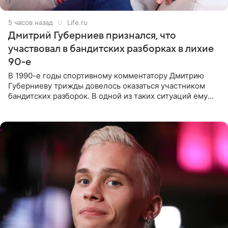
5 часов назад
Life.ru
Дмитрий Губерниев признался, что
участвовал в бандитских разборках в лихие
90-е
В 1990-е годы спортивному комментатору Дмитрию
Губерниеву трижды довелось оказаться участником
бандитских разборок. В одной из таких ситуаций ему
выдали тяжелый предмет и приказали вступить в драку,
однако он