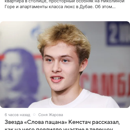
квартира в столице, просторный особняк на Николиной
Горе и апартаменты класса люкс в Дубае. Об этом
сообщает Telegram-канал «Звездач» в рубрике «По
домам». По
6 часов назад
Соня Жарова
Звезда «Слова пацана» Кемстач рассказал,
как на него повлияло участие в телешоу