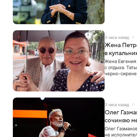
Сассекской, п
3 часа назад
Жена Петр
в купальни
Жена Евгения
с отдыха. Тат
черно-сиренев
«Татьяна,
3 часа назад
Олег Газма
сочиняю м
Олег Газманов
не исполнител