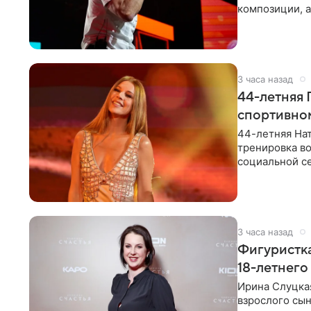
композиции, а
музыканта,
3 часа назад
44-летняя 
спортивно
44-летняя Нат
тренировка во
социальной се
красном
3 часа назад
Фигуристка
18-летнего
Ирина Слуцкая
взрослого сын