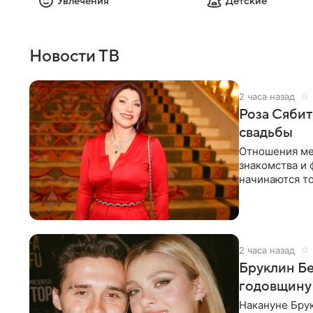
Увлечения
Детские
Новости ТВ
2 часа назад
Роза Сябит
свадьбы
Отношения ме
знакомства и 
начинаются то
многого,
2 часа назад
Бруклин Бе
годовщину
Накануне Бру