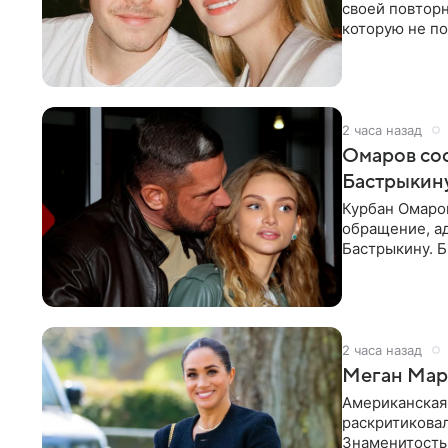
своей повтор
которую не по
считает это
2 часа назад
Омаров соо
Бастрыкину
Курбан Омаро
обращение, а
Бастрыкину. 
в личном блог
2 часа назад
Меган Марк
Американская
раскритикова
Знаменитость