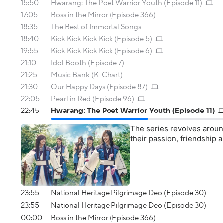
15:50
Hwarang: The Poet Warrior Youth (Episode 11)
17:05
Boss in the Mirror (Episode 366)
18:35
The Best of Immortal Songs
18:40
Kick Kick Kick Kick (Episode 5)
19:55
Kick Kick Kick Kick (Episode 6)
21:10
Idol Booth (Episode 7)
21:25
Music Bank (K-Chart)
21:30
Our Happy Days (Episode 87)
22:05
Pearl in Red (Episode 96)
22:45
Hwarang: The Poet Warrior Youth (Episode 11)
The series revolves aroun
their passion, friendship a
23:55
National Heritage Pilgrimage Deo (Episode 30)
23:55
National Heritage Pilgrimage Deo (Episode 30)
00:00
Boss in the Mirror (Episode 366)