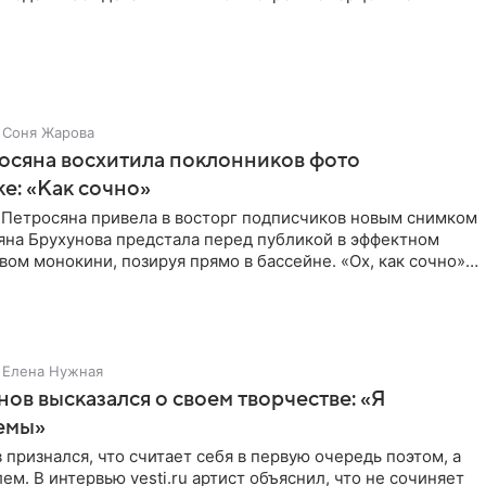
ишет PageSix. По
Соня Жарова
осяна восхитила поклонников фото
ке: «Как сочно»
 Петросяна привела в восторг подписчиков новым снимком
ьяна Брухунова предстала перед публикой в эффектном
ом монокини, позируя прямо в бассейне. «Ох, как сочно»,
Елена Нужная
нов высказался о своем творчестве: «Я
емы»
 признался, что считает себя в первую очередь поэтом, а
ем. В интервью vesti.ru артист объяснил, что не сочиняет