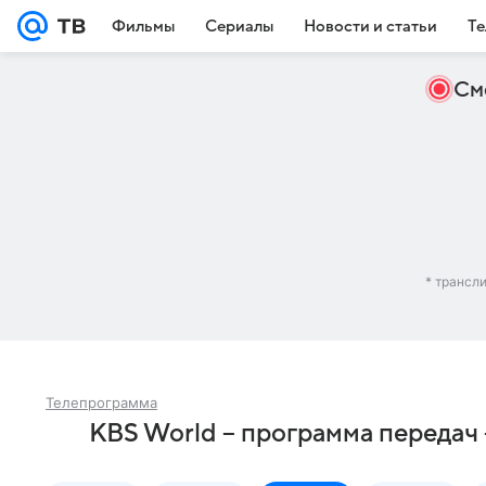
Фильмы
Сериалы
Новости и статьи
Те
См
* трансл
Телепрограмма
KBS World – программа передач