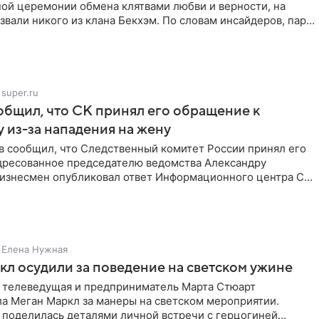
ной церемонии обмена клятвами любви и верности, на
звали никого из клана Бекхэм. По словам инсайдеров, пара
super.ru
бщил, что СК принял его обращение к
 из-за нападения на жену
в сообщил, что Следственный комитет России принял его
дресованное председателю ведомства Александру
Бизнесмен опубликовал ответ Информационного центра СК
е. В
Елена Нужная
л осудили за поведение на светском ужине
 телеведущая и предприниматель Марта Стюарт
ла Меган Маркл за манеры на светском мероприятии.
 поделилась деталями личной встречи с герцогиней