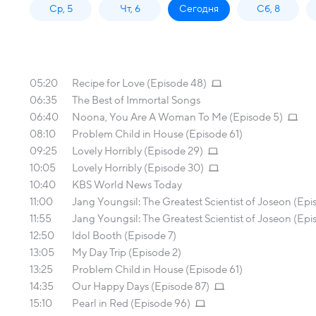
Ср, 5
Чт, 6
Сегодня
Сб, 8
05:20
Recipe for Love (Episode 48)
06:35
The Best of Immortal Songs
06:40
Noona, You Are A Woman To Me (Episode 5)
08:10
Problem Child in House (Episode 61)
09:25
Lovely Horribly (Episode 29)
10:05
Lovely Horribly (Episode 30)
10:40
KBS World News Today
11:00
Jang Youngsil: The Greatest Scientist of Joseon (Epi
11:55
Jang Youngsil: The Greatest Scientist of Joseon (Epi
12:50
Idol Booth (Episode 7)
13:05
My Day Trip (Episode 2)
13:25
Problem Child in House (Episode 61)
14:35
Our Happy Days (Episode 87)
15:10
Pearl in Red (Episode 96)