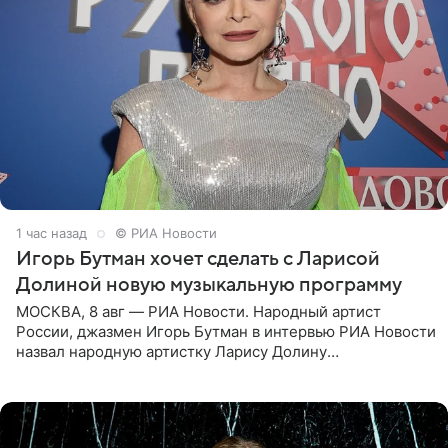
1 час назад
© РИА Новости
Игорь Бутман хочет сделать с Ларисой
Долиной новую музыкальную программу
МОСКВА, 8 авг — РИА Новости. Народный артист
России, джазмен Игорь Бутман в интервью РИА Новости
назвал народную артистку Ларису Долину
великолепной певицей и рассказал о желании сделать с
ней новую совместную