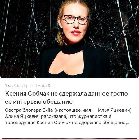
1 час назад
Lenta.Ru
Ксения Собчак не сдержала данное гостю
ее интервью обещание
Сестра блогера Exile (настоящее имя — Илья Яцкевич)
Алина Яцкевич рассказала, что журналистка и
телеведущая Ксения Собчак не сдержала обещание,
которое дала ему во время интервью с ним. Об этом она
заявила в