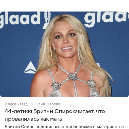
«Интервидение» могла бы представить молодая певица
Варвара Убель, так
2 часа назад
Соня Жарова
44-летняя Бритни Спирс считает, что
провалилась как мать
Бритни Спирс поделилась откровениями о материнстве