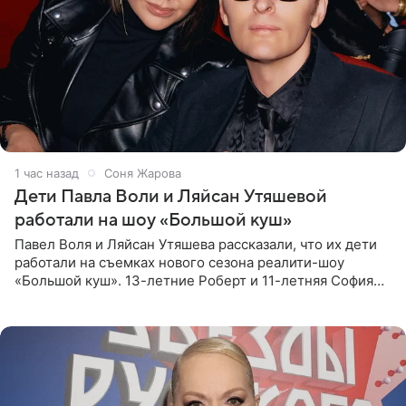
1 час назад
Соня Жарова
Дети Павла Воли и Ляйсан Утяшевой
работали на шоу «Большой куш»
Павел Воля и Ляйсан Утяшева рассказали, что их дети
работали на съемках нового сезона реалити-шоу
«Большой куш». 13-летние Роберт и 11-летняя София
отправились вместе с родителями в Таиланд и успели
поработать