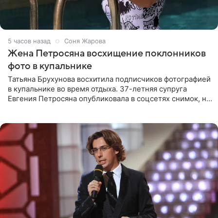
5 часов назад
Соня Жарова
Жена Петросяна восхищение поклонников
фото в купальнике
Татьяна Брухунова восхитила подписчиков фотографией
в купальнике во время отдыха. 37-летняя супруга
Евгения Петросяна опубликовала в соцсетях снимок, на
котором позирует у бассейна в белоснежном монокини
с