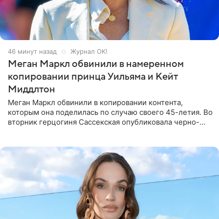
46 минут назад
Журнал OK!
Меган Маркл обвинили в намеренном
копировании принца Уильяма и Кейт
Миддлтон
Меган Маркл обвинили в копировании контента,
которым она поделилась по случаю своего 45-летия. Во
вторник герцогиня Сассекская опубликовала черно-
белую фотографию, на которой она прыгает в бассейн с
воздушными