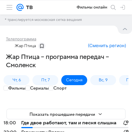
Фильмы онлайн
* транслируется московская сетка вещания
Телепрограмма
(
Сменить регион
)
Жар Птица
Жар Птица – программа передач –
Смоленск
Чт, 6
Пт, 7
Сегодня
Вс, 9
Пн,
Фильмы
Сериалы
Спорт
Показать прошедшие передачи
18:00
Где двое работают, там и песня слышна