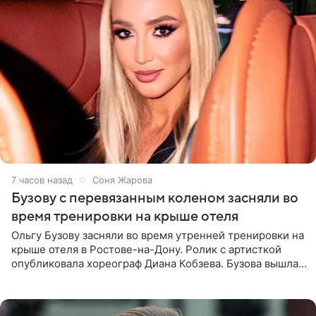
7 часов назад
Соня Жарова
Бузову с перевязанным коленом засняли во
время тренировки на крыше отеля
Ольгу Бузову засняли во время утренней тренировки на
крыше отеля в Ростове-на-Дону. Ролик с артисткой
опубликовала хореограф Диана Кобзева. Бузова вышла
на занятие спортом в 32-градусную жару ранним утром,