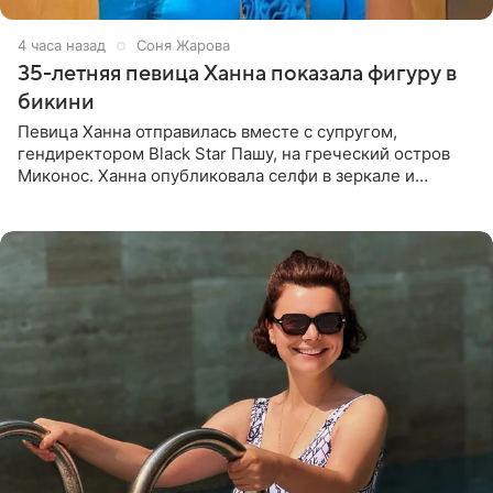
4 часа назад
Соня Жарова
35-летняя певица Ханна показала фигуру в
бикини
Певица Ханна отправилась вместе с супругом,
гендиректором Black Star Пашу, на греческий остров
Миконос. Ханна опубликовала селфи в зеркале и
призналась, что сейчас особенно довольна собой. По
словам певицы, она