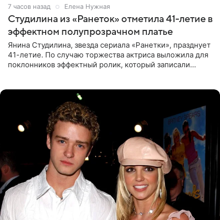
7 часов назад
Елена Нужная
Студилина из «Ранеток» отметила 41-летие в
эффектном полупрозрачном платье
Янина Студилина, звезда сериала «Ранетки», празднует
41-летие. По случаю торжества актриса выложила для
поклонников эффектный ролик, который записали
прошлой ночью. В кадре артистка предстала в
вечернем