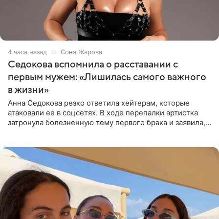
4 часа назад
Соня Жарова
Седокова вспомнила о расставании с
первым мужем: «Лишилась самого важного
в жизни»
Анна Седокова резко ответила хейтерам, которые
атаковали ее в соцсетях. В ходе перепалки артистка
затронула болезненную тему первого брака и заявила,
что чужие судьбы — не ее зона ответственности. От
Валентина