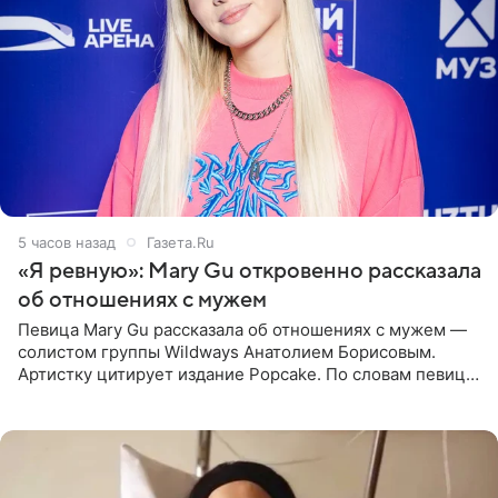
5 часов назад
Газета.Ru
«Я ревную»: Mary Gu откровенно рассказала
об отношениях с мужем
Певица Mary Gu рассказала об отношениях с мужем —
солистом группы Wildways Анатолием Борисовым.
Артистку цитирует издание Popcake. По словам певицы,
залог любви — это принять недостатки другого
человека. Также