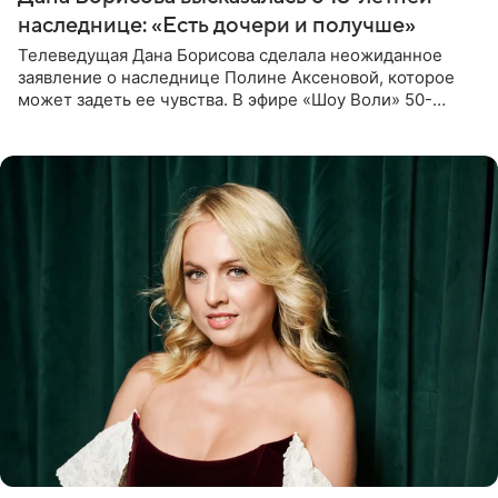
наследнице: «Есть дочери и получше»
Телеведущая Дана Борисова сделала неожиданное
заявление о наследнице Полине Аксеновой, которое
может задеть ее чувства. В эфире «Шоу Воли» 50-
летняя знаменитость откровенно призналась, что не
считает свою дочь