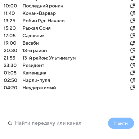
10:00
Последний ронин
11:40
Конан-Варвар
13:25
Робин Гуд: Начало
15:20
Рыжая Соня
17:05
Садовник
19:00
Васаби
20:30
13-й район
21:55
13-й район: Ультиматум
23:30
Резидент
01:05
Каменщик
02:50
Чарли-пуля
04:20
Неудержимый
Найти