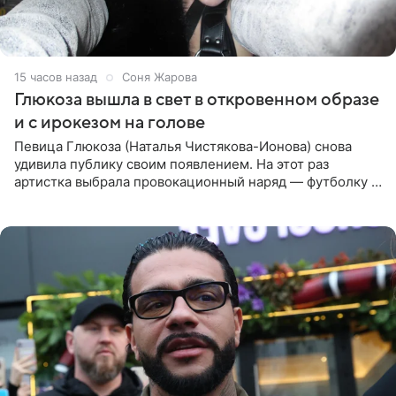
15 часов назад
Соня Жарова
Глюкоза вышла в свет в откровенном образе
и с ирокезом на голове
Певица Глюкоза (Наталья Чистякова-Ионова) снова
удивила публику своим появлением. На этот раз
артистка выбрала провокационный наряд — футболку с
принтом, имитирующим полуобнаженную грудь. Свой
образ Глюкоза