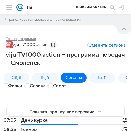
Фильмы онлайн
* транслируется московская сетка вещания
Телепрограмма
viju TV1000 action
(
Сменить регион
)
viju TV1000 action – программа передач
– Смоленск
Сб, 8
Вс, 9
Сегодня
Вт, 11
Ср,
Фильмы
Сериалы
Спорт
Показать прошедшие передачи
07:05
День курка
08:35
Геймер