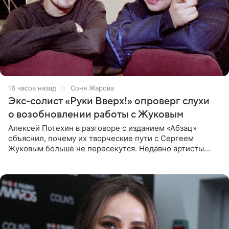
16 часов назад
Соня Жарова
Экс-солист «Руки Вверх!» опроверг слухи
о возобновлении работы с Жуковым
Алексей Потехин в разговоре с изданием «Абзац»
объяснил, почему их творческие пути с Сергеем
Жуковым больше не пересекутся. Недавно артисты
воссоединились на большом концерте «30 нам уже!»,
который прошел в