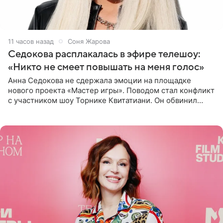
11 часов назад
Соня Жарова
Седокова расплакалась в эфире телешоу:
«Никто не смеет повышать на меня голос»
Анна Седокова не сдержала эмоции на площадке
нового проекта «Мастер игры». Поводом стал конфликт
с участником шоу Торнике Квитатиани. Он обвинил
певицу в нечестной игре, и словесная перепалка
переросла в