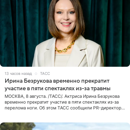
13 часов назад
ТАСС
Ирина Безрукова временно прекратит
участие в пяти спектаклях из-за травмы
МОСКВА, 8 августа. /ТАСС/. Актриса Ирина Безрукова
временно прекратит участие в пяти спектаклях из-за
перелома ноги. Об этом ТАСС сообщили PR-директор
артистки Станислав Влайку и пресс-атташе
Московского