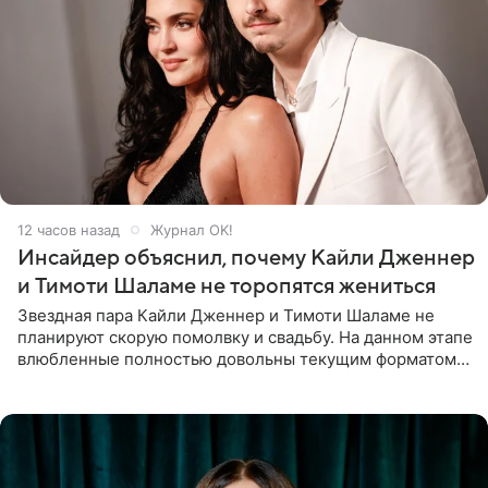
12 часов назад
Журнал OK!
Инсайдер объяснил, почему Кайли Дженнер
и Тимоти Шаламе не торопятся жениться
Звездная пара Кайли Дженнер и Тимоти Шаламе не
планируют скорую помолвку и свадьбу. На данном этапе
влюбленные полностью довольны текущим форматом
своих отношений и сознательно не хотят торопить
события. Сейчас