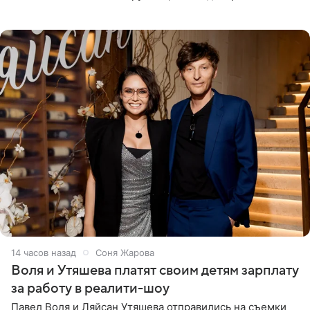
силам. Певица утверждает, что истерики и потеря
14 часов назад
Соня Жарова
Воля и Утяшева платят своим детям зарплату
за работу в реалити-шоу
Павел Воля и Ляйсан Утяшева отправились на съемки