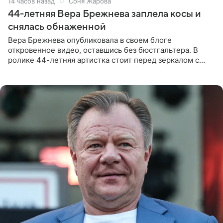
14 часов назад
Соня Жарова
44-летняя Вера Брежнева заплела косы и
снялась обнаженной
Вера Брежнева опубликовала в своем блоге
откровенное видео, оставшись без бюстгальтера. В
ролике 44-летняя артистка стоит перед зеркалом с
обнаженной грудью. Волосы певица собрала в косы и
надела головной убор.