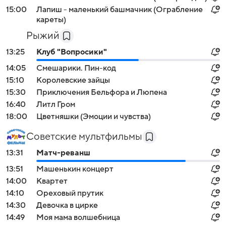
15:00
Лапиш - маленький башмачник (Ограбление
кареты)
Рыжий
13:25
Клуб "Вопросики"
14:05
Смешарики. Пин-код
15:10
Королевские зайцы
15:30
Приключения Бельфора и Люпена
16:40
Литл Гром
18:00
Цветняшки (Эмоции и чувства)
Советские мультфильмы
13:31
Матч-реванш
13:51
Мaшенькин кoнцерт
14:00
Квартет
14:10
Ореховый прутик
14:30
Девочка в цирке
14:49
Моя мама волшебница