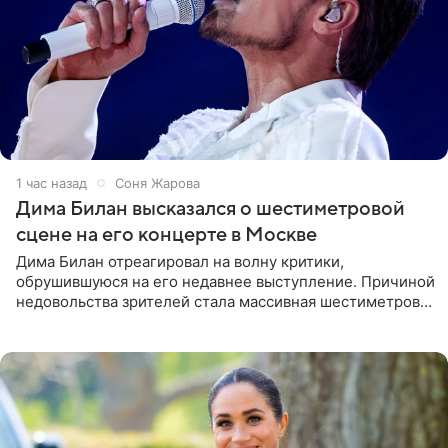
1 час назад
Соня Жарова
Дима Билан высказался о шестиметровой
сцене на его концерте в Москве
Дима Билан отреагировал на волну критики,
обрушившуюся на его недавнее выступление. Причиной
недовольства зрителей стала массивная шестиметровая
конструкция сцены, которая полностью перекрыла
обзор артиста для