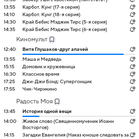
13:55
Карбот. Кунг (17-я серия)
14:10
Карбот. Кунг (18-я серия)
14:30
Край Бебис Мэджик Тирс (5-я серия)
14:35
Край Бебис Мэджик Тирс (6-я серия)
Киномульт
12:40
Витя Глушаков-друг апачей
13:55
Маша и Медведь
15:15
Домовик и кружевница
16:30
Классное время
17:25
Джи-Джи Бонд: Супергонщик
17:55
Чик-Чирикино
Радость Моя
13:45
История одной вещи
14:00
Живое слово (Священномученик Иоанн
Восторгов)
14:15
Загадки Евангелия (Наказ юноше следовать за