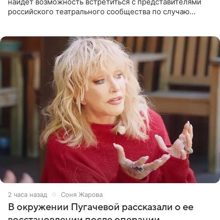
найдет возможность встретиться с представителями
российского театрального сообщества по случаю
знаковой даты — 150-летия Союза театральных
деятелей РФ. В этом
2 часа назад
Соня Жарова
В окружении Пугачевой рассказали о ее
восстановлении после операции