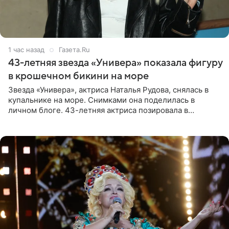
1 час назад
Газета.Ru
43-летняя звезда «Универа» показала фигуру
в крошечном бикини на море
Звезда «Универа», актриса Наталья Рудова, снялась в
купальнике на море. Снимками она поделилась в
личном блоге. 43-летняя актриса позировала в
бордовом крошечном бикини с золотыми деталями.
Волосы Рудова