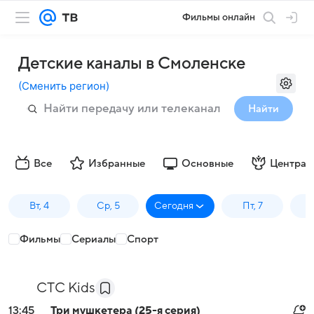
Фильмы онлайн
Детские каналы в Смоленске
(
Сменить регион
)
Найти
Все
Избранные
Основные
Централ
Вт, 4
Ср, 5
Сегодня
Пт, 7
Фильмы
Сериалы
Спорт
СТС Kids
13:45
Три мушкетера (25-я серия)