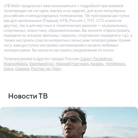
«ТВ Mail» предлагает вам ознакомиться с подробной программой
телепередач на сегодня, завтра и на неделю, для всех популярных
российских и международных телеканалов. ТВ-программа доступна
как для центральных (Первый, НТВ, Россия 1, ТНТ, СТС и многих
других), так и для местных и тематических каналов — музыкальных,
спортивных, новостных, образовательных. Вы можете отфильтровать
передачи по жанрам (фильмы, сериалы, спортивные передачи и т.д.), а
также настроить список интересных лично вам телепрограмм. Кроме
того, вам доступна настройка напоминаний о начале любимых
телепрограмм. Вы можете настроить уведомления по почте.
Телепрограмма в других городах России:
Санкт-Петербург
,
Новосибирск
,
Екатеринбург
,
Нижний Новгород
,
Казань
,
Челябинск
,
Омск
,
Самара
,
Ростов-на-Дону
.
Новости ТВ