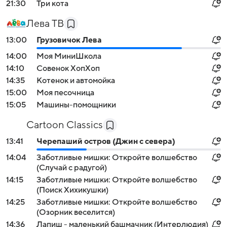
21:30
Три кота
Лева ТВ
13:00
Грузовичок Лева
14:00
Моя МиниШкола
14:10
Совенок ХопХоп
14:35
Котенок и автомойка
15:00
Моя песочница
15:05
Машины-помощники
Cartoon Classics
13:41
Черепаший остров (Джин с севера)
14:04
Заботливые мишки: Откройте волшебство
(Случай с радугой)
14:15
Заботливые мишки: Откройте волшебство
(Поиск Хихикушки)
14:25
Заботливые мишки: Откройте волшебство
(Озорник веселится)
14:36
Лапиш - маленький башмачник (Интерлюдия)