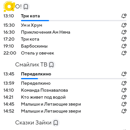
О!
13:10
Три кота
15:30
Ум и Хрум
16:30
Приключения Ам Няма
17:20
Три кота
19:10
Барбоскины
22:00
Отель у овечек
Смайлик ТВ
13:45
Переделкино
13:59
Переделкино
14:10
Команда Познавалова
14:21
Кто живет под водой
14:45
Малыши и Летающие звери
14:52
Малыши и Летающие звери
Сказки Зайки