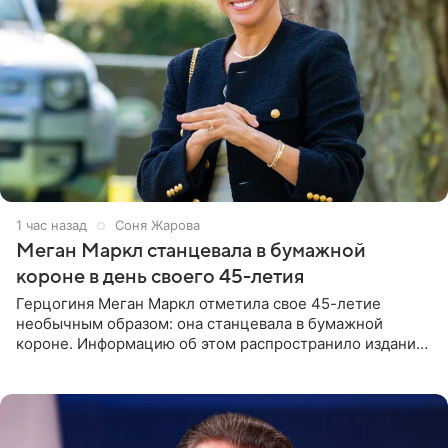
1 час назад
Соня Жарова
Меган Маркл станцевала в бумажной
короне в день своего 45-летия
Герцогиня Меган Маркл отметила свое 45-летие
необычным образом: она станцевала в бумажной
короне. Информацию об этом распространило издание
People. На праздновании в своем особняке в Монтесито
именинница