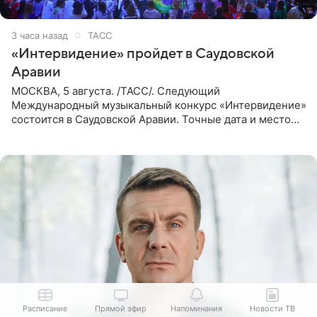
3 часа назад
ТАСС
«Интервидение» пройдет в Саудовской
Аравии
МОСКВА, 5 августа. /ТАСС/. Следующий
Международный музыкальный конкурс «Интервидение»
состоится в Саудовской Аравии. Точные дата и место
еще не определены, сообщили ТАСС организаторы на
фоне новостей о том, что
Расписание
Прямой эфир
Напоминания
Новости ТВ