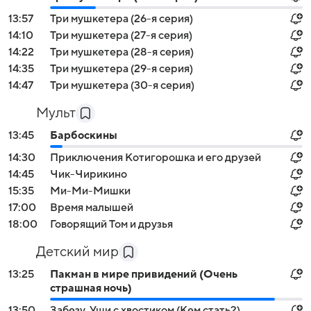
13:57
Три мушкетера (26-я серия)
14:10
Три мушкетера (27-я серия)
14:22
Три мушкетера (28-я серия)
14:35
Три мушкетера (29-я серия)
14:47
Три мушкетера (30-я серия)
Мульт
13:45
Барбоскины
14:30
Приключения Котигорошка и его друзей
14:45
Чик-Чирикино
15:35
Ми-Ми-Мишки
17:00
Время малышей
18:00
Говорящий Том и друзья
Детский мир
13:25
Пакман в мире привидений (Очень
страшная ночь)
13:50
Забезу. Уши с хвостиком (Кем стать?)