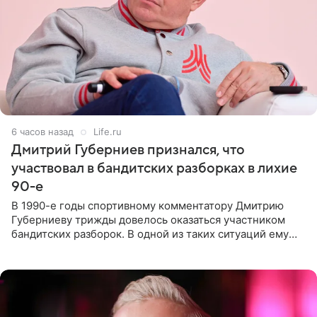
6 часов назад
Life.ru
Дмитрий Губерниев признался, что
участвовал в бандитских разборках в лихие
90-е
В 1990-е годы спортивному комментатору Дмитрию
Губерниеву трижды довелось оказаться участником
бандитских разборок. В одной из таких ситуаций ему
выдали тяжелый предмет и приказали вступить в драку,
однако он