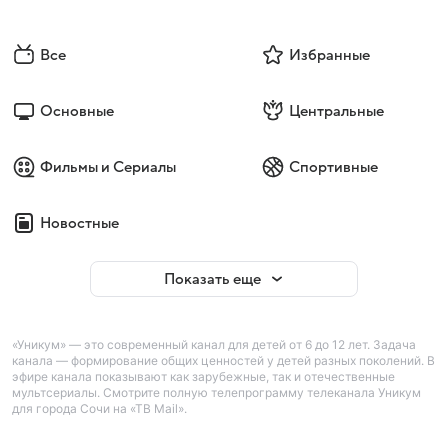
Все
Избранные
Основные
Центральные
Фильмы и Сериалы
Спортивные
Новостные
Показать еще
«Уникум» — это современный канал для детей от 6 до 12 лет. Задача
канала — формирование общих ценностей у детей разных поколений. В
эфире канала показывают как зарубежные, так и отечественные
мультсериалы. Смотрите полную телепрограмму телеканала Уникум
для города Сочи на «ТВ Mail».