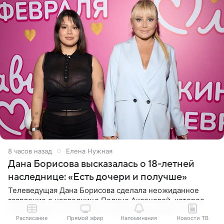
8 часов назад
Елена Нужная
Дана Борисова высказалась о 18-летней
наследнице: «Есть дочери и получше»
Телеведущая Дана Борисова сделала неожиданное
заявление о наследнице Полине Аксеновой, которое
может задеть ее чувства. В эфире «Шоу Воли» 50-
Расписание
Прямой эфир
Напоминания
Новости ТВ
летняя знаменитость откровенно призналась, что не