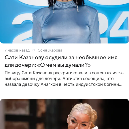
7 часов назад
Соня Жарова
Сати Казанову осудили за необычное имя
для дочери: «О чем вы думали?»
Певицу Сати Казанову раскритиковали в соцсетях из-за
выбора имени для дочери. Артистка сообщила, что
назвала девочку Анагхой в честь индуистской богини.
При этом исполнительница скрывала это имя от
поклонников