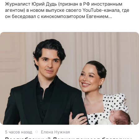
Журналист Юрий Дудь (признан в РФ иностранным
агентом) в новом выпуске своего YouTube-канала, где
он беседовал с кинокомпозитором Евгением
Гальпериным, поделился личной историей о борьбе с
бронхиальной астмой в
5 часов назад
Елена Нужная