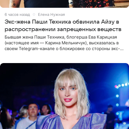
6 часов назад
Елена Нужная
Экс-жена Паши Техника обвинила Айзу в
распространении запрещенных веществ
Бывшая жена Паши Техника, блогерша Ева Карицкая
(настоящее имя — Карина Мельничук), высказалась в
своем Telegram-канале о блокировке со стороны экс-
супруги Гуфа Айзы-Лилуны Ай. Карицкая утверждает,
что ее