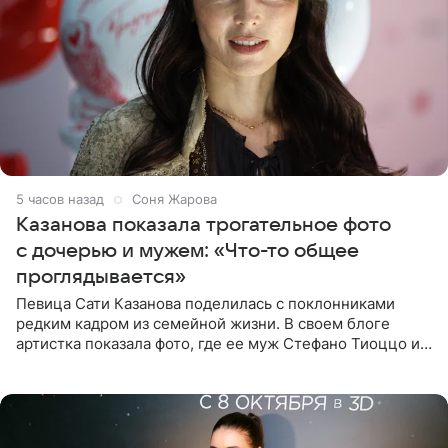
5 часов назад
Соня Жарова
Казанова показала трогательное фото
с дочерью и мужем: «Что-то общее
проглядывается»
Певица Сати Казанова поделилась с поклонниками
редким кадром из семейной жизни. В своем блоге
артистка показала фото, где ее муж Стефано Тиоццо и
их маленькая дочь спят рядом. На снимке отец и
малышка лежат в