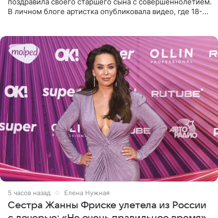
поздравила своего старшего сына с совершеннолетием.
В личном блоге артистка опубликовала видео, где 18-
летний Мирон легко подхватил маму на руки и закружил
во
5 часов назад
Елена Нужная
Сестра Жанны Фриске улетела из России
с дочерью: «Не очень правильное время»