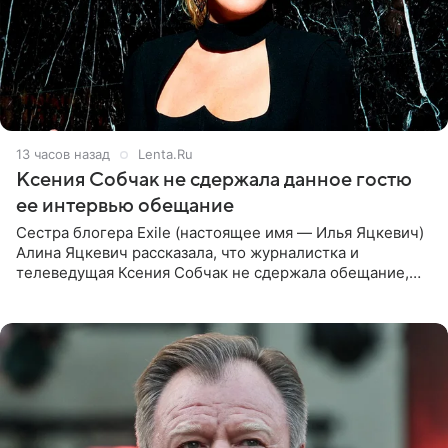
13 часов назад
Lenta.Ru
Ксения Собчак не сдержала данное гостю
ее интервью обещание
Сестра блогера Exile (настоящее имя — Илья Яцкевич)
Алина Яцкевич рассказала, что журналистка и
телеведущая Ксения Собчак не сдержала обещание,
которое дала ему во время интервью с ним. Об этом она
заявила в