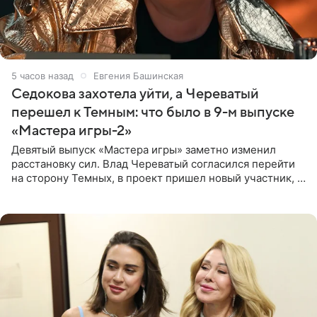
5 часов назад
Евгения Башинская
Седокова захотела уйти, а Череватый
перешел к Темным: что было в 9-м выпуске
«Мастера игры-2»
Девятый выпуск «Мастера игры» заметно изменил
расстановку сил. Влад Череватый согласился перейти
на сторону Темных, в проект пришел новый участник, а
Курбан Омаров и Анна Седокова оказались под таким
давлением.