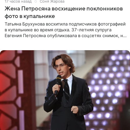
17 часов назад
Соня Жарова
Жена Петросяна восхищение поклонников
фото в купальнике
Татьяна Брухунова восхитила подписчиков фотографией
в купальнике во время отдыха. 37-летняя супруга
Евгения Петросяна опубликовала в соцсетях снимок, на
котором позирует у бассейна в белоснежном монокини
с