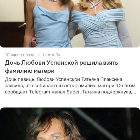
10 часов назад
Lenta.Ru
Дочь Любови Успенской решила взять
фамилию матери
Дочь певицы Любови Успенской Татьяна Плаксина
заявила, что собирается взять фамилию матери. Об этом
сообщает Telegram-канал Super. Татьяна подчеркнула,
что приняла решение о смене фамилии, поскольку
именно от