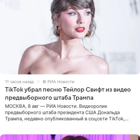
11 часов назад
© РИА Новости
TikTok убрал песню Тейлор Свифт из видео
предвыборного штаба Трампа
МОСКВА, 8 авг — РИА Новости. Видеоролик
предвыборного штаба президента США Дональда
Трампа, недавно опубликованный в соцсети TikTok,
остался без звуковой дорожки в виде песни August
(«Август») американской