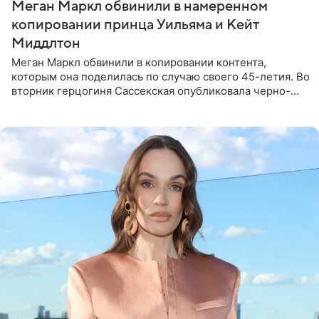
Меган Маркл обвинили в намеренном
копировании принца Уильяма и Кейт
Миддлтон
Меган Маркл обвинили в копировании контента,
которым она поделилась по случаю своего 45-летия. Во
вторник герцогиня Сассекская опубликовала черно-
белую фотографию, на которой она прыгает в бассейн с
воздушными