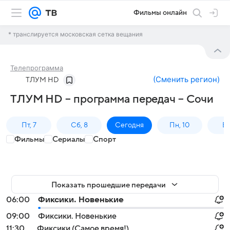
Фильмы онлайн
* транслируется московская сетка вещания
Телепрограмма
(
Сменить регион
)
ТЛУМ HD
ТЛУМ HD – программа передач – Сочи
Пт, 7
Сб, 8
Сегодня
Пн, 10
Вт,
Фильмы
Сериалы
Спорт
Показать прошедшие передачи
06:00
Фиксики. Новенькие
09:00
Фиксики. Новенькие
11:30
Фиксики (Самое время!)