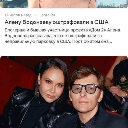
12 часов назад
Lenta.Ru
Алену Водонаеву оштрафовали в США
Блогерша и бывшая участница проекта «Дом 2» Алена
Водонаева рассказала, что ее оштрафовали за
неправильную парковку в США. Пост об этом она
опубликовала в своем Telegram-канале. Она заявила,
что во время отдыха