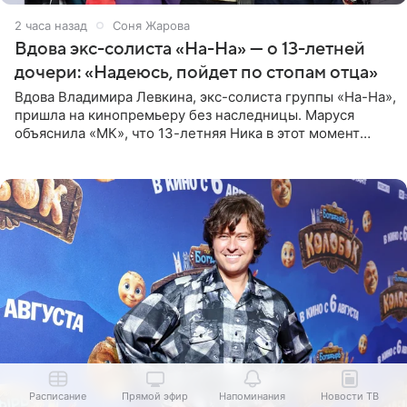
2 часа назад
Соня Жарова
Вдова экс-солиста «На-На» — о 13-летней
дочери: «Надеюсь, пойдет по стопам отца»
Вдова Владимира Левкина, экс-солиста группы «На-На»,
пришла на кинопремьеру без наследницы. Маруся
объяснила «МК», что 13-летняя Ника в этот момент
возвращалась домой с международного вокального
конкурса, где
Расписание
Прямой эфир
Напоминания
Новости ТВ