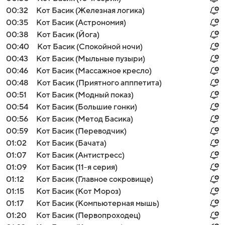
00:32
Кот Басик (Железная логика)
00:35
Кот Басик (Астрономия)
00:38
Кот Басик (Йога)
00:40
Кот Басик (Спокойной ночи)
00:43
Кот Басик (Мыльные пузыри)
00:46
Кот Басик (Массажное кресло)
00:48
Кот Басик (Приятного апппетита)
00:51
Кот Басик (Модный показ)
00:54
Кот Басик (Большие гонки)
00:56
Кот Басик (Метод Басика)
00:59
Кот Басик (Переводчик)
01:02
Кот Басик (Бачата)
01:07
Кот Басик (Антистресс)
01:09
Кот Басик (11-я серия)
01:12
Кот Басик (Главное сокровище)
01:15
Кот Басик (Кот Мороз)
01:17
Кот Басик (Компьютерная мышь)
01:20
Кот Басик (Первопроходец)