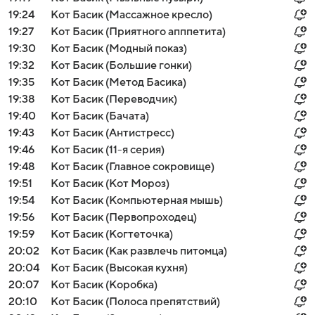
19:24
Кот Басик (Массажное кресло)
19:27
Кот Басик (Приятного апппетита)
19:30
Кот Басик (Модный показ)
19:32
Кот Басик (Большие гонки)
19:35
Кот Басик (Метод Басика)
19:38
Кот Басик (Переводчик)
19:40
Кот Басик (Бачата)
19:43
Кот Басик (Антистресс)
19:46
Кот Басик (11-я серия)
19:48
Кот Басик (Главное сокровище)
19:51
Кот Басик (Кот Мороз)
19:54
Кот Басик (Компьютерная мышь)
19:56
Кот Басик (Первопроходец)
19:59
Кот Басик (Когтеточка)
20:02
Кот Басик (Как развлечь питомца)
20:04
Кот Басик (Высокая кухня)
20:07
Кот Басик (Коробка)
20:10
Кот Басик (Полоса препятствий)