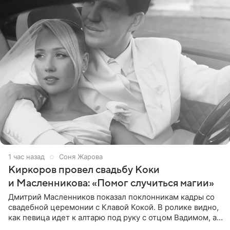
1 час назад
Соня Жарова
Киркоров провел свадьбу Коки
и Масленникова: «Помог случиться магии»
Дмитрий Масленников показал поклонникам кадры со
свадебной церемонии с Клавой Кокой. В ролике видно,
как певица идет к алтарю под руку с отцом Вадимом, а у
алтаря ее ждут жених и Филипп Киркоров. Именно