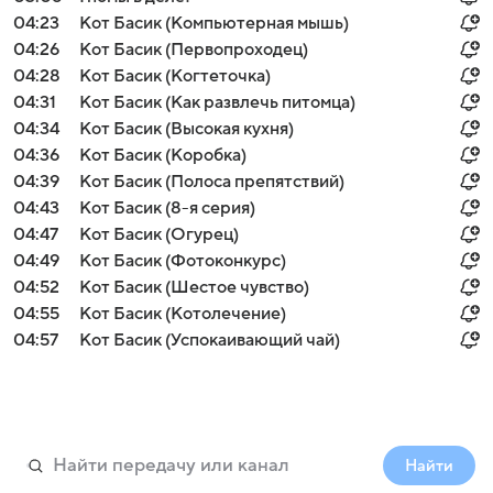
04:23
Кот Басик (Компьютерная мышь)
04:26
Кот Басик (Первопроходец)
04:28
Кот Басик (Когтеточка)
04:31
Кот Басик (Как развлечь питомца)
04:34
Кот Басик (Высокая кухня)
04:36
Кот Басик (Коробка)
04:39
Кот Басик (Полоса препятствий)
04:43
Кот Басик (8-я серия)
04:47
Кот Басик (Огурец)
04:49
Кот Басик (Фотоконкурс)
04:52
Кот Басик (Шестое чувство)
04:55
Кот Басик (Котолечение)
04:57
Кот Басик (Успокаивающий чай)
Найти