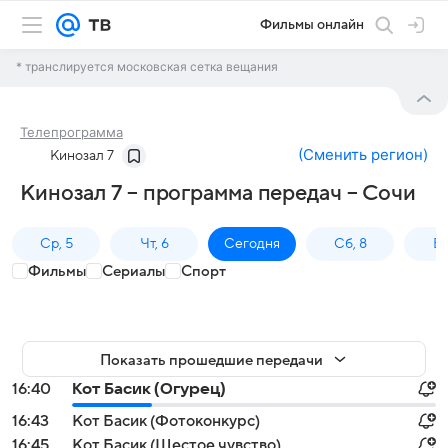
Фильмы онлайн
* транслируется московская сетка вещания
Телепрограмма
(
Сменить регион
)
Кинозал 7
Кинозал 7 – программа передач – Сочи
Ср, 5
Чт, 6
Сегодня
Сб, 8
Вс
Фильмы
Сериалы
Спорт
Показать прошедшие передачи
16:40
Кот Басик (Огурец)
16:43
Кот Басик (Фотоконкурс)
16:45
Кот Басик (Шестое чувство)