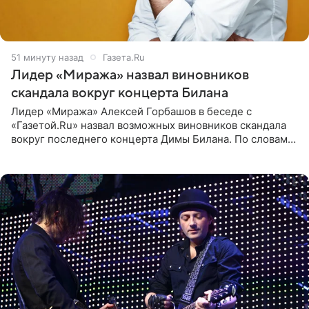
51 минуту назад
Газета.Ru
Лидер «Миража» назвал виновников
скандала вокруг концерта Билана
Лидер «Миража» Алексей Горбашов в беседе с
«Газетой.Ru» назвал возможных виновников скандала
вокруг последнего концерта Димы Билана. По словам
Горбашова, продумать нюансы сцены, не устроившей
зрителей, должны