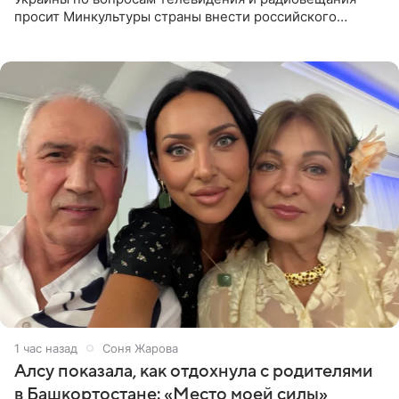
просит Минкультуры страны внести российского
музыканта, лидера группы The Hatters Юрия Музыченко
в список лиц,
1 час назад
Соня Жарова
Алсу показала, как отдохнула с родителями
в Башкортостане: «Место моей силы»