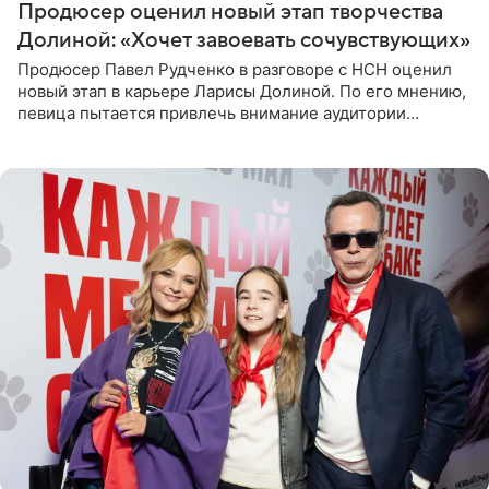
Продюсер оценил новый этап творчества
Долиной: «Хочет завоевать сочувствующих»
Продюсер Павел Рудченко в разговоре с НСН оценил
новый этап в карьере Ларисы Долиной. По его мнению,
певица пытается привлечь внимание аудитории
«сочувствующих», идя по пути, который ранее уже
протоптали Ольга