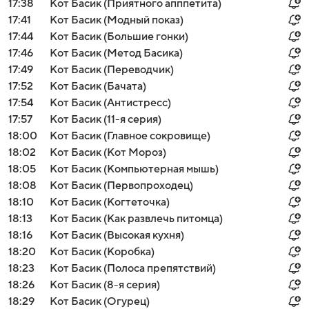
17:38
Кот Басик (Приятного апппетита)
17:41
Кот Басик (Модный показ)
17:44
Кот Басик (Большие гонки)
17:46
Кот Басик (Метод Басика)
17:49
Кот Басик (Переводчик)
17:52
Кот Басик (Бачата)
17:54
Кот Басик (Антистресс)
17:57
Кот Басик (11-я серия)
18:00
Кот Басик (Главное сокровище)
18:02
Кот Басик (Кот Мороз)
18:05
Кот Басик (Компьютерная мышь)
18:08
Кот Басик (Первопроходец)
18:10
Кот Басик (Когтеточка)
18:13
Кот Басик (Как развлечь питомца)
18:16
Кот Басик (Высокая кухня)
18:20
Кот Басик (Коробка)
18:23
Кот Басик (Полоса препятствий)
18:26
Кот Басик (8-я серия)
18:29
Кот Басик (Огурец)