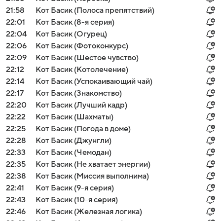
21:58
Кот Басик (Полоса препятствий)
22:01
Кот Басик (8-я серия)
22:04
Кот Басик (Огурец)
22:06
Кот Басик (Фотоконкурс)
22:09
Кот Басик (Шестое чувство)
22:12
Кот Басик (Котолечение)
22:14
Кот Басик (Успокаивающий чай)
22:17
Кот Басик (Знакомство)
22:20
Кот Басик (Лучший кадр)
22:22
Кот Басик (Шахматы)
22:25
Кот Басик (Погода в доме)
22:28
Кот Басик (Джунгли)
22:33
Кот Басик (Чемодан)
22:35
Кот Басик (Не хватает энергии)
22:38
Кот Басик (Миссия выполнима)
22:41
Кот Басик (9-я серия)
22:43
Кот Басик (10-я серия)
22:46
Кот Басик (Железная логика)