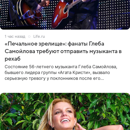
1 час назад
Life.ru
«Печальное зрелище»: фанаты Глеба
Самойлова требуют отправить музыканта в
рехаб
Состояние 56-летнего музыканта Глеба Самойлова,
бывшего лидера группы «Агата Кристи», вызвало
серьезную тревогу у поклонников после его
выступления в Москве. Пользователи соцсетей назвали
происходящее на сцене