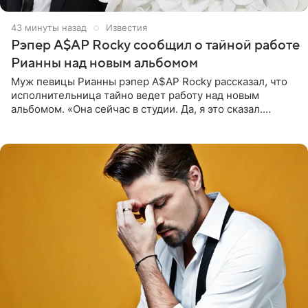
43 минуты назад
Известия
Рэпер A$AP Rocky сообщил о тайной работе
Рианны над новым альбомом
Муж певицы Рианны рэпер A$AP Rocky рассказал, что
исполнительница тайно ведет работу над новым
альбомом. «Она сейчас в студии. Да, я это сказал.
Прости, детка», — признался рэпер 5 августа в шоу The
Jason Lee