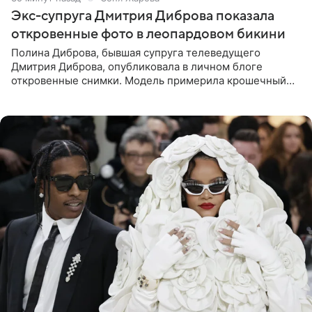
Экс-супруга Дмитрия Диброва показала
откровенные фото в леопардовом бикини
Полина Диброва, бывшая супруга телеведущего
Дмитрия Диброва, опубликовала в личном блоге
откровенные снимки. Модель примерила крошечный
бикини с леопардовым принтом и устроила фотосессию
в гардеробной. В