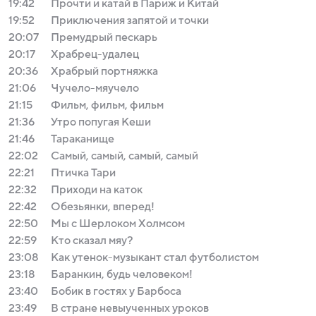
19:42
Прочти и катай в Париж и Китай
19:52
Приключения запятой и точки
20:07
Премудрый пескарь
20:17
Храбрец-удалец
20:36
Храбрый портняжка
21:06
Чучело-мяучело
21:15
Фильм, фильм, фильм
21:36
Утро попугая Кеши
21:46
Тараканище
22:02
Самый, самый, самый, самый
22:21
Птичка Тари
22:32
Приходи на каток
22:42
Обезьянки, вперед!
22:50
Мы с Шерлоком Холмсом
22:59
Кто сказал мяу?
23:08
Как утенок-музыкант стал футболистом
23:18
Баранкин, будь человеком!
23:40
Бобик в гостях у Барбоса
23:49
В стране невыученных уроков