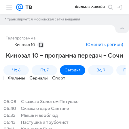
Фильмы онлайн
* транслируется московская сетка вещания
Телепрограмма
(
Сменить регион
)
Кинозал 10
Кинозал 10 – программа передач – Сочи
Чт, 6
Пт, 7
Сегодня
Вс, 9
Пн,
Фильмы
Сериалы
Спорт
05:08
Сказка о Золотом Петушке
05:40
Сказка о царе Салтане
06:33
Мышь и верблюд
06:43
Пастушка и трубочист