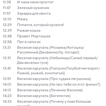
11:38
И мама меня простит
11:47
Зеленый кузнечик
11:57
Зарядка для хвоста
12:10
Межа
12:29
Попался, который кусался!
12:39
Рыжая кошка
12:48
Привет Мартышке
12:58
Пес в сапогах
13:21
Веселая карусель (Мозаика/Антошка/
Рассеянный Джованни/Ну, погоди!)
13:31
Веселая карусель (Небылицы/Самый первый/
Два веселых гуся)
13:41
Веселая карусель (Разгром/Голубой метеорит/
Рыжий, рыжий, конопатый)
13:51
Веселая карусель (Про чудака лягушонка)
14:01
Веселая карусель (Не про тебя ли этот фильм?)
14:13
Веселая карусель (Лечение Василия)
14:23
Веселая карусель (Бегемотик)
14:33
Веселая карусель (Почему у льва большая