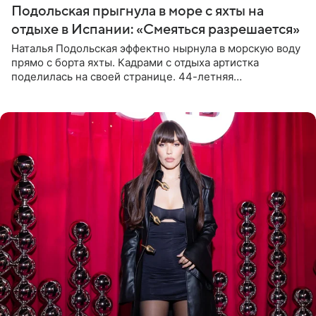
Подольская прыгнула в море с яхты на
отдыхе в Испании: «Смеяться разрешается»
Наталья Подольская эффектно нырнула в морскую воду
прямо с борта яхты. Кадрами с отдыха артистка
поделилась на своей странице. 44-летняя
знаменитость предстала перед поклонниками в ярком
розовом купальнике с