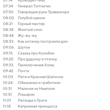
07:14
Крокодил Гена
07:34
Генерал Топтыгин
07:50
Говорящие руки Траванкора
08:02
Голубой щенок
08:21
Горный мастер
08:38
Желтый слон
08:44
Жу-жу-жу
08:53
Как котенку построили дом
09:06
Шутки
09:15
Сказка про Колобок
09:25
Про дудочку и птичку
09:33
Приключения Хомы
09:42
Почта
10:03
Петя и Красная Шапочка
10:24
Обезьянки и грабители
10:31
Мальчик из Неаполя
10:51
Лошарик
11:01
Легенда о Григе
11:18
Капризная принцесса