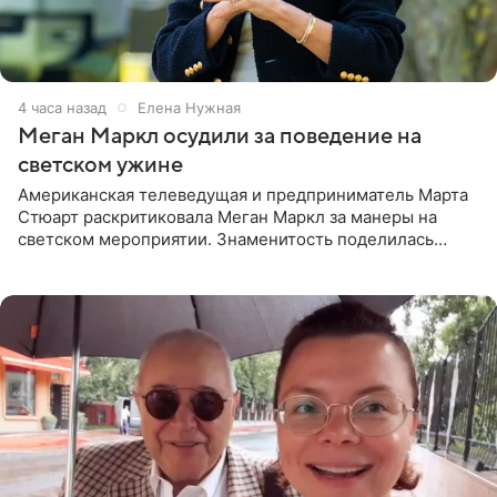
4 часа назад
Елена Нужная
Меган Маркл осудили за поведение на
светском ужине
Американская телеведущая и предприниматель Марта
Стюарт раскритиковала Меган Маркл за манеры на
светском мероприятии. Знаменитость поделилась
деталями личной встречи с герцогиней Сассекской,
пишет PageSix. По