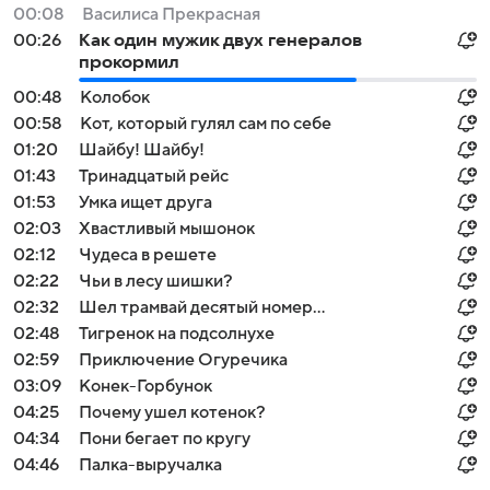
00:08
Василиса Прекрасная
00:26
Как один мужик двух генералов
прокормил
00:48
Колобок
00:58
Кот, который гулял сам по себе
01:20
Шайбу! Шайбу!
01:43
Тринадцатый рейс
01:53
Умка ищет друга
02:03
Хвастливый мышонок
02:12
Чудеса в решете
02:22
Чьи в лесу шишки?
02:32
Шел трамвай десятый номер...
02:48
Тигренок на подсолнухе
02:59
Приключение Огуречика
03:09
Конек-Горбунок
04:25
Почему ушел котенок?
04:34
Пони бегает по кругу
04:46
Палка-выручалка