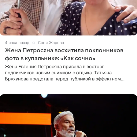
4 часа назад
Соня Жарова
Жена Петросяна восхитила поклонников
фото в купальнике: «Как сочно»
Жена Евгения Петросяна привела в восторг
подписчиков новым снимком с отдыха. Татьяна
Брухунова предстала перед публикой в эффектном
черно-сиреневом монокини, позируя прямо в бассейне.
«Ох, как сочно», «Татьяна,