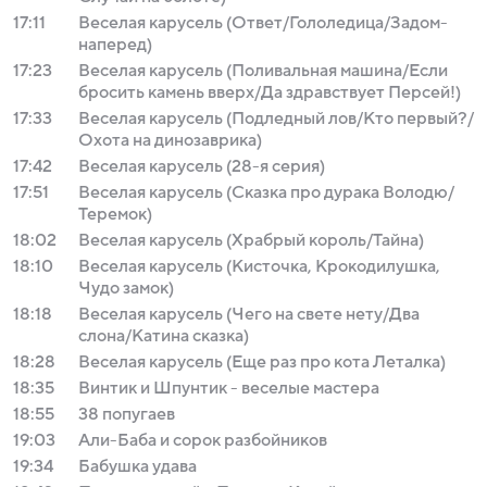
17:11
Веселая карусель (Ответ/Гололедица/Задом-
наперед)
17:23
Веселая карусель (Поливальная машина/Если
бросить камень вверх/Да здравствует Персей!)
17:33
Веселая карусель (Подледный лов/Кто первый?/
Охота на динозаврика)
17:42
Веселая карусель (28-я серия)
17:51
Веселая карусель (Сказка про дурака Володю/
Теремок)
18:02
Веселая карусель (Храбрый король/Тайна)
18:10
Веселая карусель (Кисточка, Крокодилушка,
Чудо замок)
18:18
Веселая карусель (Чего на свете нету/Два
слона/Катина сказка)
18:28
Веселая карусель (Еще раз про кота Леталка)
18:35
Винтик и Шпунтик - веселые мастера
18:55
38 попугаев
19:03
Али-Баба и сорок разбойников
19:34
Бабушка удава