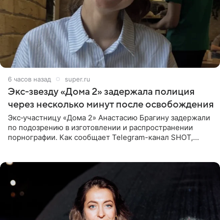
6 часов назад
super.ru
Экс‑звезду «Дома 2» задержала полиция
через несколько минут после освобождения
Экс‑участницу «Дома 2» Анастасию Брагину задержали
по подозрению в изготовлении и распространении
порнографии. Как сообщает Telegram-канал SHOT,
девушка может оказаться в СИЗО. Следствие
ходатайствует об