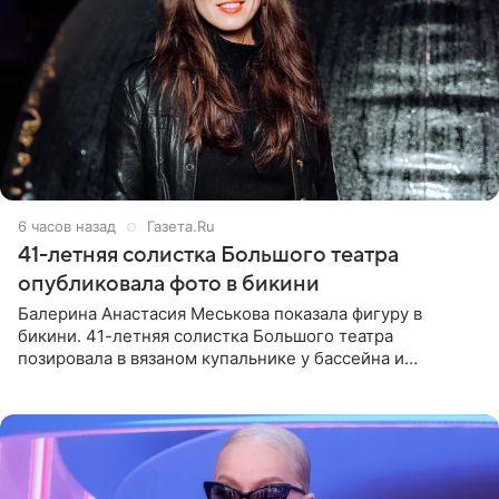
6 часов назад
Газета.Ru
41-летняя солистка Большого театра
опубликовала фото в бикини
Балерина Анастасия Меськова показала фигуру в
бикини. 41-летняя солистка Большого театра
позировала в вязаном купальнике у бассейна и
опубликовала фото в личном блоге. Артистка
поделилась кадрами с отдыха за