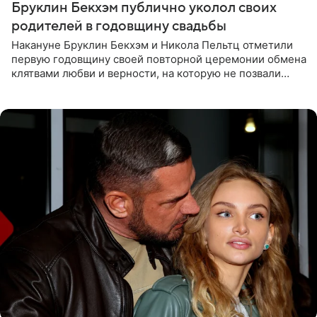
Бруклин Бекхэм публично уколол своих
родителей в годовщину свадьбы
Накануне Бруклин Бекхэм и Никола Пельтц отметили
первую годовщину своей повторной церемонии обмена
клятвами любви и верности, на которую не позвали
никого из клана Бекхэм. По словам инсайдеров, пара
считает это