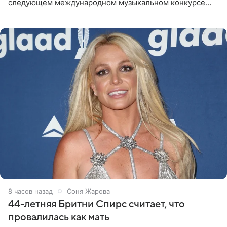
следующем международном музыкальном конкурсе
«Интервидение» могла бы представить молодая певица
Варвара Убель, так
8 часов назад
Соня Жарова
44-летняя Бритни Спирс считает, что
провалилась как мать