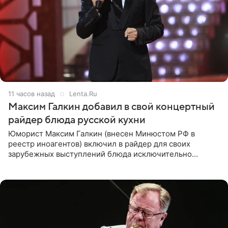
11 часов назад
Lenta.Ru
Максим Галкин добавил в свой концертный
райдер блюда русской кухни
Юморист Максим Галкин (внесен Минюстом РФ в
реестр иноагентов) включил в райдер для своих
зарубежных выступлений блюда исключительно
русской кухни. Об этом сообщает РИА Новости.
Согласно документу, в гримерную