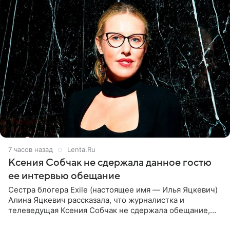
7 часов назад
Lenta.Ru
Ксения Собчак не сдержала данное гостю
ее интервью обещание
Сестра блогера Exile (настоящее имя — Илья Яцкевич)
Алина Яцкевич рассказала, что журналистка и
телеведущая Ксения Собчак не сдержала обещание,
которое дала ему во время интервью с ним. Об этом она