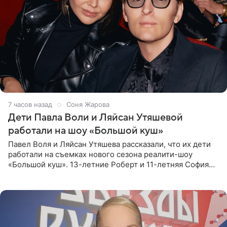
7 часов назад
Соня Жарова
Дети Павла Воли и Ляйсан Утяшевой
работали на шоу «Большой куш»
Павел Воля и Ляйсан Утяшева рассказали, что их дети
работали на съемках нового сезона реалити-шоу
«Большой куш». 13-летние Роберт и 11-летняя София
отправились вместе с родителями в Таиланд и успели
поработать