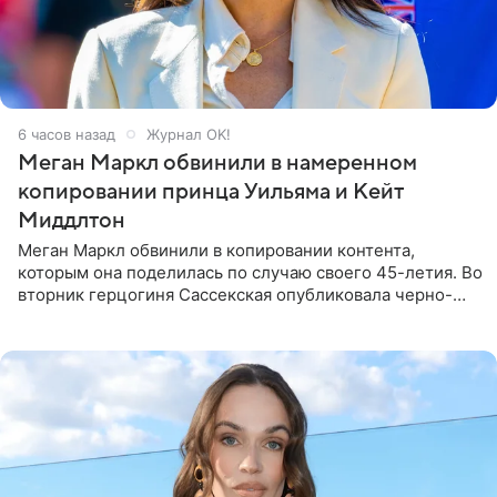
6 часов назад
Журнал OK!
Меган Маркл обвинили в намеренном
копировании принца Уильяма и Кейт
Миддлтон
Меган Маркл обвинили в копировании контента,
которым она поделилась по случаю своего 45-летия. Во
вторник герцогиня Сассекская опубликовала черно-
белую фотографию, на которой она прыгает в бассейн с
воздушными