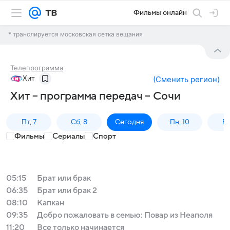
Фильмы онлайн
* транслируется московская сетка вещания
Телепрограмма
Хит
(
Сменить регион
)
Хит – программа передач – Сочи
Пт, 7
Сб, 8
Сегодня
Пн, 10
Вт,
Фильмы
Сериалы
Спорт
05:15
Брат или брак
06:35
Брат или брак 2
08:10
Капкан
09:35
Добро пожаловать в семью: Повар из Неаполя
11:20
Все только начинается