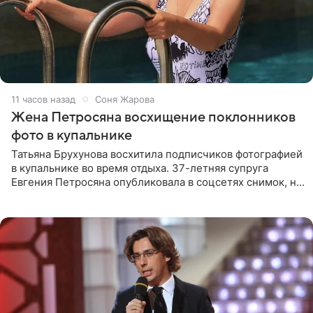
11 часов назад
Соня Жарова
Жена Петросяна восхищение поклонников
фото в купальнике
Татьяна Брухунова восхитила подписчиков фотографией
в купальнике во время отдыха. 37-летняя супруга
Евгения Петросяна опубликовала в соцсетях снимок, на
котором позирует у бассейна в белоснежном монокини
с