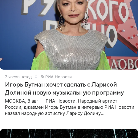
7 часов назад
© РИА Новости
Игорь Бутман хочет сделать с Ларисой
Долиной новую музыкальную программу
МОСКВА, 8 авг — РИА Новости. Народный артист
России, джазмен Игорь Бутман в интервью РИА Новости
назвал народную артистку Ларису Долину
великолепной певицей и рассказал о желании сделать с
ней новую совместную