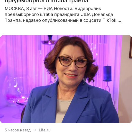
предвыборного штаба Трампа
МОСКВА, 8 авг — РИА Новости. Видеоролик
предвыборного штаба президента США Дональда
Трампа, недавно опубликованный в соцсети TikTok,
остался без звуковой дорожки в виде песни August
(«Август») американской
5 часов назад
Life.ru