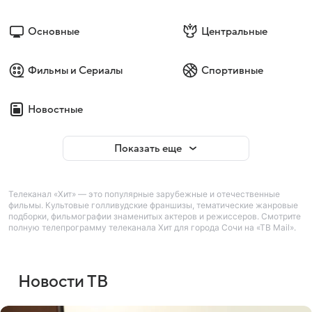
Основные
Центральные
Фильмы и Сериалы
Спортивные
Новостные
Показать еще
Телеканал «Хит» — это популярные зарубежные и отечественные
фильмы. Культовые голливудские франшизы, тематические жанровые
подборки, фильмографии знаменитых актеров и режиссеров. Смотрите
полную телепрограмму телеканала Хит для города Сочи на «ТВ Mail».
Новости ТВ