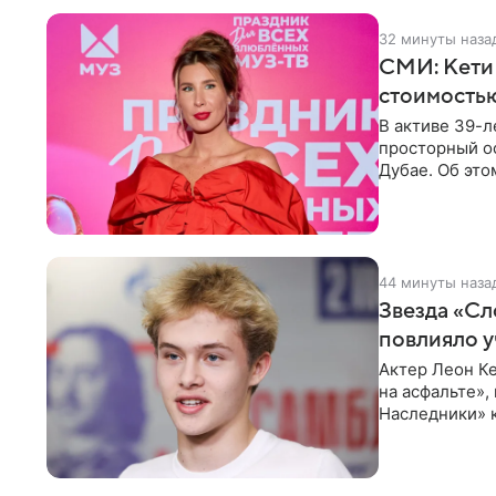
32 минуты наза
СМИ: Кети
стоимость
В активе 39-л
просторный ос
Дубае. Об это
домам». По
44 минуты наза
Звезда «Сл
повлияло у
Актер Леон Ке
на асфальте»,
Наследники» 
он