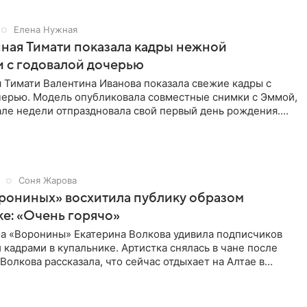
Елена Нужная
ная Тимати показала кадры нежной
 с годовалой дочерью
 Тимати Валентина Иванова показала свежие кадры с
черью. Модель опубликовала совместные снимки с Эммой,
але недели отпраздновала свой первый день рождения.
ь в
Соня Жарова
рониных» восхитила публику образом
ке: «Очень горячо»
ла «Воронины» Екатерина Волкова удивила подписчиков
кадрами в купальнике. Артистка снялась в чане после
 Волкова рассказала, что сейчас отдыхает на Алтае в