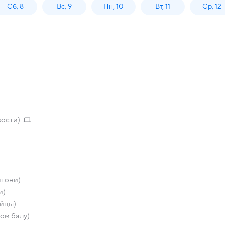
Сб, 8
Вс, 9
Пн, 10
Вт, 11
Ср, 12
вости)
нтони)
и)
ийцы)
ом балу)