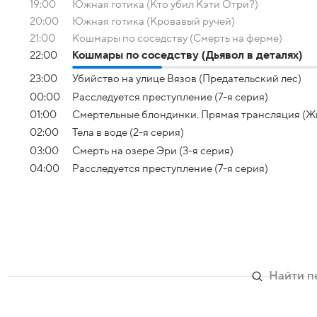
19:00
Южная готика (Кто убил Кэти Отри?)
20:00
Южная готика (Кровавый ручей)
21:00
Кошмары по соседству (Смерть на ферме)
22:00
Кошмары по соседству (Дьявол в деталях)
23:00
Убийство на улице Вязов (Предательский лес)
00:00
Расследуется преступление (7-я серия)
01:00
Смертельные блондинки. Прямая трансляция (Жи
02:00
Тела в воде (2-я серия)
03:00
Смерть на озере Эри (3-я серия)
04:00
Расследуется преступление (7-я серия)