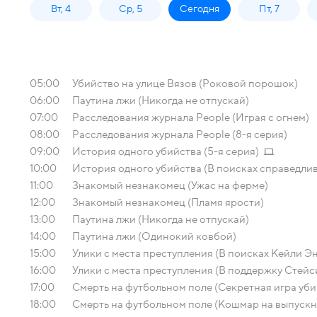
Вт, 4
Ср, 5
Сегодня
Пт, 7
05:00
Убийство на улице Вязов (Роковой порошок)
06:00
Паутина лжи (Никогда не отпускай)
07:00
Расследования журнала People (Играя с огнем)
08:00
Расследования журнала People (8-я серия)
09:00
История одного убийства (5-я серия)
10:00
История одного убийства (В поисках справедли
11:00
Знакомый незнакомец (Ужас на ферме)
12:00
Знакомый незнакомец (Пламя ярости)
13:00
Паутина лжи (Никогда не отпускай)
14:00
Паутина лжи (Одинокий ковбой)
15:00
Улики с места преступления (В поисках Кейли Э
16:00
Улики с места преступления (В поддержку Стейс
17:00
Смерть на футбольном поле (Секретная игра уб
18:00
Смерть на футбольном поле (Кошмар на выпускн