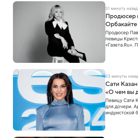
51 минуту назад
Продюсер 
Орбакайте 
Продюсер Пав
певицы Крист
«Газета.Ru».
Батума могли
53 минуты наза
Сати Казан
«О чем вы 
Певицу Сати К
для дочери. А
индуистской б
поклонников