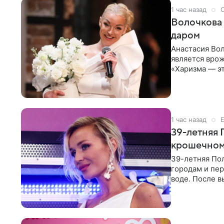
1 час назад
Волочкова 
даром
Анастасия Вол
является врож
«Харизма — эт
врожденное, 
1 час назад
39-летняя 
крошечном 
39-летняя По
городам и пе
воде. После в
командой отп