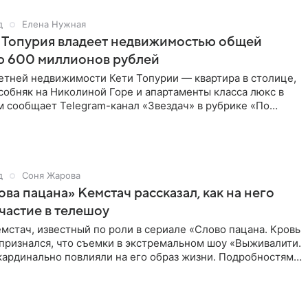
д
Елена Нужная
 Топурия владеет недвижимостью общей
ю 600 миллионов рублей
етней недвижимости Кети Топурии — квартира в столице,
обняк на Николиной Горе и апартаменты класса люкс в
м сообщает Telegram-канал «Звездач» в рубрике «По
д
Соня Жарова
ова пацана» Кемстач рассказал, как на него
частие в телешоу
мстач, известный по роли в сериале «Слово пацана. Кровь
 признался, что съемки в экстремальном шоу «Выживалити.
кардинально повлияли на его образ жизни. Подробностями