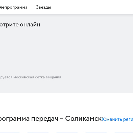
лепрограмма
Звезды
отрите онлайн
ируется московская сетка вещания
 программа передач – Соликамск
(
Сменить рег