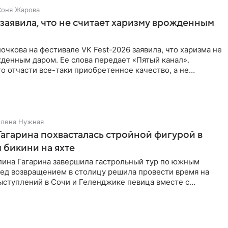
Соня Жарова
заявила, что не считает харизму врожденным
очкова на фестивале VK Fest-2026 заявила, что харизма не
денным даром. Ее слова передает «Пятый канал».
о отчасти все-таки приобретенное качество, а не
потому
Елена Нужная
Гагарина похвасталась стройной фигурой в
бикини на яхте
лина Гагарина завершила гастрольный тур по южным
ред возвращением в столицу решила провести время на
ыступлений в Сочи и Геленджике певица вместе с
равилась в