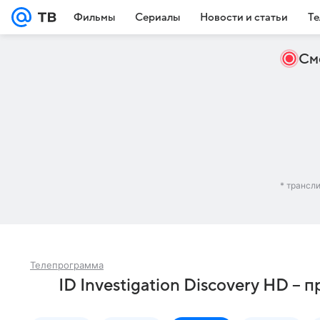
Фильмы
Сериалы
Новости и статьи
Те
См
* трансл
Телепрограмма
ID Investigation Discovery HD –