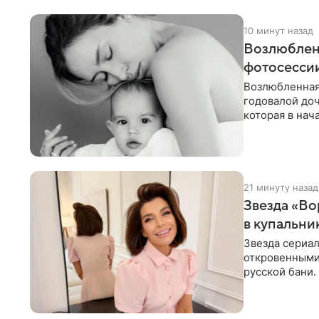
10 минут назад
Возлюблен
фотосессии
Возлюбленная
годовалой до
которая в нач
Фото появилис
21 минуту назад
Звезда «Во
в купальни
Звезда сериа
откровенными 
русской бани.
компании