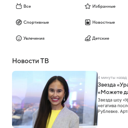
Все
Избранные
Спортивные
Новостные
Увлечения
Детские
Новости ТВ
4 минуты назад
Звезда «Ур
«Можете д
Звезда шоу «У
негатива посл
Рублевке. Арт
реакция публ