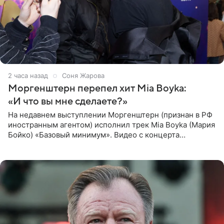
2 часа назад
Соня Жарова
Моргенштерн перепел хит Mia Boyka:
«И что вы мне сделаете?»
На недавнем выступлении Моргенштерн (признан в РФ
иностранным агентом) исполнил трек Mia Boyka (Мария
Бойко) «Базовый минимум». Видео с концерта
опубликовала Алена Жигалова в своем Telegram-
канале. «Доброе утро