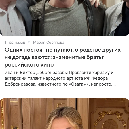
1 час назад
Мария Серяпова
Одних постоянно путают, о родстве других
не догадываются: знаменитые братья
российского кино
Иван и Виктор Добронравовы Превзойти харизму и
актерский талант народного артиста РФ Федора
Добронравова, известного по «Сватам», непросто.
Однако его сыновья достойно продолжают знаменитую
фамилию в