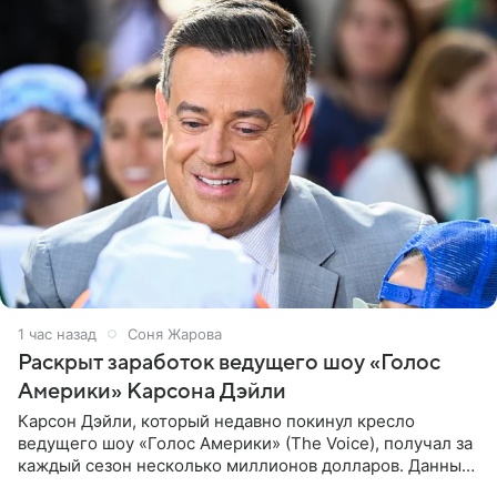
1 час назад
Соня Жарова
Раскрыт заработок ведущего шоу «Голос
Америки» Карсона Дэйли
Карсон Дэйли, который недавно покинул кресло
ведущего шоу «Голос Америки» (The Voice), получал за
каждый сезон несколько миллионов долларов. Данные
о его доходах раскрыл инсайдер из съемочной команды