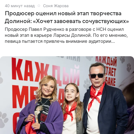
41 минуту назад
Соня Жарова
Продюсер оценил новый этап творчества
Долиной: «Хочет завоевать сочувствующих»
Продюсер Павел Рудченко в разговоре с НСН оценил
новый этап в карьере Ларисы Долиной. По его мнению,
певица пытается привлечь внимание аудитории
«сочувствующих», идя по пути, который ранее уже
протоптали Ольга