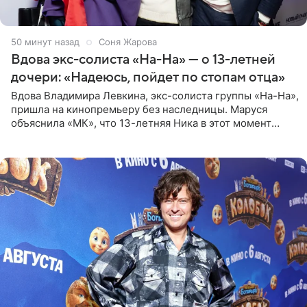
51 минуту назад
Соня Жарова
Вдова экс-солиста «На-На» — о 13-летней
дочери: «Надеюсь, пойдет по стопам отца»
Вдова Владимира Левкина, экс-солиста группы «На-На»,
пришла на кинопремьеру без наследницы. Маруся
объяснила «МК», что 13-летняя Ника в этот момент
возвращалась домой с международного вокального
конкурса, где