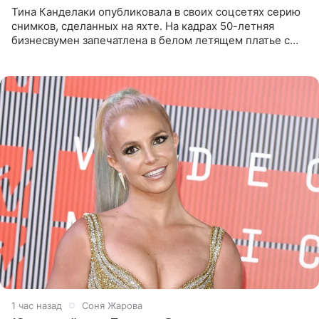
Тина Канделаки опубликовала в своих соцсетях серию
снимков, сделанных на яхте. На кадрах 50-летняя
бизнесвумен запечатлена в белом летящем платье с
глубокими разрезами на талии. Свой образ Канделаки
дополнила
2 часа назад
Соня Жарова