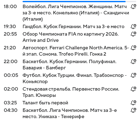
18:00
Волейбол. Лига Чемпионов. Женщины. Матч
за 3-е место. Конельяно (Италия) - Скандиччи
(Италия)
19:30
Гандбол. Кубок Германии. Матч за 3-е место
20:55
Обзор Чемпионата FIA по картингу 2026.
Arrive and Drive
21:20
Автоспорт. Ferrari Challenge North America. 5-
й этап. Сонома. Trofeo Pirelli. Гонка 2
22:00
Баскетбол. Кубок Германии. Полуфинал.
Бавария - Бамберг
00:05
Футбол. Кубок Турции. Финал. Трабзонспор -
Коньяспор
02:00
Стендовая стрельба. Первенство России.
Трап. Юниоры
03:25
Талант быть первой
04:30
Баскетбол. Лига Чемпионов. Матч за 3-е
место. Уникаха - Тенерифе