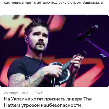
как певица идет к алтарю под руку с отцом Вадимом, а у
алтаря ее ждут жених и Филипп Киркоров. Именно
29 минут назад
ТАСС
На Украине хотят признать лидера The
Hatters угрозой нацбезопасности