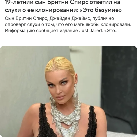
19-летний сын Бритни Спирс ответил на
слухи о ее клонировании: «Это безумие»
Сын Бритни Спирс, Джейден Джеймс, публично
опроверг слухи о том, что его мать якобы клонировали.
Информацию сообщает издание Just Jared. «Это
заставляет меня понять, что многое в СМИ
преувеличено и фальшиво.