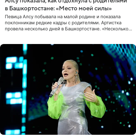
Алсу показала, как отдохнула с родителями
в Башкортостане: «Место моей силы»
Певица Алсу побывала на малой родине и показала
поклонникам редкие кадры с родителями. Артистка
провела несколько дней в Башкортостане. «Несколько
дней я провела в месте своей силы, в Башкортостане, в
деревне