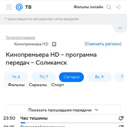
Фильмы онлайн
* транслируется московская сетка вещания
Телепрограмма
(
Сменить регион
)
Кинопремьера HD
Кинопремьера HD – программа
передач – Соликамск
Чт, 6
Пт, 7
Сегодня
Вс, 9
Пн,
Фильмы
Сериалы
Спорт
Показать прошедшие передачи
23:50
Час тишины