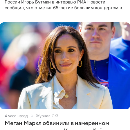
России Игорь Бутман в интервью РИА Новости
сообщил, что отметит 65-летие большим концертом в
Кремлевском дворце, а вместе с ним на сцену выйдут
его друзья —
4 часа назад
Журнал OK!
Меган Маркл обвинили в намеренном