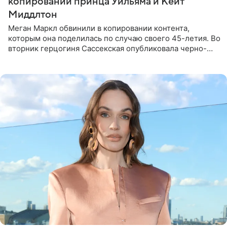
копировании принца Уильяма и Кейт
Миддлтон
Меган Маркл обвинили в копировании контента,
которым она поделилась по случаю своего 45-летия. Во
вторник герцогиня Сассекская опубликовала черно-
белую фотографию, на которой она прыгает в бассейн с
воздушными