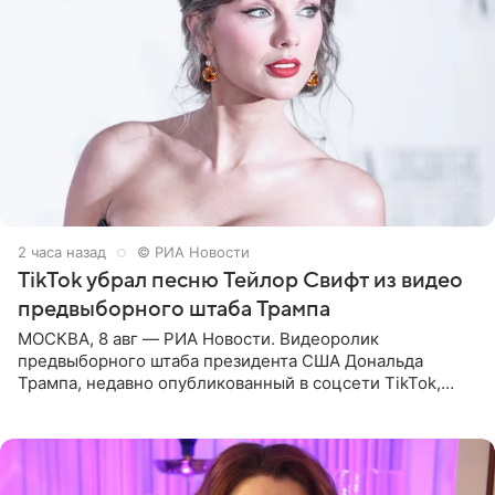
2 часа назад
© РИА Новости
TikTok убрал песню Тейлор Свифт из видео
предвыборного штаба Трампа
МОСКВА, 8 авг — РИА Новости. Видеоролик
предвыборного штаба президента США Дональда
Трампа, недавно опубликованный в соцсети TikTok,
остался без звуковой дорожки в виде песни August
(«Август») американской