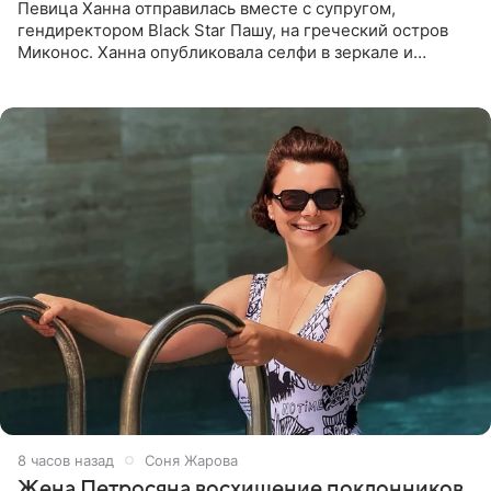
Певица Ханна отправилась вместе с супругом,
гендиректором Black Star Пашу, на греческий остров
Миконос. Ханна опубликовала селфи в зеркале и
призналась, что сейчас особенно довольна собой. По
словам певицы, она
8 часов назад
Соня Жарова
Жена Петросяна восхищение поклонников