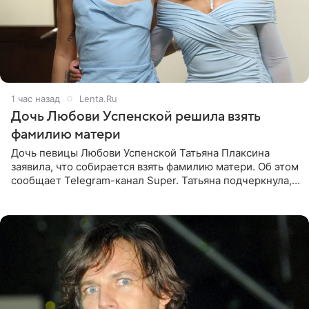
1 час назад
Lenta.Ru
Дочь Любови Успенской решила взять
фамилию матери
Дочь певицы Любови Успенской Татьяна Плаксина
заявила, что собирается взять фамилию матери. Об этом
сообщает Telegram-канал Super. Татьяна подчеркнула,
что приняла решение о смене фамилии, поскольку
именно от