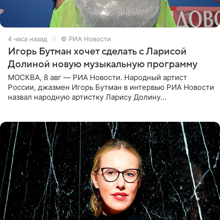
4 часа назад
© РИА Новости
Игорь Бутман хочет сделать с Ларисой
Долиной новую музыкальную программу
МОСКВА, 8 авг — РИА Новости. Народный артист
России, джазмен Игорь Бутман в интервью РИА Новости
назвал народную артистку Ларису Долину
великолепной певицей и рассказал о желании сделать с
ней новую совместную