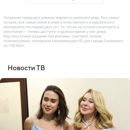
Телеканал премьер и новинок мирового кинематографа. Все самое
лучшее, все самое новое в мире отечественного и зарубежного
кинопроката последних двух лет. То, что вы не успели посмотреть в
кинотеатре — теперь доступно в удобное время у вас дома!
Круглосуточное вещание без рекламы. Смотрите полную
телепрограмму телеканала Кинопремьера HD для города Соликамск
на «ТВ Mail».
Новости ТВ