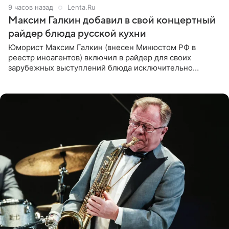
9 часов назад
Lenta.Ru
Максим Галкин добавил в свой концертный
райдер блюда русской кухни
Юморист Максим Галкин (внесен Минюстом РФ в
реестр иноагентов) включил в райдер для своих
зарубежных выступлений блюда исключительно
русской кухни. Об этом сообщает РИА Новости.
Согласно документу, в гримерную