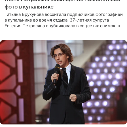
фото в купальнике
Татьяна Брухунова восхитила подписчиков фотографией
в купальнике во время отдыха. 37-летняя супруга
Евгения Петросяна опубликовала в соцсетях снимок, на
котором позирует у бассейна в белоснежном монокини
с