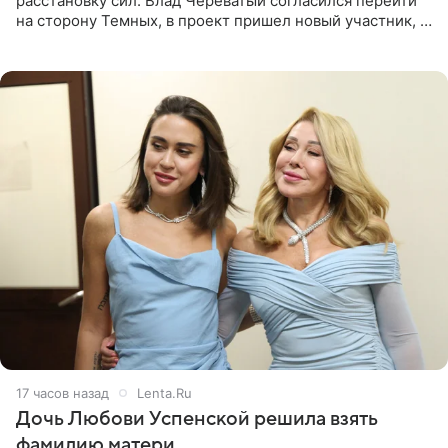
расстановку сил. Влад Череватый согласился перейти
на сторону Темных, в проект пришел новый участник, а
Курбан Омаров и Анна Седокова оказались под таким
давлением.
17 часов назад
Lenta.Ru
Дочь Любови Успенской решила взять
фамилию матери