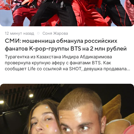
12 минут назад
Соня Жарова
СМИ: мошенница обманула российских
фанатов K-pop-группы BTS на 2 млн рублей
Турагентка из Казахстана Индира Абдикаримова
провернула крупную аферу с фанатами BTS. Как
сообщает Life со ссылкой на SHOT, девушка продавала
поддельные туры на концерт группы в Пусане. По
данным издания,