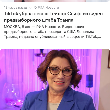
18 часов назад
© РИА Новости
TikTok убрал песню Тейлор Свифт из видео
предвыборного штаба Трампа
МОСКВА, 8 авг — РИА Новости. Видеоролик
предвыборного штаба президента США Дональда
Трампа, недавно опубликованный в соцсети TikTok,
остался без звуковой дорожки в виде песни August
(«Август») американской