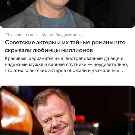
19 часов назад
Мария Владимирова
Советские актеры и их тайные романы: что
скрывали любимцы миллионов
Красивые, харизматичные, востребованные да еще и
надежные мужья и верные спутники — неудивительно,
что этих советских актеров обожали и уважали все
женщины большой страны, и наверняка не раз ставили
их в