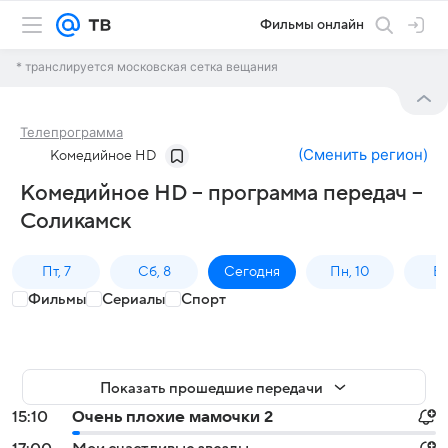
Фильмы онлайн
* транслируется московская сетка вещания
Телепрограмма
(
Сменить регион
)
Комедийное HD
Комедийное HD – программа передач –
Соликамск
Пт, 7
Сб, 8
Сегодня
Пн, 10
Вт,
Фильмы
Сериалы
Спорт
Показать прошедшие передачи
15:10
Очень плохие мамочки 2