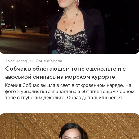
1 час назад
Соня Жарова
Собчак в облегающем топе с декольте и с
авоськой снялась на морском курорте
Ксения Собчак вышла в свет в откровенном наряде. На
фото журналистка запечатлена в обтягивающем черном
топе с глубоким декольте. Образ дополнили белая
юбка-миди, вьетнамки на платформе и соломенная
шляпа.