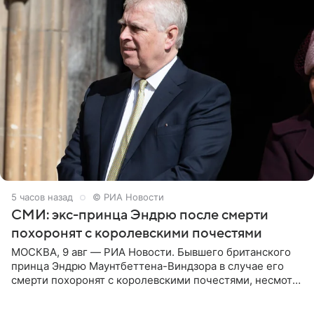
5 часов назад
© РИА Новости
СМИ: экс-принца Эндрю после смерти
похоронят с королевскими почестями
МОСКВА, 9 авг — РИА Новости. Бывшего британского
принца Эндрю Маунтбеттена-Виндзора в случае его
смерти похоронят с королевскими почестями, несмотря
на лишение всех титулов, сообщает Daily Mail со
ссылкой на