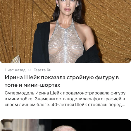
1 час назад
Газета.Ru
Ирина Шейк показала стройную фигуру в
топе и мини-шортах
Супермодель Ирина Шейк продемонстрировала фигуру
в мини-юбке. Знаменитость поделилась фотографией в
своем личном блоге. 40-летняя Шейк стоялась перед
зеркалом в черном топе с кружевом, который
дополнила