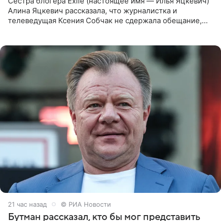
Сестра блогера Exile (настоящее имя — Илья Яцкевич)
Алина Яцкевич рассказала, что журналистка и
телеведущая Ксения Собчак не сдержала обещание,
которое дала ему во время интервью с ним. Об этом она
заявила в
21 час назад
© РИА Новости
Бутман рассказал, кто бы мог представить