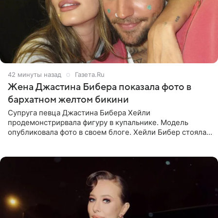
42 минуты назад
Газета.Ru
Жена Джастина Бибера показала фото в
бархатном желтом бикини
Супруга певца Джастина Бибера Хейли
продемонстрирвала фигуру в купальнике. Модель
опубликовала фото в своем блоге. Хейли Бибер стояла
перед зеркалом в желтом крошечном бархатном
бикини, которое дополнила