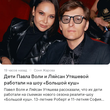
19 часов назад
Соня Жарова
Дети Павла Воли и Ляйсан Утяшевой
работали на шоу «Большой куш»
Павел Воля и Ляйсан Утяшева рассказали, что их дети
работали на съемках нового сезона реалити-шоу
«Большой куш». 13-летние Роберт и 11-летняя София
отправились вместе с родителями в Таиланд и успели
поработать