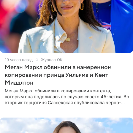
19 часов назад
Журнал OK!
Меган Маркл обвинили в намеренном
копировании принца Уильяма и Кейт
Миддлтон
Меган Маркл обвинили в копировании контента,
которым она поделилась по случаю своего 45-летия. Во
вторник герцогиня Сассекская опубликовала черно-
белую фотографию, на которой она прыгает в бассейн с
воздушными