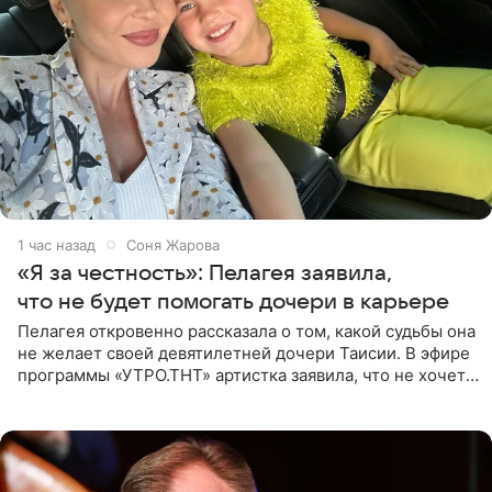
1 час назад
Соня Жарова
«Я за честность»: Пелагея заявила,
что не будет помогать дочери в карьере
Пелагея откровенно рассказала о том, какой судьбы она
не желает своей девятилетней дочери Таисии. В эфире
программы «УТРО.ТНТ» артистка заявила, что не хочет
для наследницы карьеры исполнительницы. Пелагея