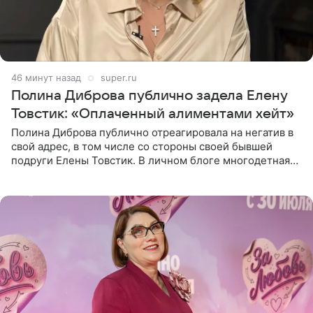
46 минут назад
super.ru
Полина Диброва публично задела Елену
Товстик: «Оплаченный алиментами хейт»
Полина Диброва публично отреагировала на негатив в
свой адрес, в том числе со стороны своей бывшей
подруги Елены Товстик. В личном блоге многодетная
мама дала понять, что считает экс‑супругу Романа
Товстика