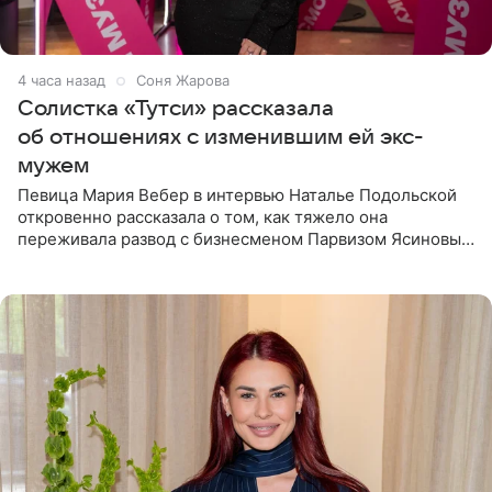
4 часа назад
Соня Жарова
Солистка «Тутси» рассказала
об отношениях с изменившим ей экс-
мужем
Певица Мария Вебер в интервью Наталье Подольской
откровенно рассказала о том, как тяжело она
переживала развод с бизнесменом Парвизом Ясиновым.
Артистка призналась, что измена бывшего супруга стала
для нее