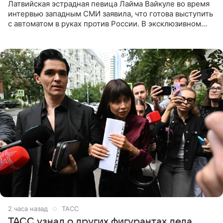
Латвийская эстрадная певица Лайма Вайкуле во время
интервью западным СМИ заявила, что готова выступить
с автоматом в руках против России. В эксклюзивном
комментарии aif.ru продюсер Сергей Дворцов отметил,
что
2 часа назад
ТАСС
ТАСС узнал о других фигурантах дела