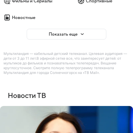
Фильмы и Сериалы
Спортивные
Новостные
Показать еще
Мультиландия — кабельный детский телеканал. Целевая аудитория —
дети от 3 до 11 лет.В эфирной сетке все, что заинтересует детей: от
мультиков до фильмов и познавательных телепередач. Вещание
круглосуточное. Смотрите полную телепрограмму телеканала
Мультиландия для города Солнечногорск на «ТВ Mail».
Новости ТВ