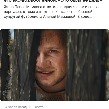
его экс-возлюбленной: «Это была ее цель»
Жена Павла Мамаева ответила подписчикам и снова
вернулась к теме затяжного конфликта с бывшей
супругой футболиста Аланой Мамаевой. В ходе
общения с аудиторией один из пользователей
признался, что раньше судил о
14 часов назад
Газета.Ru