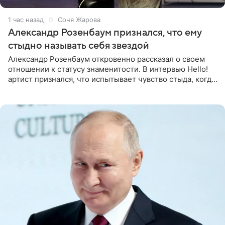
1 час назад
Соня Жарова
Александр Розенбаум признался, что ему
стыдно называть себя звездой
Александр Розенбаум откровенно рассказал о своем
отношении к статусу знаменитости. В интервью Hello!
артист признался, что испытывает чувство стыда, когда
его называют звездой. «По молодости я как‑то по пьяни