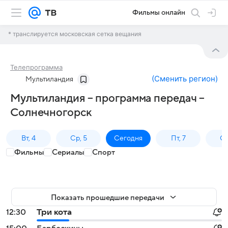
Фильмы онлайн
* транслируется московская сетка вещания
Телепрограмма
(
Сменить регион
)
Мультиландия
Мультиландия – программа передач –
Солнечногорск
Вт, 4
Ср, 5
Сегодня
Пт, 7
Сб
Фильмы
Сериалы
Спорт
Показать прошедшие передачи
12:30
Три кота