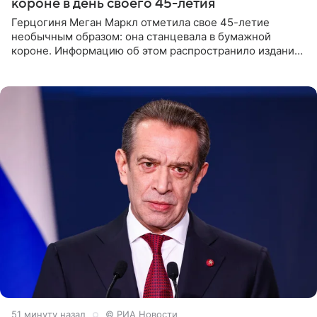
короне в день своего 45-летия
Герцогиня Меган Маркл отметила свое 45-летие
необычным образом: она станцевала в бумажной
короне. Информацию об этом распространило издание
People. На праздновании в своем особняке в Монтесито
именинница
51 минуту назад
© РИА Новости