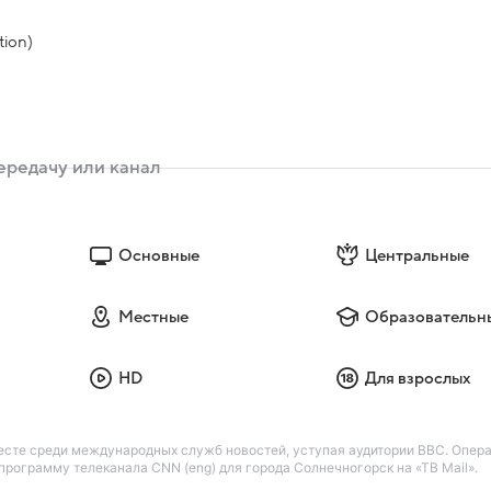
tion)
Основные
Центральные
Местные
Образовательн
HD
Для взрослых
есте среди международных служб новостей, уступая аудитории BBC. Опер
рограмму телеканала CNN (eng) для города Солнечногорск на «ТВ Mail».