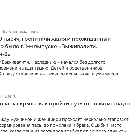
Евгения Башинская
 тысяч, госпитализация и неожиданный
то было в 1-м выпуске «Выживалити.
и-2»
«Выживалити. Наследники» начался без долгого
времени на адаптацию. Детей и родственников
 сразу отправили на тяжелое испытание, а уже через
й в лагере
Life.ru
ова раскрыла, как пройти путь от знакомства до
жду мужчиной и женщиной проходят несколько этапов: от
формирования пары до помолвки и брака. Ошибки часто
гда, когда один из партнеров требует от другого слишком