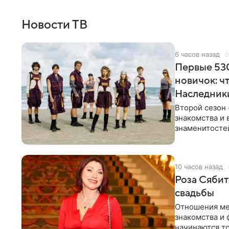
Новости ТВ
6 часов назад
Первые 530
новичок: ч
Наследник
Второй сезон 
знакомства и 
знаменитостей
несколько дне
10 часов назад
Роза Сябит
свадьбы
Отношения ме
знакомства и 
начинаются то