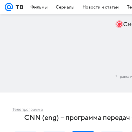
Фильмы
Сериалы
Новости и статьи
Те
См
* трансл
Телепрограмма
CNN (eng) – программа передач