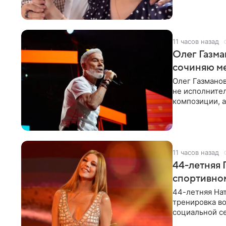
«Татьяна,
11 часов назад
Олег Газма
сочиняю м
Олег Газманов
не исполнител
композиции, а
музыканта,
11 часов назад
44-летняя 
спортивно
44-летняя Нат
тренировка во
социальной се
красном