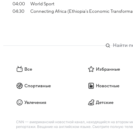
04:00
World Sport
04:30
Connecting Africa (Ethiopia's Economic Transforma
Все
Избранные
Спортивные
Новостные
Увлечения
Детские
CNN — американский новостной канал, находящийся на втором м
репортажи. Вещание на английском языке. Смотрите полную телеп