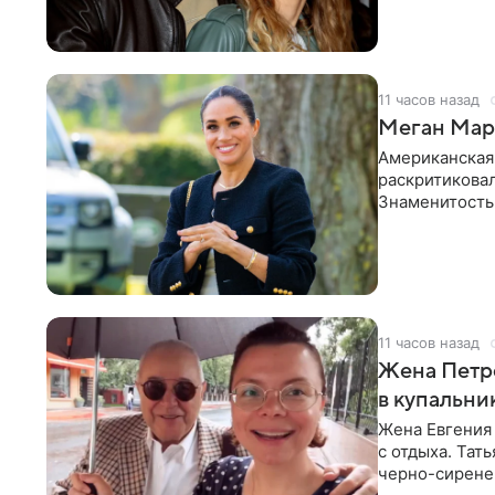
в личном блог
11 часов назад
Меган Марк
Американская
раскритикова
Знаменитость
Сассекской, п
11 часов назад
Жена Петр
в купальни
Жена Евгения
с отдыха. Тат
черно-сиренев