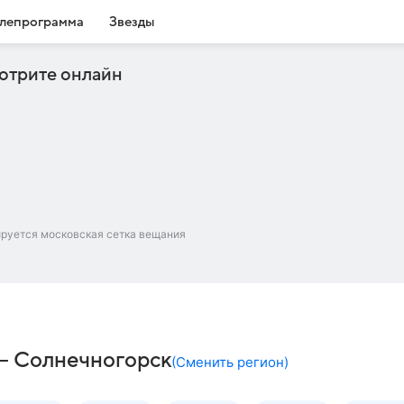
лепрограмма
Звезды
отрите онлайн
ируется московская сетка вещания
 – Солнечногорск
(
Сменить регион
)