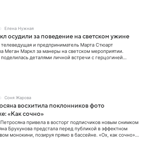
е. В
Елена Нужная
л осудили за поведение на светском ужине
 телеведущая и предприниматель Марта Стюарт
ла Меган Маркл за манеры на светском мероприятии.
 поделилась деталями личной встречи с герцогиней
ишет PageSix. По
Соня Жарова
осяна восхитила поклонников фото
ке: «Как сочно»
 Петросяна привела в восторг подписчиков новым снимком
ьяна Брухунова предстала перед публикой в эффектном
ом монокини, позируя прямо в бассейне. «Ох, как сочно»,