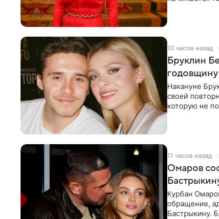
многого,
10 часов назад
Бруклин Бе
годовщину
Накануне Бру
своей повтор
которую не по
считает это
11 часов назад
Омаров соо
Бастрыкину
Курбан Омаро
обращение, а
Бастрыкину. 