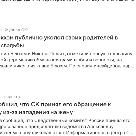
Журнал OK!
кхэм публично уколол своих родителей в
 свадьбы
клин Бекхэм и Никола Пельтц отметили первую годовщину
ной церемонии обмена клятвами любви и верности, на
звали никого из клана Бекхэм. По словам инсайдеров, пара
super.ru
бщил, что СК принял его обращение к
 из-за нападения на жену
в сообщил, что Следственный комитет России принял его
дресованное председателю ведомства Александру
Бизнесмен опубликовал ответ Информационного центра СК