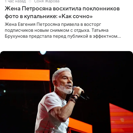
1 час назад
Соня Жарова
Жена Петросяна восхитила поклонников
фото в купальнике: «Как сочно»
Жена Евгения Петросяна привела в восторг
подписчиков новым снимком с отдыха. Татьяна
Брухунова предстала перед публикой в эффектном
черно-сиреневом монокини, позируя прямо в бассейне.
«Ох, как сочно», «Татьяна,