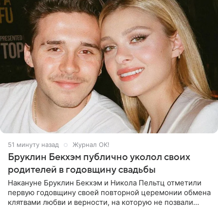
51 минуту назад
Журнал OK!
Бруклин Бекхэм публично уколол своих
родителей в годовщину свадьбы
Накануне Бруклин Бекхэм и Никола Пельтц отметили
первую годовщину своей повторной церемонии обмена
клятвами любви и верности, на которую не позвали
никого из клана Бекхэм. По словам инсайдеров, пара