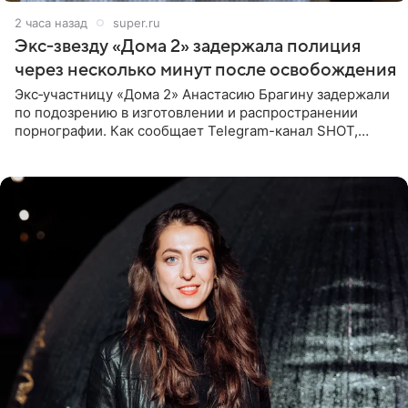
2 часа назад
super.ru
Экс‑звезду «Дома 2» задержала полиция
через несколько минут после освобождения
Экс‑участницу «Дома 2» Анастасию Брагину задержали
по подозрению в изготовлении и распространении
порнографии. Как сообщает Telegram-канал SHOT,
девушка может оказаться в СИЗО. Следствие
ходатайствует об