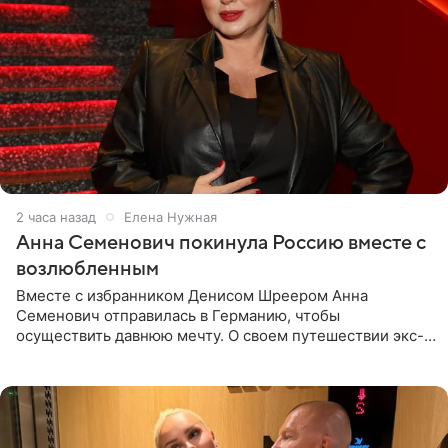
2 часа назад
Елена Нужная
Анна Семенович покинула Россию вместе с
возлюбленным
Вместе с избранником Денисом Шреером Анна
Семенович отправилась в Германию, чтобы
осуществить давнюю мечту. О своем путешествии экс-
солистка «Блестящих» рассказала поклонникам на
личной странице в социальной