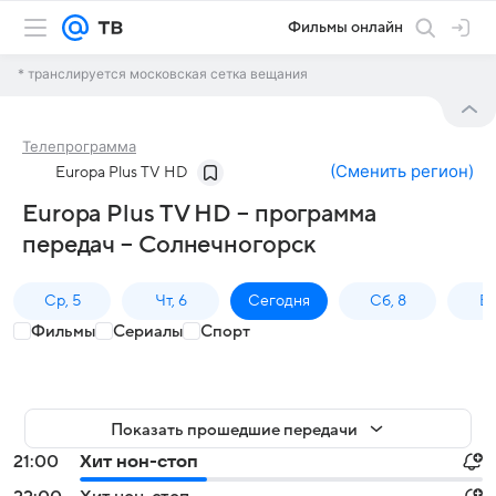
Фильмы онлайн
* транслируется московская сетка вещания
Телепрограмма
(
Сменить регион
)
Europa Plus TV HD
Europa Plus TV HD – программа
передач – Солнечногорск
Ср, 5
Чт, 6
Сегодня
Сб, 8
Вс
Фильмы
Сериалы
Спорт
Показать прошедшие передачи
21:00
Хит нон-стоп