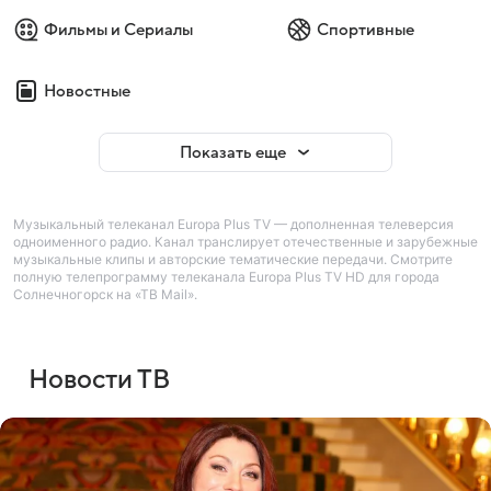
Фильмы и Сериалы
Спортивные
Новостные
Показать еще
Музыкальный телеканал Europa Plus TV — дополненная телеверсия
одноименного радио. Канал транслирует отечественные и зарубежные
музыкальные клипы и авторские тематические передачи. Смотрите
полную телепрограмму телеканала Europa Plus TV HD для города
Солнечногорск на «ТВ Mail».
Новости ТВ