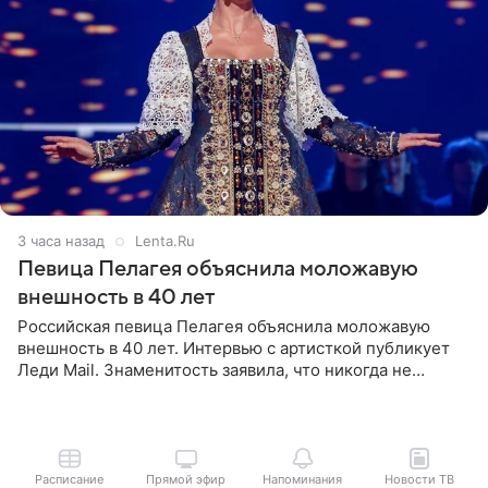
3 часа назад
Lenta.Ru
Певица Пелагея объяснила моложавую
внешность в 40 лет
Российская певица Пелагея объяснила моложавую
внешность в 40 лет. Интервью с артисткой публикует
Леди Mail. Знаменитость заявила, что никогда не
прибегала к филлерам. При этом она регулярно
посещает
Расписание
Прямой эфир
Напоминания
Новости ТВ