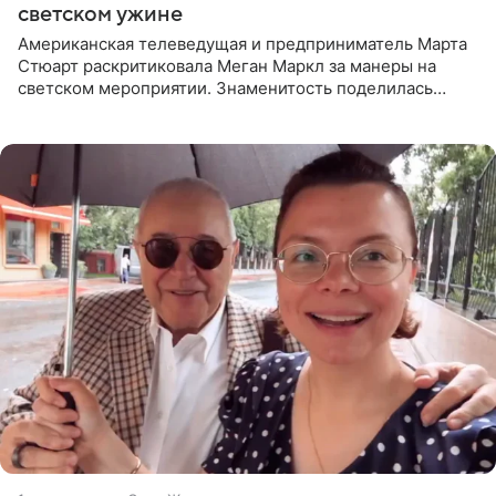
светском ужине
Американская телеведущая и предприниматель Марта
Стюарт раскритиковала Меган Маркл за манеры на
светском мероприятии. Знаменитость поделилась
деталями личной встречи с герцогиней Сассекской,
пишет PageSix. По