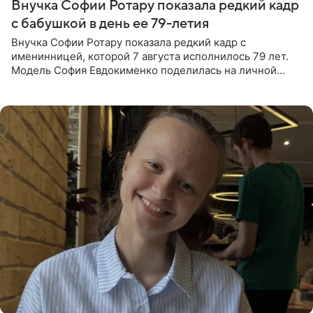
Внучка Софии Ротару показала редкий кадр
с бабушкой в день ее 79-летия
Внучка Софии Ротару показала редкий кадр с
именинницей, которой 7 августа исполнилось 79 лет.
Модель София Евдокименко поделилась на личной
странице в социальной сети фотографией знаменитой
бабушки. На снимке